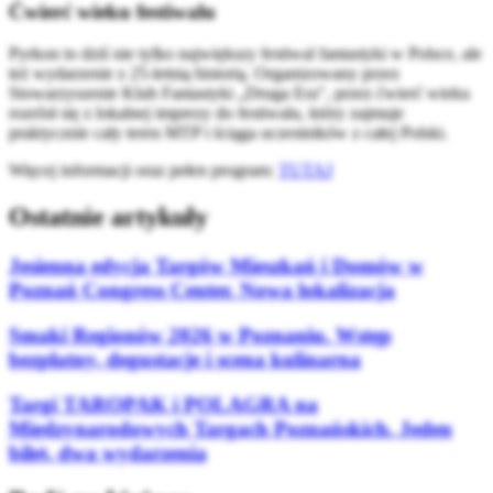
Ćwierć wieku festiwalu
Pyrkon to dziś nie tylko największy festiwal fantastyki w Polsce, ale
też wydarzenie z 25-letnią historią. Organizowany przez
Stowarzyszenie Klub Fantastyki „Druga Era", przez ćwierć wieku
rozrósł się z lokalnej imprezy do festiwalu, który zajmuje
praktycznie cały teren MTP i ściąga uczestników z całej Polski.
Więcej informacji oraz pełen program:
TUTAJ
Ostatnie artykuły
Jesienna edycja Targów Mieszkań i Domów w
Poznań Congress Center. Nowa lokalizacja
Smaki Regionów 2026 w Poznaniu. Wstęp
bezpłatny, degustacje i scena kulinarna
Targi TAROPAK i POLAGRA na
Międzynarodowych Targach Poznańskich. Jeden
bilet, dwa wydarzenia