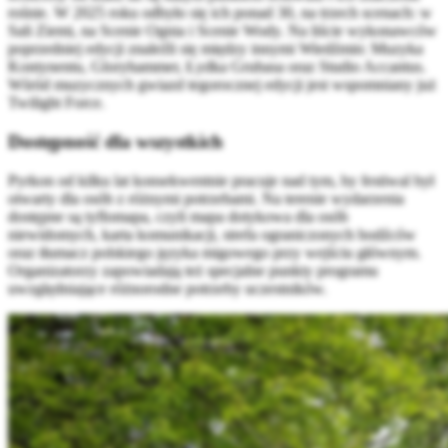
rośnie. W 2025 roku odbyło się ich ponad 30, na trzech scenach: w
Sali Ziemi, na Scenie Ognia i Scenie Wody. Na liście wykonawców
poprzedniej edycji znaleźli się między innymi Wiedźmin: Muzyka
Kontynentu, Gloryhammer, Łydka Grubasa oraz Studio Accantus.
Wśród muzycznych gwiazd tegorocznej edycji jest wspomniany już
Twilight Force.
Dostępność dla wszystkich
Pyrkon od kilku lat konsekwentnie pracuje nad tym, by festiwal był
otwarty dla osób z różnymi potrzebami. Na terenie wydarzenia
dostępne są tyflomapa, czyli mapa dotykowa dla osób
niewidomych, karta komunikacji, strefa ograniczonych bodźców
oraz tłumacz polskiego języka migowego przy wejściu głównym.
Organizatorzy zapowiadają też specjalne punkty programu
uwzględniające różnorodne potrzeby uczestników.