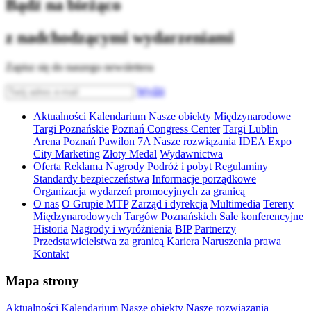
Bądź na bieżąco
z nadchodzącymi wydarzeniami
Zapisz się do naszego newslettera
Wyślij
Aktualności
Kalendarium
Nasze obiekty
Międzynarodowe
Targi Poznańskie
Poznań Congress Center
Targi Lublin
Arena Poznań
Pawilon 7A
Nasze rozwiązania
IDEA Expo
City Marketing
Złoty Medal
Wydawnictwa
Oferta
Reklama
Nagrody
Podróż i pobyt
Regulaminy
Standardy bezpieczeństwa
Informacje porządkowe
Organizacja wydarzeń promocyjnych za granicą
O nas
O Grupie MTP
Zarząd i dyrekcja
Multimedia
Tereny
Międzynarodowych Targów Poznańskich
Sale konferencyjne
Historia
Nagrody i wyróżnienia
BIP
Partnerzy
Przedstawicielstwa za granicą
Kariera
Naruszenia prawa
Kontakt
Mapa strony
Aktualności
Kalendarium
Nasze obiekty
Nasze rozwiązania