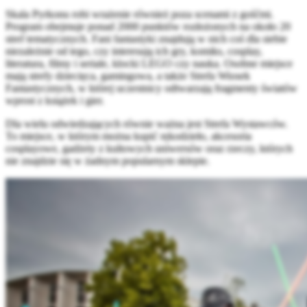
Skala Pyrkonu robi wrażenie również poza scenami z gośćmi.
Program obejmuje ponad 2000 punktów rozłożonych na około 20
stref tematycznych. Fani fantastyki znajdują w nich coś dla siebie
niezależnie od tego, czy interesują ich gry, komiks, cosplay,
literatura, filmy i seriale, klocki LEGO czy nauka. Osobne miejsce
mają strefy dziecięca, gamingowa, a także Strefa Wiosek
Fantastycznych, w której uczestnicy odtwarzają fragmenty światów
wprost z książek i gier.
Dla wielu odwiedzających równie ważna jest Strefa Wystawców.
To miejsce, w którym można kupić rękodzieło, akcesoria
cosplayowe, gadżety z kultowych uniwersów oraz rzeczy, których
nie znajdzie się w żadnym popularnym sklepie.