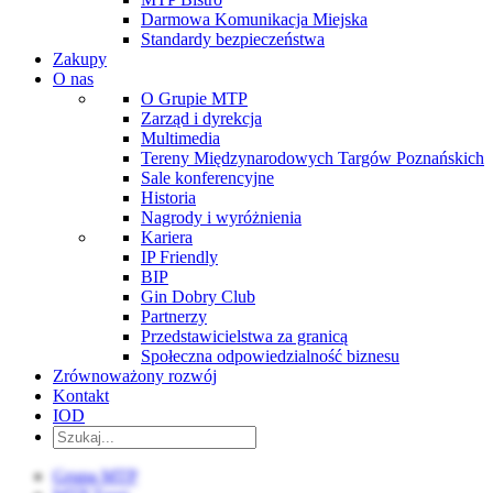
Darmowa Komunikacja Miejska
Standardy bezpieczeństwa
Zakupy
O nas
O Grupie MTP
Zarząd i dyrekcja
Multimedia
Tereny Międzynarodowych Targów Poznańskich
Sale konferencyjne
Historia
Nagrody i wyróżnienia
Kariera
IP Friendly
BIP
Gin Dobry Club
Partnerzy
Przedstawicielstwa za granicą
Społeczna odpowiedzialność biznesu
Zrównoważony rozwój
Kontakt
IOD
Grupa MTP