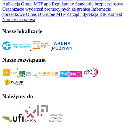
Aplikacja Grupa MTP app
Regulaminy
Standardy bezpieczeństwa
Organizacja wydarzeń promocyjnych za granicą
Informacje
porządkowe
O nas
O Grupie MTP
Zarząd i dyrekcja
BIP
Kontakt
Naruszenia prawa
Nasze lokalizacje
Nasze rozwiązania
Należymy do