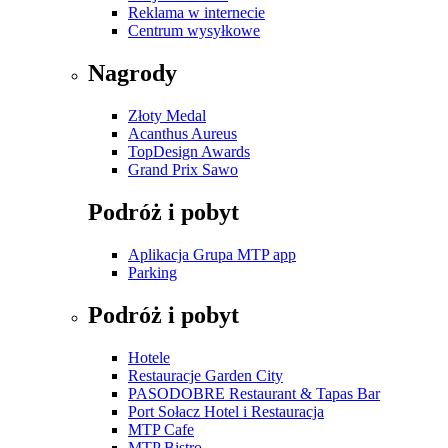
Reklama w internecie
Centrum wysyłkowe
Nagrody
Złoty Medal
Acanthus Aureus
TopDesign Awards
Grand Prix Sawo
Podróż i pobyt
Aplikacja Grupa MTP app
Parking
Podróż i pobyt
Hotele
Restauracje Garden City
PASODOBRE Restaurant & Tapas Bar
Port Sołacz Hotel i Restauracja
MTP Cafe
MTP Bistro