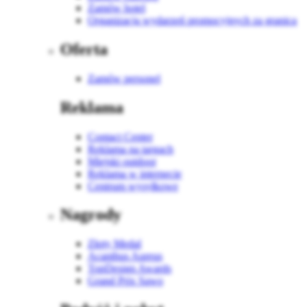
Zamów hotel
Organizacja wydarzeń promocyjnych za granicą
Oferta
Zamów personel
Reklama
Contact Center
Reklama na targach
Miejski outdoor
Reklama w internecie
Centrum wysyłkowe
Nagrody
Złoty Medal
Acanthus Aureus
TopDesign Awards
Grand Prix Sawo