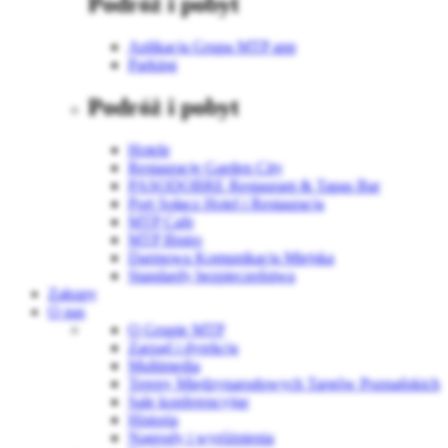
Podróż i pobyt
Aplikacja Grupa MTP app
Parking
Podróż i pobyt
Hotele
Restauracje Garden City
PASODOBRE Restaurant & Tapas Bar
Port Sołacz Hotel i Restauracja
MTP Cafe
MTP Bistro
Darmowa Komunikacja Miejska
Standardy bezpieczeństwa
Zakupy
O nas
O Grupie MTP
Zarząd i dyrekcja
Multimedia
Tereny Międzynarodowych Targów Poznańskich
Sale konferencyjne
Historia
Nagrody i wyróżnienia