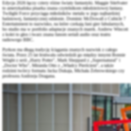
Edycja 2026 łączy cztery różne światy fantastyki. Maggie Stiefvater
to amerykańska pisarka znana czytelnikom młodzieżowej fantasy.
Twilight Force przyciąga miłośników metalu w jego najbardziej
baśniowej, fantastycznej odsłonie. Dominic McDowall z Cubicle 7
Entertainment to nazwisko, na które czekają fani gier fabularnych,
bo studio ma w portfolio adaptacje znanych marek. Andrew Wincott
z kolei to głos i twarz znana fanom seriali audio oraz teatru
radiowego BBC.
Pyrkon ma długą tradycję ściągania znanych nazwisk z całego
świata. Przez 25 lat festiwalu odwiedzili go między innymi Bonnie
Wright z serii „Harry Potter", Mark Sheppard z „Supernatural" i
„Doctor Who", Miranda Otto z „Władcy Pierścieni", a także
rodzimi twórcy formatu Jacka Dukaja, Michała Żebrowskiego czy
profesora Andrzeja Dragana.