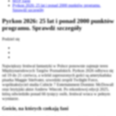
MTP Targi
Pyrkon 2026: 25 lat i ponad 2000 punktów programu.
Sprawdź szczegóły
Pyrkon 2026: 25 lat i ponad 2000 punktów
programu. Sprawdź szczegóły
Podziel się
Największy festiwal fantastyki w Polsce ponownie zajmuje teren
Międzynarodowych Targów Poznańskich. Pyrkon 2026 odbywa się
od 19 do 21 czerwca, a wśród zaproszonych gości są amerykańska
pisarka Maggie Stiefvater, szwedzki zespół Twilight Force,
współzałożyciel studia Cubicle 7 Entertainment Dominic McDowall
oraz brytyjski aktor Andrew Wincott. Po rekordowej edycji 2025,
którą odwiedziło ponad 66 tysięcy osób, festiwal wraca w pełnym
wymiarze.
Goście, na których czekają fani