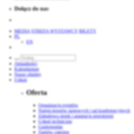
Dołącz do nas
MEDIA
STREFA WYSTAWCY
BILETY
PL
EN
Aktualności
Kalendarium
Nasze obiekty
Usługi
Oferta
Organizacja eventów
Najem terenów targowych i sal konferencyjnych
Zabudowa stoisk i aranżacja przestrzeni
Usługi techniczne
Gastronomia
Zamów catering