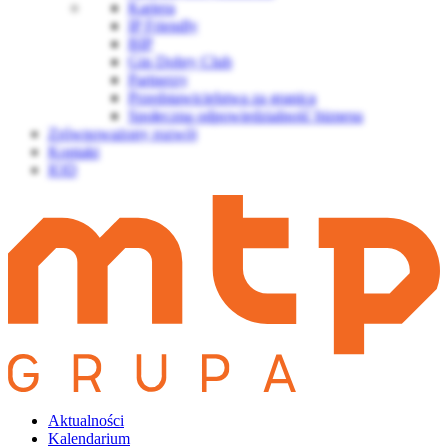
Kariera
IP Friendly
BIP
Gin Dobry Club
Partnerzy
Przedstawicielstwa za granicą
Społeczna odpowiedzialność biznesu
Zrównoważony rozwój
Kontakt
IOD
Aktualności
Kalendarium