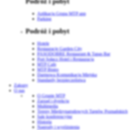
Podróż i pobyt
Aplikacja Grupa MTP app
Parking
Podróż i pobyt
Hotele
Restauracje Garden City
PASODOBRE Restaurant & Tapas Bar
Port Sołacz Hotel i Restauracja
MTP Cafe
MTP Bistro
Darmowa Komunikacja Miejska
Standardy bezpieczeństwa
Zakupy
O nas
O Grupie MTP
Zarząd i dyrekcja
Multimedia
Tereny Międzynarodowych Targów Poznańskich
Sale konferencyjne
Historia
Nagrody i wyróżnienia