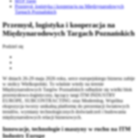
MTP Targi
Przemysł, logistyka i kooperacja na Międzynarodowych
Targach Poznańskich
Przemysł, logistyka i kooperacja na
Międzynarodowych Targach Poznańskich
Podziel się
W dniach 26-29 maja 2026 roku, serce europejskiego biznesu zabije
w stolicy Wielkopolski. To właśnie wtedy na terenie
Międzynarodowych Targów Poznańskich odbędzie się wielki blok
przemysłowo-logistyczny, łączący targi ITM INDUSTRY
EUROPE, SUBCONTRACTING oraz Modernlog. Wspólna
ekspozycja tworzy unikalną platformę do prezentacji światowych
trendów, wymiany technologicznych doświadczeń i budowania
międzynarodowych relacji biznesowych.
Innowacje, technologie i maszyny w ruchu na ITM
Industry Europe