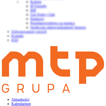
Kariera
IP Friendly
BIP
Gin Dobry Club
Partnerzy
Przedstawicielstwa za granicą
Społeczna odpowiedzialność biznesu
Zrównoważony rozwój
Kontakt
IOD
Aktualności
Kalendarium