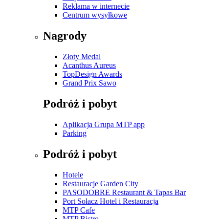
Reklama w internecie
Centrum wysyłkowe
Nagrody
Złoty Medal
Acanthus Aureus
TopDesign Awards
Grand Prix Sawo
Podróż i pobyt
Aplikacja Grupa MTP app
Parking
Podróż i pobyt
Hotele
Restauracje Garden City
PASODOBRE Restaurant & Tapas Bar
Port Sołacz Hotel i Restauracja
MTP Cafe
MTP Bistro