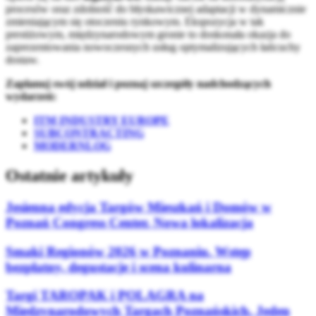
procesów oraz zdolność do błyskawicznej adaptacji w dynamicznie
zmieniającym się otoczeniu rynkowym. Ekspozycja w tak
prestiżowym, międzynarodowym gronie to doskonała okazja do
zaprezentowania nowoczesnych usług optymalizujących łańcuchy
dostaw.
Zaplanuj swój udział i poznaj szczegóły nadchodzących
wydarzeń:
ITM INDUSTRY EUROPE
SUBCONTRACTING
MODERNLOG
Ostatnie artykuły
Jesienna edycja Targów Mieszkań i Domów w
Poznań Congress Center. Nowa lokalizacja
Smaki Regionów 2026 w Poznaniu. Wstęp
bezpłatny, degustacje i scena kulinarna
Targi TAROPAK i POLAGRA na
Międzynarodowych Targach Poznańskich. Jeden