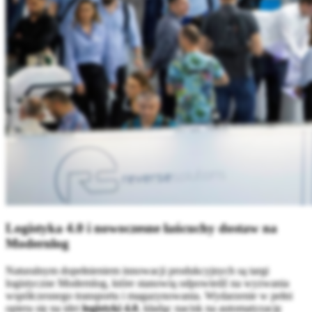
Logistyka 4.0 i nowoczesne łańcuchy dostaw na
Modernlog
Naturalnym dopełnieniem innowacji produkcyjnych są targi
logistyczne Modernlog, które stanowią odpowiedź na wyzwania
współczesnego transportu i magazynowania. Wydarzenie w pełni
opiera się na idei
logistyki 4.0
, kładąc nacisk na automatyzację