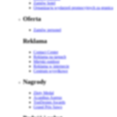
Zamów hotel
Organizacja wydarzeń promocyjnych za granicą
Oferta
Zamów personel
Reklama
Contact Center
Reklama na targach
Miejski outdoor
Reklama w internecie
Centrum wysyłkowe
Nagrody
Złoty Medal
Acanthus Aureus
TopDesign Awards
Grand Prix Sawo