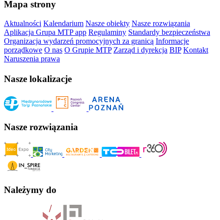
Mapa strony
Aktualności
Kalendarium
Nasze obiekty
Nasze rozwiązania
Aplikacja Grupa MTP app
Regulaminy
Standardy bezpieczeństwa
Organizacja wydarzeń promocyjnych za granicą
Informacje
porządkowe
O nas
O Grupie MTP
Zarząd i dyrekcja
BIP
Kontakt
Naruszenia prawa
Nasze lokalizacje
Nasze rozwiązania
Należymy do