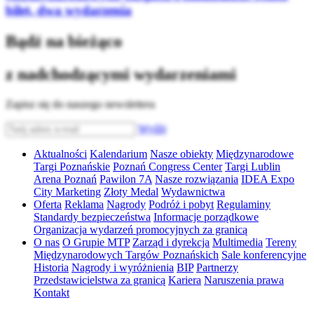
bilet, dwa wydarzenia
Bądź na bieżąco
z nadchodzącymi wydarzeniami
Zapisz się do naszego newslettera
Wyślij
Aktualności
Kalendarium
Nasze obiekty
Międzynarodowe
Targi Poznańskie
Poznań Congress Center
Targi Lublin
Arena Poznań
Pawilon 7A
Nasze rozwiązania
IDEA Expo
City Marketing
Złoty Medal
Wydawnictwa
Oferta
Reklama
Nagrody
Podróż i pobyt
Regulaminy
Standardy bezpieczeństwa
Informacje porządkowe
Organizacja wydarzeń promocyjnych za granicą
O nas
O Grupie MTP
Zarząd i dyrekcja
Multimedia
Tereny
Międzynarodowych Targów Poznańskich
Sale konferencyjne
Historia
Nagrody i wyróżnienia
BIP
Partnerzy
Przedstawicielstwa za granicą
Kariera
Naruszenia prawa
Kontakt