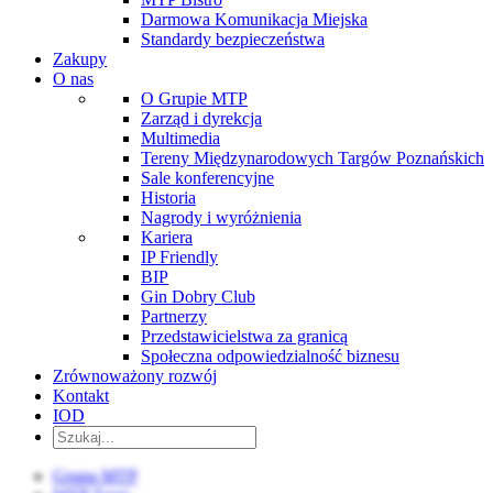
Darmowa Komunikacja Miejska
Standardy bezpieczeństwa
Zakupy
O nas
O Grupie MTP
Zarząd i dyrekcja
Multimedia
Tereny Międzynarodowych Targów Poznańskich
Sale konferencyjne
Historia
Nagrody i wyróżnienia
Kariera
IP Friendly
BIP
Gin Dobry Club
Partnerzy
Przedstawicielstwa za granicą
Społeczna odpowiedzialność biznesu
Zrównoważony rozwój
Kontakt
IOD
Grupa MTP