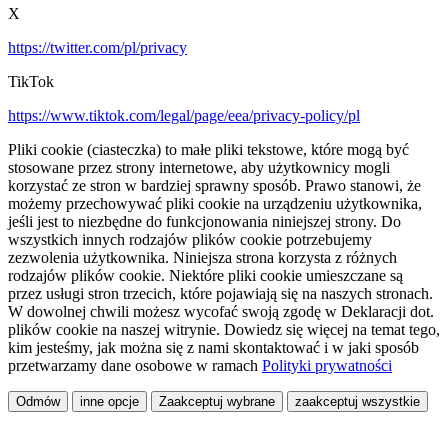
X
https://twitter.com/pl/privacy
TikTok
https://www.tiktok.com/legal/page/eea/privacy-policy/pl
Pliki cookie (ciasteczka) to małe pliki tekstowe, które mogą być
stosowane przez strony internetowe, aby użytkownicy mogli
korzystać ze stron w bardziej sprawny sposób. Prawo stanowi, że
możemy przechowywać pliki cookie na urządzeniu użytkownika,
jeśli jest to niezbędne do funkcjonowania niniejszej strony. Do
wszystkich innych rodzajów plików cookie potrzebujemy
zezwolenia użytkownika. Niniejsza strona korzysta z różnych
rodzajów plików cookie. Niektóre pliki cookie umieszczane są
przez usługi stron trzecich, które pojawiają się na naszych stronach.
W dowolnej chwili możesz wycofać swoją zgodę w Deklaracji dot.
plików cookie na naszej witrynie. Dowiedz się więcej na temat tego,
kim jesteśmy, jak można się z nami skontaktować i w jaki sposób
przetwarzamy dane osobowe w ramach
Polityki prywatności
Odmów
inne opcje
Zaakceptuj wybrane
zaakceptuj wszystkie