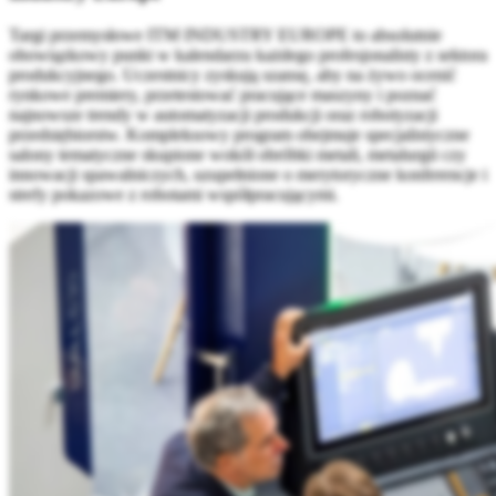
Targi przemysłowe ITM INDUSTRY EUROPE to absolutnie
obowiązkowy punkt w kalendarzu każdego profesjonalisty z sektora
produkcyjnego. Uczestnicy zyskują szansę, aby na żywo ocenić
rynkowe premiery, przetestować pracujące maszyny i poznać
najnowsze trendy w automatyzacji produkcji oraz robotyzacji
przedsiębiorstw. Kompleksowy program obejmuje specjalistyczne
salony tematyczne skupione wokół obróbki metali, metalurgii czy
innowacji spawalniczych, uzupełnione o merytoryczne konferencje i
strefy pokazowe z robotami współpracującymi.