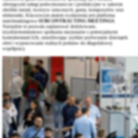
oferującymi usługi podwykonawcze i produkcyjne w zakresie
obróbki metali, tworzyw sztucznych, gumy, kompozytów oraz
elektroniki. Kluczowym atutem wydarzenia jest platforma
matchmakingowa
SUBCONTRACTING MEETINGS
.
Narzędzie to pozwala zaplanować dedykowane,
trzydziestominutowe spotkania stacjonarne z potencjalnymi
kontrahentami b2b, umożliwiając szybkie porównanie dziesiątek
ofert i wypracowanie realnych podstaw do długofalowej
współpracy.