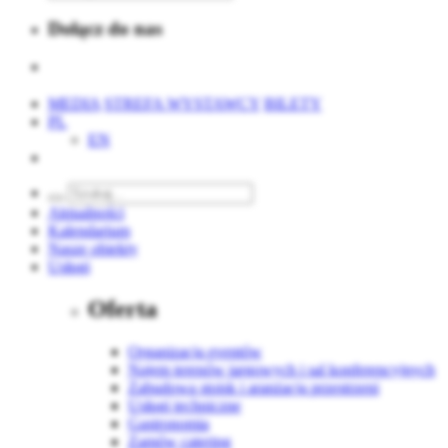
Dołącz do nas
MEDIA
STREFA WYSTAWCY
BILETY
PL
EN
Aktualności
Kalendarium
Nasze obiekty
Usługi
Oferta
Organizacja eventów
Najem terenów targowych i sal konferencyjnych
Zabudowa stoisk i aranżacja przestrzeni
Usługi techniczne
Gastronomia
Zamów catering