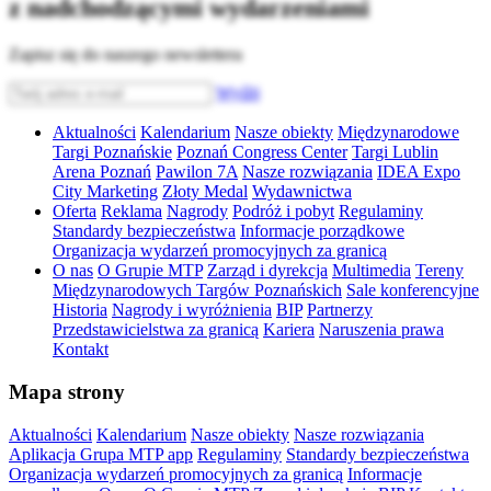
z nadchodzącymi wydarzeniami
Zapisz się do naszego newslettera
Wyślij
Aktualności
Kalendarium
Nasze obiekty
Międzynarodowe
Targi Poznańskie
Poznań Congress Center
Targi Lublin
Arena Poznań
Pawilon 7A
Nasze rozwiązania
IDEA Expo
City Marketing
Złoty Medal
Wydawnictwa
Oferta
Reklama
Nagrody
Podróż i pobyt
Regulaminy
Standardy bezpieczeństwa
Informacje porządkowe
Organizacja wydarzeń promocyjnych za granicą
O nas
O Grupie MTP
Zarząd i dyrekcja
Multimedia
Tereny
Międzynarodowych Targów Poznańskich
Sale konferencyjne
Historia
Nagrody i wyróżnienia
BIP
Partnerzy
Przedstawicielstwa za granicą
Kariera
Naruszenia prawa
Kontakt
Mapa strony
Aktualności
Kalendarium
Nasze obiekty
Nasze rozwiązania
Aplikacja Grupa MTP app
Regulaminy
Standardy bezpieczeństwa
Organizacja wydarzeń promocyjnych za granicą
Informacje