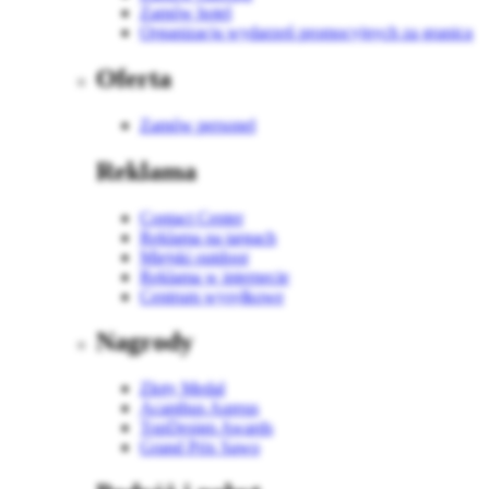
Zamów hotel
Organizacja wydarzeń promocyjnych za granicą
Oferta
Zamów personel
Reklama
Contact Center
Reklama na targach
Miejski outdoor
Reklama w internecie
Centrum wysyłkowe
Nagrody
Złoty Medal
Acanthus Aureus
TopDesign Awards
Grand Prix Sawo