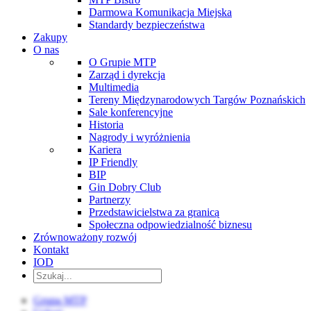
Darmowa Komunikacja Miejska
Standardy bezpieczeństwa
Zakupy
O nas
O Grupie MTP
Zarząd i dyrekcja
Multimedia
Tereny Międzynarodowych Targów Poznańskich
Sale konferencyjne
Historia
Nagrody i wyróżnienia
Kariera
IP Friendly
BIP
Gin Dobry Club
Partnerzy
Przedstawicielstwa za granicą
Społeczna odpowiedzialność biznesu
Zrównoważony rozwój
Kontakt
IOD
Grupa MTP