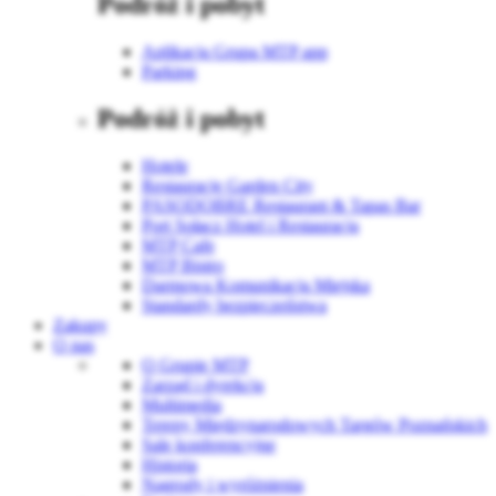
Podróż i pobyt
Aplikacja Grupa MTP app
Parking
Podróż i pobyt
Hotele
Restauracje Garden City
PASODOBRE Restaurant & Tapas Bar
Port Sołacz Hotel i Restauracja
MTP Cafe
MTP Bistro
Darmowa Komunikacja Miejska
Standardy bezpieczeństwa
Zakupy
O nas
O Grupie MTP
Zarząd i dyrekcja
Multimedia
Tereny Międzynarodowych Targów Poznańskich
Sale konferencyjne
Historia
Nagrody i wyróżnienia