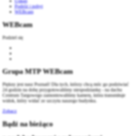
Usługi
Podróż i pobyt
WEBcam
WEBcam
Podziel się
Grupa MTP WEBcam
Piękny jest nasz Poznań! Dla tych, którzy chcą móc go podziwiać
24 godzin na dobę przygotowaliśmy niespodziankę - na dachu
Centrum Targowego zamontowaliśmy kamerę, która transmituje
widok, który widać ze szczytu naszego budynku.
Zobacz
Bądź na bieżąco