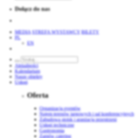
Dołącz do nas
MEDIA
STREFA WYSTAWCY
BILETY
PL
EN
Aktualności
Kalendarium
Nasze obiekty
Usługi
Oferta
Organizacja eventów
Najem terenów targowych i sal konferencyjnych
Zabudowa stoisk i aranżacja przestrzeni
Usługi techniczne
Gastronomia
Zamów catering