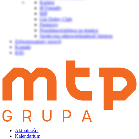
Kariera
IP Friendly
BIP
Gin Dobry Club
Partnerzy
Przedstawicielstwa za granicą
Społeczna odpowiedzialność biznesu
Zrównoważony rozwój
Kontakt
IOD
Aktualności
Kalendarium