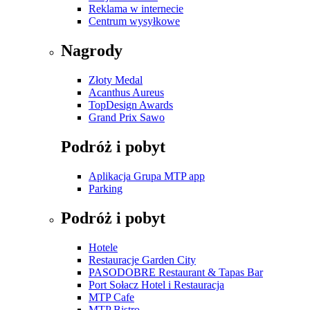
Reklama w internecie
Centrum wysyłkowe
Nagrody
Złoty Medal
Acanthus Aureus
TopDesign Awards
Grand Prix Sawo
Podróż i pobyt
Aplikacja Grupa MTP app
Parking
Podróż i pobyt
Hotele
Restauracje Garden City
PASODOBRE Restaurant & Tapas Bar
Port Sołacz Hotel i Restauracja
MTP Cafe
MTP Bistro