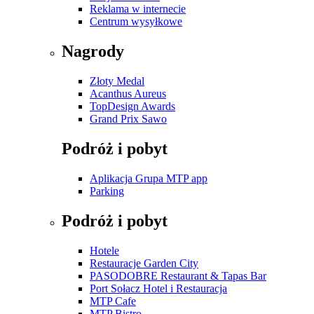
Reklama w internecie
Centrum wysyłkowe
Nagrody
Złoty Medal
Acanthus Aureus
TopDesign Awards
Grand Prix Sawo
Podróż i pobyt
Aplikacja Grupa MTP app
Parking
Podróż i pobyt
Hotele
Restauracje Garden City
PASODOBRE Restaurant & Tapas Bar
Port Sołacz Hotel i Restauracja
MTP Cafe
MTP Bistro