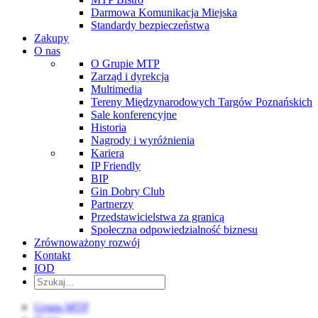
Darmowa Komunikacja Miejska
Standardy bezpieczeństwa
Zakupy
O nas
O Grupie MTP
Zarząd i dyrekcja
Multimedia
Tereny Międzynarodowych Targów Poznańskich
Sale konferencyjne
Historia
Nagrody i wyróżnienia
Kariera
IP Friendly
BIP
Gin Dobry Club
Partnerzy
Przedstawicielstwa za granicą
Społeczna odpowiedzialność biznesu
Zrównoważony rozwój
Kontakt
IOD
Grupa MTP