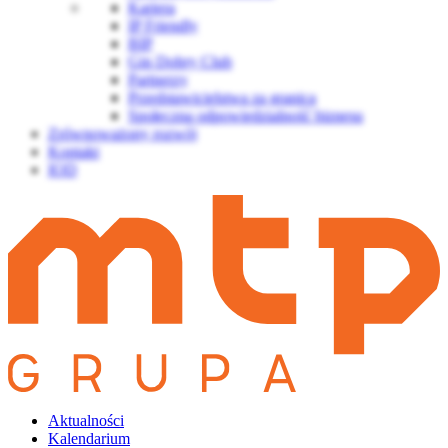
Kariera
IP Friendly
BIP
Gin Dobry Club
Partnerzy
Przedstawicielstwa za granicą
Społeczna odpowiedzialność biznesu
Zrównoważony rozwój
Kontakt
IOD
Aktualności
Kalendarium