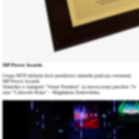
MP Power Awards
Grupa MTP zdobyła dwie prestiżowe statuetki podczas ceremonii
MP Power Awards.
Statuetka w kategorii "Venue Premiera" za nowoczesny pawilon 7A
oraz "Człowiek Roku" – Magdalena Hołowińska.