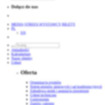
Dołącz do nas
MEDIA
STREFA WYSTAWCY
BILETY
PL
EN
Aktualności
Kalendarium
Nasze obiekty
Usługi
Oferta
Organizacja eventów
Najem terenów targowych i sal konferencyjnych
Zabudowa stoisk i aranżacja przestrzeni
Usługi techniczne
Gastronomia
Zamów catering