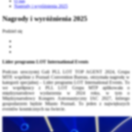
O nas
Nagrody i wyróżnienia 2025
Nagrody i wyróżnienia 2025
Podziel się
Lider programu LOT International Events
Podczas uroczystej Gali PLL LOT TOP AGENT 2024, Grupa
MTP, wspólnie z Poznań Convention Bureau, otrzymała nagrodę w
kategorii specjalnej – Lider programu LOT International Events. To
we współpracy z PLL LOT Grupa MTP aplikowała o
międzynarodowe wydarzenia w 2024 roku, w tym o
Międzynarodowy Kongres Astronautyczny IAC 2027, którego
gospodarzem będzie Miasto Poznań. To jeden z największych
eventów kosmicznych na świecie.