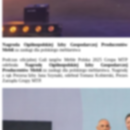
Nagroda Ogólnopolskiej Izby Gospodarczej Producentów
Mebli
za zasługi dla polskiego meblarstwa
Podczas oficjalnej Gali targów Meble Polska 2025 Grupa MTP
odebrała
Nagrodę Ogólnopolskiej Izby Gospodarczej
Producentów Mebli
za zasługi dla polskiego meblarstwa. Nagrodę
z rąk Prezesa Izby Jana Szynaki, odebrał Tomasz Kobierski, Prezes
Zarządu Grupy MTP.