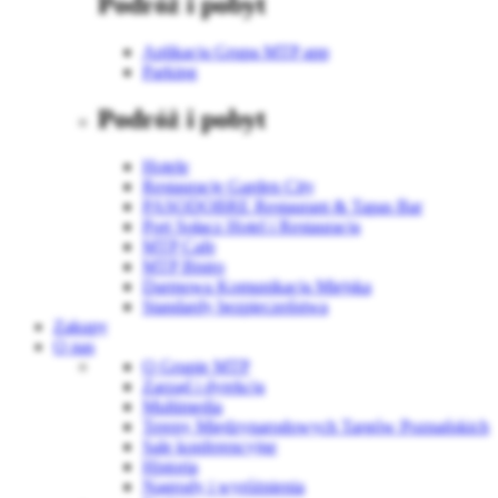
Podróż i pobyt
Aplikacja Grupa MTP app
Parking
Podróż i pobyt
Hotele
Restauracje Garden City
PASODOBRE Restaurant & Tapas Bar
Port Sołacz Hotel i Restauracja
MTP Cafe
MTP Bistro
Darmowa Komunikacja Miejska
Standardy bezpieczeństwa
Zakupy
O nas
O Grupie MTP
Zarząd i dyrekcja
Multimedia
Tereny Międzynarodowych Targów Poznańskich
Sale konferencyjne
Historia
Nagrody i wyróżnienia