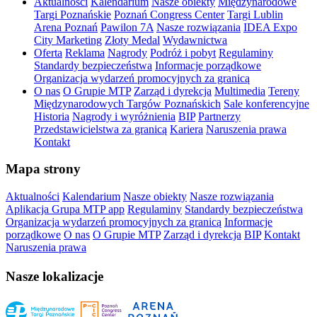
Aktualności
Kalendarium
Nasze obiekty
Międzynarodowe
Targi Poznańskie
Poznań Congress Center
Targi Lublin
Arena Poznań
Pawilon 7A
Nasze rozwiązania
IDEA Expo
City Marketing
Złoty Medal
Wydawnictwa
Oferta
Reklama
Nagrody
Podróż i pobyt
Regulaminy
Standardy bezpieczeństwa
Informacje porządkowe
Organizacja wydarzeń promocyjnych za granicą
O nas
O Grupie MTP
Zarząd i dyrekcja
Multimedia
Tereny
Międzynarodowych Targów Poznańskich
Sale konferencyjne
Historia
Nagrody i wyróżnienia
BIP
Partnerzy
Przedstawicielstwa za granicą
Kariera
Naruszenia prawa
Kontakt
Mapa strony
Aktualności
Kalendarium
Nasze obiekty
Nasze rozwiązania
Aplikacja Grupa MTP app
Regulaminy
Standardy bezpieczeństwa
Organizacja wydarzeń promocyjnych za granicą
Informacje
porządkowe
O nas
O Grupie MTP
Zarząd i dyrekcja
BIP
Kontakt
Naruszenia prawa
Nasze lokalizacje