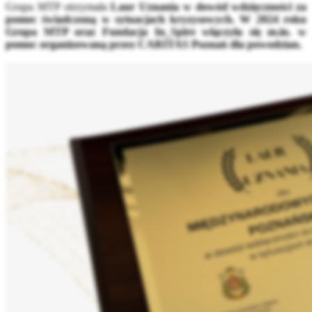
Grupa MTP otrzymała
Laur Uznania w dowód wdzięczności za
pomoc świadczoną w sytuacjach kryzysowych. W 2024 roku
Grupa MTP oraz Fundacja In_Spire włączyła się m.in. w
pomoc organizowaną przez CARITAS Poznań dla powodzian.