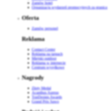
Zamów hotel
Organizacja wydarzeń promocyjnych za granicą
Oferta
Zamów personel
Reklama
Contact Center
Reklama na targach
Miejski outdoor
Reklama w internecie
Centrum wysyłkowe
Nagrody
Złoty Medal
Acanthus Aureus
TopDesign Awards
Grand Prix Sawo