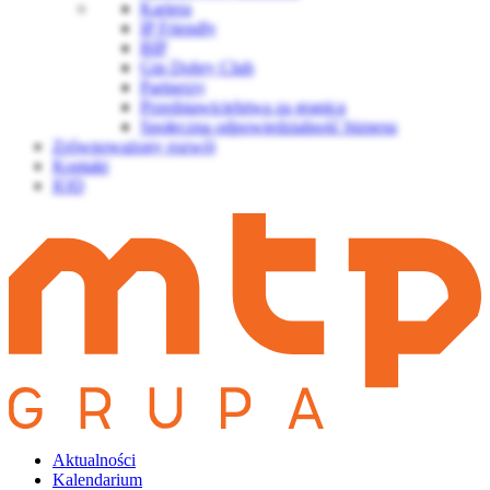
Kariera
IP Friendly
BIP
Gin Dobry Club
Partnerzy
Przedstawicielstwa za granicą
Społeczna odpowiedzialność biznesu
Zrównoważony rozwój
Kontakt
IOD
Aktualności
Kalendarium