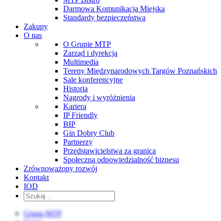
Darmowa Komunikacja Miejska
Standardy bezpieczeństwa
Zakupy
O nas
O Grupie MTP
Zarząd i dyrekcja
Multimedia
Tereny Międzynarodowych Targów Poznańskich
Sale konferencyjne
Historia
Nagrody i wyróżnienia
Kariera
IP Friendly
BIP
Gin Dobry Club
Partnerzy
Przedstawicielstwa za granicą
Społeczna odpowiedzialność biznesu
Zrównoważony rozwój
Kontakt
IOD
Grupa MTP