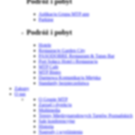
Podróż i pobyt
Aplikacja Grupa MTP app
Parking
Podróż i pobyt
Hotele
Restauracje Garden City
PASODOBRE Restaurant & Tapas Bar
Port Sołacz Hotel i Restauracja
MTP Cafe
MTP Bistro
Darmowa Komunikacja Miejska
Standardy bezpieczeństwa
Zakupy
O nas
O Grupie MTP
Zarząd i dyrekcja
Multimedia
Tereny Międzynarodowych Targów Poznańskich
Sale konferencyjne
Historia
Nagrody i wyróżnienia