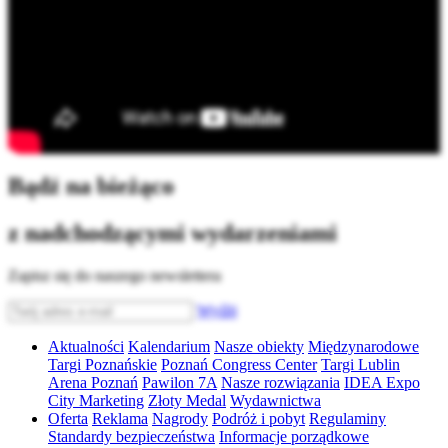
Bądź na bieżąco
z nadchodzącymi wydarzeniami
Zapisz się do naszego newslettera
Wyślij
Aktualności
Kalendarium
Nasze obiekty
Międzynarodowe
Targi Poznańskie
Poznań Congress Center
Targi Lublin
Arena Poznań
Pawilon 7A
Nasze rozwiązania
IDEA Expo
City Marketing
Złoty Medal
Wydawnictwa
Oferta
Reklama
Nagrody
Podróż i pobyt
Regulaminy
Standardy bezpieczeństwa
Informacje porządkowe