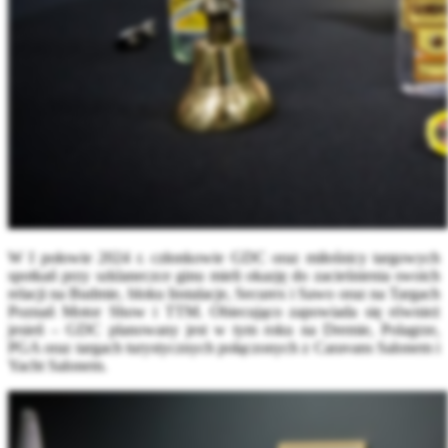
W I połowie 2024 r.
członkowie GDC oraz miłośnicy targowych
spotkań przy szklaneczce ginu mieli okazję do zacieśnienia swoich
relacji na Budmie, bloku Instalacje, Securex i Sawo oraz na Targach
Poznań Motor Show i TTM. Obiecująco zapowiada się również
jesień – GDC planowany jest w tym roku na Dremie, Polagrze,
PGA oraz targach turystycznych połączonych z Caravans Salonem i
Yacht Salonem.