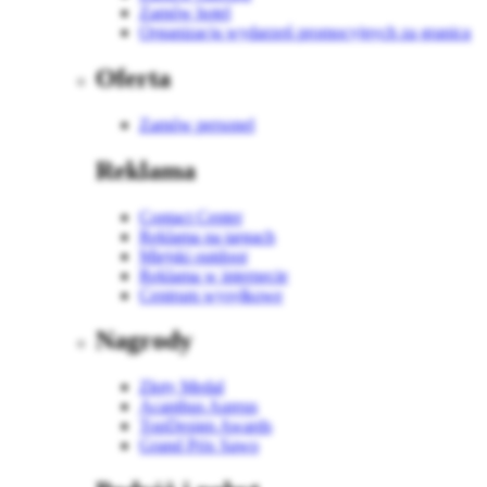
Zamów hotel
Organizacja wydarzeń promocyjnych za granicą
Oferta
Zamów personel
Reklama
Contact Center
Reklama na targach
Miejski outdoor
Reklama w internecie
Centrum wysyłkowe
Nagrody
Złoty Medal
Acanthus Aureus
TopDesign Awards
Grand Prix Sawo