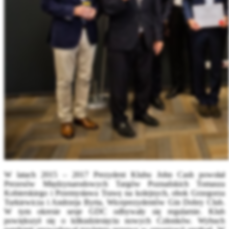
W latach 2015 – 2017 Prezydent Klubu John Cash powołał
Prezesów Międzynarodowych Targów Poznańskich Tomasza
Kobierskiego i Przemysława Trawę na kolejnych, obok Grzegorza
Turkiewicza i Andrzeja Byrta, Wiceprezydentów Gin Dobry Club.
W tym okresie sesje GDC odbywały się regularnie. Klub
powiększył się o kilkudziesięciu nowych
Członków. Wybuch