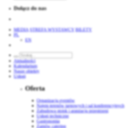
Dołącz do nas
MEDIA
STREFA WYSTAWCY
BILETY
PL
EN
Aktualności
Kalendarium
Nasze obiekty
Usługi
Oferta
Organizacja eventów
Najem terenów targowych i sal konferencyjnych
Zabudowa stoisk i aranżacja przestrzeni
Usługi techniczne
Gastronomia
Zamów catering