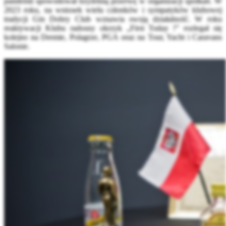
pandemii spowodował trzyletnią przerwę w organizacji spotkań. W
2023 roku, na wniosek wielu
członków i sympatyków klubowej
tradycji Gin Dobry Club wznawia swoją działalność. W roku
reaktywacji Klubu radosny okrzyk „First Today !” rozlegał się
kolejno na Dremie, Polagrze, PGA oraz na Tour, Yacht i Caravans
Salonie.