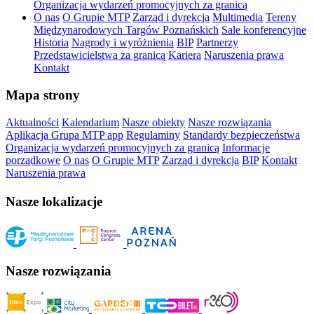
Organizacja wydarzeń promocyjnych za granicą
O nas
O Grupie MTP
Zarząd i dyrekcja
Multimedia
Tereny
Międzynarodowych Targów Poznańskich
Sale konferencyjne
Historia
Nagrody i wyróżnienia
BIP
Partnerzy
Przedstawicielstwa za granicą
Kariera
Naruszenia prawa
Kontakt
Mapa strony
Aktualności
Kalendarium
Nasze obiekty
Nasze rozwiązania
Aplikacja Grupa MTP app
Regulaminy
Standardy bezpieczeństwa
Organizacja wydarzeń promocyjnych za granicą
Informacje
porządkowe
O nas
O Grupie MTP
Zarząd i dyrekcja
BIP
Kontakt
Naruszenia prawa
Nasze lokalizacje
Nasze rozwiązania