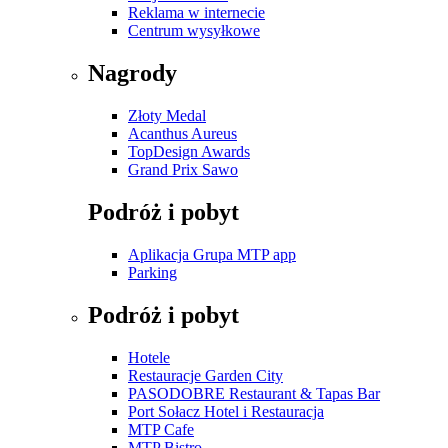
Reklama w internecie
Centrum wysyłkowe
Nagrody
Złoty Medal
Acanthus Aureus
TopDesign Awards
Grand Prix Sawo
Podróż i pobyt
Aplikacja Grupa MTP app
Parking
Podróż i pobyt
Hotele
Restauracje Garden City
PASODOBRE Restaurant & Tapas Bar
Port Sołacz Hotel i Restauracja
MTP Cafe
MTP Bistro