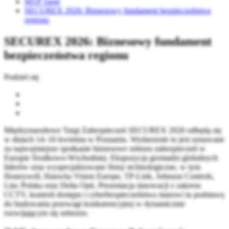
MTP Targi
SECUREX 2026: Biznesowy fundament bezpieczeństwa
regionu
SECUREX 2026: Biznesowy fundament
bezpieczeństwa regionu
Podziel się
Międzynarodowe Targi Zabezpieczeń SECUREX 2026 odbędą się
w dniach 14–16 kwietnia w Poznaniu. Wydarzenie to jest uznawane
za najważniejsze spotkanie biznesowe sektora zabezpieczeń w
Europie Środkowo-Wschodniej. Ekspozycja gromadzi globalnych
liderów oraz wyspecjalizowane firmy technologiczne, w tym
Honeywell, Hanwha Vision Europe, TP-Link, Johnson Controls,
Linc Polska oraz Delta Opti. Prezentacja innowacji z zakresu
CCTV, kontroli dostępu i cyberbezpieczeństwa stanowi tu podstawę
do budowania przewagi konkurencyjnej w dynamicznie
rozwijającym się sektorze.