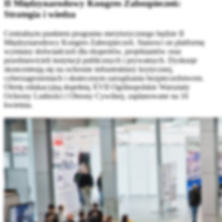
II Międzynarodowy Kongres Zabezpieczeń:
Strategia i wiedza
Centralnym punktem programu merytorycznego będzie II
Międzynarodowy Kongres Zabezpieczeń. Stanowi on platformę
wymiany doświadczeń dla ekspertów, projektantów oraz
przedstawicieli instytucji publicznych i prywatnych. Dyskusje
skoncentrują się na ochronie infrastruktury krytycznej,
cyberzagrożeniach i skutecznym zarządzaniu bezpieczeństwem.
Ofertę edukacyjną dopełnią XVII Ogólnopolskie Warsztaty
Ochrony Ludności i Obrony Cywilnej, zaplanowane na 16
kwietnia.