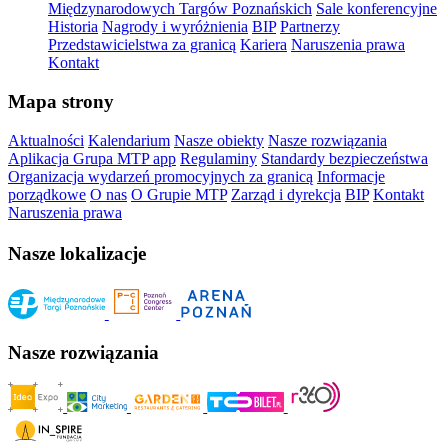
Międzynarodowych Targów Poznańskich
Sale konferencyjne
Historia
Nagrody i wyróżnienia
BIP
Partnerzy
Przedstawicielstwa za granicą
Kariera
Naruszenia prawa
Kontakt
Mapa strony
Aktualności
Kalendarium
Nasze obiekty
Nasze rozwiązania
Aplikacja Grupa MTP app
Regulaminy
Standardy bezpieczeństwa
Organizacja wydarzeń promocyjnych za granicą
Informacje
porządkowe
O nas
O Grupie MTP
Zarząd i dyrekcja
BIP
Kontakt
Naruszenia prawa
Nasze lokalizacje
Nasze rozwiązania