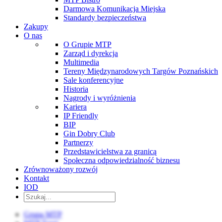
Darmowa Komunikacja Miejska
Standardy bezpieczeństwa
Zakupy
O nas
O Grupie MTP
Zarząd i dyrekcja
Multimedia
Tereny Międzynarodowych Targów Poznańskich
Sale konferencyjne
Historia
Nagrody i wyróżnienia
Kariera
IP Friendly
BIP
Gin Dobry Club
Partnerzy
Przedstawicielstwa za granicą
Społeczna odpowiedzialność biznesu
Zrównoważony rozwój
Kontakt
IOD
Grupa MTP