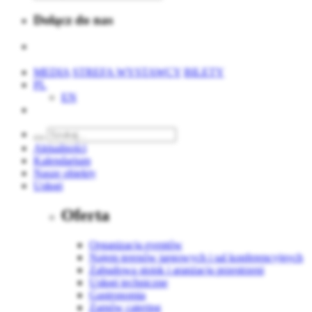
Dołącz do nas
MEDIA
STREFA WYSTAWCY
BILETY
PL
EN
Aktualności
Kalendarium
Nasze obiekty
Usługi
Oferta
Organizacja eventów
Najem terenów targowych i sal konferencyjnych
Zabudowa stoisk i aranżacja przestrzeni
Usługi techniczne
Gastronomia
Zamów catering