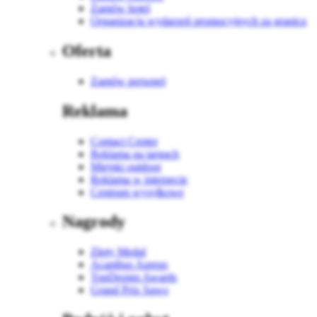
Zamów hotel
Organizacja wydarzeń promocyjnych za granicą
Oferta
Zamów personel
Reklama
Contact Center
Reklama na targach
Miejski outdoor
Reklama w internecie
Centrum wysyłkowe
Nagrody
Złoty Medal
Acanthus Aureus
TopDesign Awards
Grand Prix Sawo