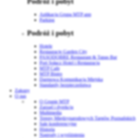
Podróż i pobyt
Aplikacja Grupa MTP app
Parking
Podróż i pobyt
Hotele
Restauracje Garden City
PASODOBRE Restaurant & Tapas Bar
Port Sołacz Hotel i Restauracja
MTP Cafe
MTP Bistro
Darmowa Komunikacja Miejska
Standardy bezpieczeństwa
Zakupy
O nas
O Grupie MTP
Zarząd i dyrekcja
Multimedia
Tereny Międzynarodowych Targów Poznańskich
Sale konferencyjne
Historia
Nagrody i wyróżnienia