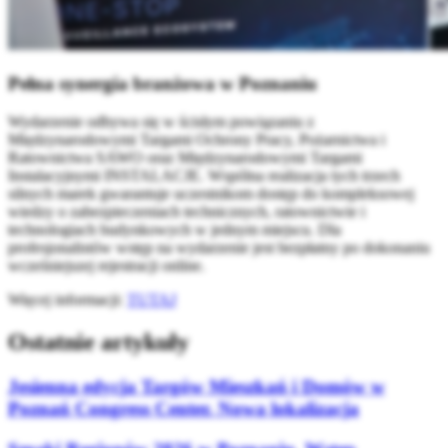
Pełna synergia branżowa w Poznaniu
Wydarzenie odbywa się w ścisłym powiązaniu z
Międzynarodowymi Targami Ochrony Pracy, Pożarnictwa i
Ratownictwa SAWO oraz Międzynarodowymi Targami
Instalacyjnymi INSTALACJE. Wspólna realizacja tych trzech
silnych marek gwarantuje uczestnikom dostęp do kompleksowej
wiedzy o zabezpieczeniach technicznych, ratownictwie i
technologiach budynkowych w jednym miejscu. Dla
profesjonalistów wstęp na wydarzenie jest bezpłatny po dokonaniu
wcześniejszej rejestracji online.
Więcej informacji:
TUTAJ
Ostatnie artykuły
Jesienna edycja Targów Mieszkań i Domów w
Poznań Congress Center. Nowa lokalizacja