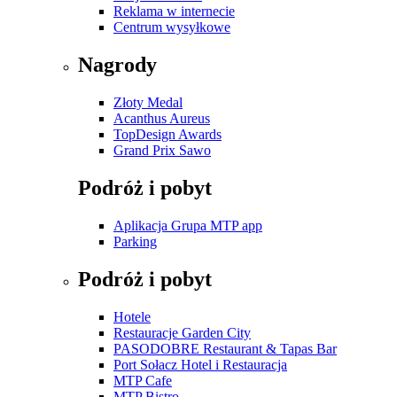
Reklama w internecie
Centrum wysyłkowe
Nagrody
Złoty Medal
Acanthus Aureus
TopDesign Awards
Grand Prix Sawo
Podróż i pobyt
Aplikacja Grupa MTP app
Parking
Podróż i pobyt
Hotele
Restauracje Garden City
PASODOBRE Restaurant & Tapas Bar
Port Sołacz Hotel i Restauracja
MTP Cafe
MTP Bistro