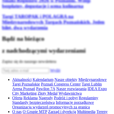
Smaki Regionów 2026 w Poznaniu. Wstęp
bezpłatny, degustacje i scena kulinarna
Targi TAROPAK i POLAGRA na
Międzynarodowych Targach Poznańskich. Jeden
bilet, dwa wydarzenia
Bądź na bieżąco
z nadchodzącymi wydarzeniami
Zapisz się do naszego newslettera
Wyślij
Aktualności
Kalendarium
Nasze obiekty
Międzynarodowe
Targi Poznańskie
Poznań Congress Center
Targi Lublin
Arena Poznań
Pawilon 7A
Nasze rozwiązania
IDEA Expo
City Marketing
Złoty Medal
Wydawnictwa
Oferta
Reklama
Nagrody
Podróż i pobyt
Regulaminy
Standardy bezpieczeństwa
Informacje porządkowe
Organizacja wydarzeń promocyjnych za granicą
O nas
O Grupie MTP
Zarząd i dyrekcja
Multimedia
Tereny