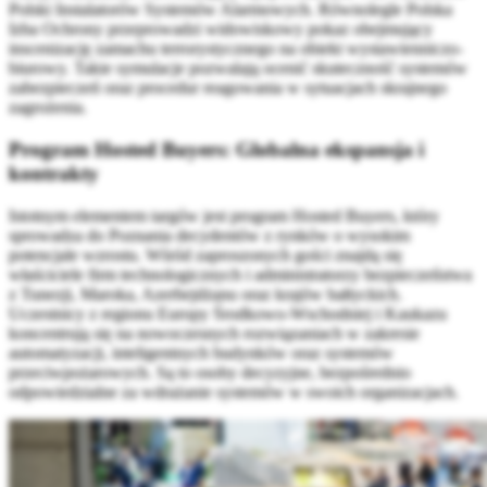
Polski Instalatorów Systemów Alarmowych. Równolegle Polska
Izba Ochrony przeprowadzi widowiskowy pokaz obejmujący
inscenizację zamachu terrorystycznego na obiekt wystawienniczo-
biurowy. Takie symulacje pozwalają ocenić skuteczność systemów
zabezpieczeń oraz procedur reagowania w sytuacjach skrajnego
zagrożenia.
Program Hosted Buyers: Globalna ekspansja i
kontrakty
Istotnym elementem targów jest program Hosted Buyers, który
sprowadza do Poznania decydentów z rynków o wysokim
potencjale wzrostu. Wśród zaproszonych gości znajdą się
właściciele firm technologicznych i administratorzy bezpieczeństwa
z Tunezji, Maroka, Azerbejdżanu oraz krajów bałtyckich.
Uczestnicy z regionu Europy Środkowo-Wschodniej i Kaukazu
koncentrują się na nowoczesnych rozwiązaniach w zakresie
automatyzacji, inteligentnych budynków oraz systemów
przeciwpożarowych. Są to osoby decyzyjne, bezpośrednio
odpowiedzialne za wdrażanie systemów w swoich organizacjach.