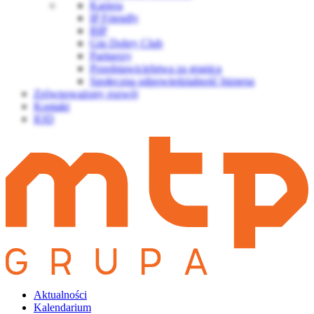
Kariera
IP Friendly
BIP
Gin Dobry Club
Partnerzy
Przedstawicielstwa za granicą
Społeczna odpowiedzialność biznesu
Zrównoważony rozwój
Kontakt
IOD
Aktualności
Kalendarium