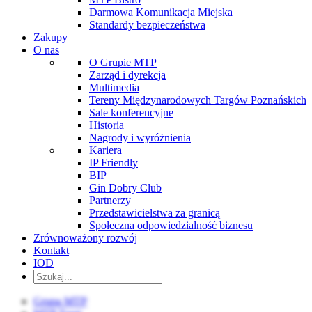
Darmowa Komunikacja Miejska
Standardy bezpieczeństwa
Zakupy
O nas
O Grupie MTP
Zarząd i dyrekcja
Multimedia
Tereny Międzynarodowych Targów Poznańskich
Sale konferencyjne
Historia
Nagrody i wyróżnienia
Kariera
IP Friendly
BIP
Gin Dobry Club
Partnerzy
Przedstawicielstwa za granicą
Społeczna odpowiedzialność biznesu
Zrównoważony rozwój
Kontakt
IOD
Grupa MTP