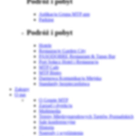
Podróż i pobyt
Aplikacja Grupa MTP app
Parking
Podróż i pobyt
Hotele
Restauracje Garden City
PASODOBRE Restaurant & Tapas Bar
Port Sołacz Hotel i Restauracja
MTP Cafe
MTP Bistro
Darmowa Komunikacja Miejska
Standardy bezpieczeństwa
Zakupy
O nas
O Grupie MTP
Zarząd i dyrekcja
Multimedia
Tereny Międzynarodowych Targów Poznańskich
Sale konferencyjne
Historia
Nagrody i wyróżnienia