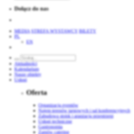
Dołącz do nas
MEDIA
STREFA WYSTAWCY
BILETY
PL
EN
Aktualności
Kalendarium
Nasze obiekty
Usługi
Oferta
Organizacja eventów
Najem terenów targowych i sal konferencyjnych
Zabudowa stoisk i aranżacja przestrzeni
Usługi techniczne
Gastronomia
Zamów catering