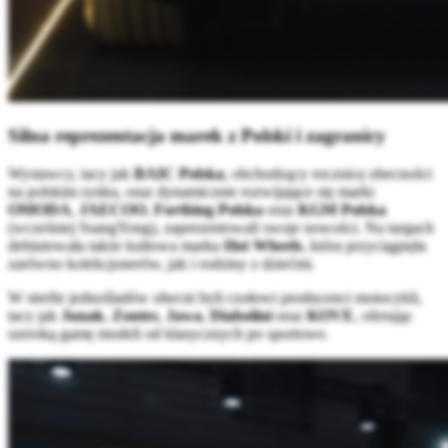
Silna reprezentacja marek z Polski i zagranicy
Wystawcy, tacy jak
BAIC Polska
, obchodzący rocznicę obecności
na polskim rynku, oraz dynamicznie rozwijające się marki
OMODA
,
JAECOO
,
Forthing Polska
oraz
KGM Polska
(wcześniej SsangYong), zaprezentowali swoje nowości. Na targach
debiutowała także kultowa marka
Hot Wheels
, która przyciągnęła
zarówno kolekcjonerów, jak i rodziny z dziećmi.
W strefie jednośladów obecni byli czołowi producenci motocykli,
tacy jak
Junak
,
Zontes
,
Jawa
,
Diabolini
oraz
KOVE
, oferując
szeroką gamę modeli od klasycznych po sportowe.