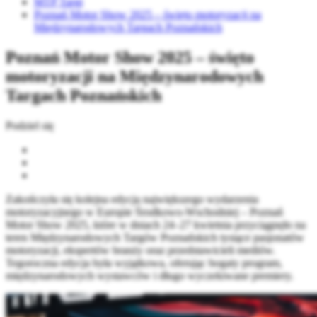
MTP Targi
Poznań Motor Show 2025 – święto motoryzacji na
Międzynarodowych Targach Poznańskich
Poznań Motor Show 2025 – święto
motoryzacji na Międzynarodowych
Targach Poznańskich
Podziel się
Zakończyła się kolejna edycja największego wydarzenia
motoryzacyjnego w Europie Środkowo-Wschodniej – Poznań
Motor Show 2025, które w dniach 24–27 kwietnia przyciągnęło na
teren Międzynarodowych Targów Poznańskich tysiące pasjonatów
motoryzacji, ekspertów branży oraz przedstawicieli mediów.
Tegoroczna edycja była wyjątkowa, oferując bogaty program,
międzynarodowych wystawców i długo wyczekiwane premiery.