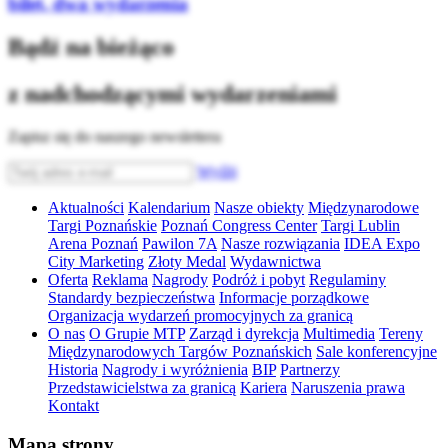
bilet, dwa wydarzenia
Bądź na bieżąco
z nadchodzącymi wydarzeniami
Zapisz się do naszego newslettera
Wyślij
Aktualności
Kalendarium
Nasze obiekty
Międzynarodowe
Targi Poznańskie
Poznań Congress Center
Targi Lublin
Arena Poznań
Pawilon 7A
Nasze rozwiązania
IDEA Expo
City Marketing
Złoty Medal
Wydawnictwa
Oferta
Reklama
Nagrody
Podróż i pobyt
Regulaminy
Standardy bezpieczeństwa
Informacje porządkowe
Organizacja wydarzeń promocyjnych za granicą
O nas
O Grupie MTP
Zarząd i dyrekcja
Multimedia
Tereny
Międzynarodowych Targów Poznańskich
Sale konferencyjne
Historia
Nagrody i wyróżnienia
BIP
Partnerzy
Przedstawicielstwa za granicą
Kariera
Naruszenia prawa
Kontakt
Mapa strony