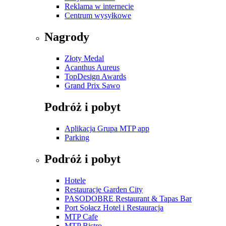
Reklama w internecie
Centrum wysyłkowe
Nagrody
Złoty Medal
Acanthus Aureus
TopDesign Awards
Grand Prix Sawo
Podróż i pobyt
Aplikacja Grupa MTP app
Parking
Podróż i pobyt
Hotele
Restauracje Garden City
PASODOBRE Restaurant & Tapas Bar
Port Sołacz Hotel i Restauracja
MTP Cafe
MTP Bistro