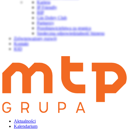
Kariera
IP Friendly
BIP
Gin Dobry Club
Partnerzy
Przedstawicielstwa za granicą
Społeczna odpowiedzialność biznesu
Zrównoważony rozwój
Kontakt
IOD
Aktualności
Kalendarium