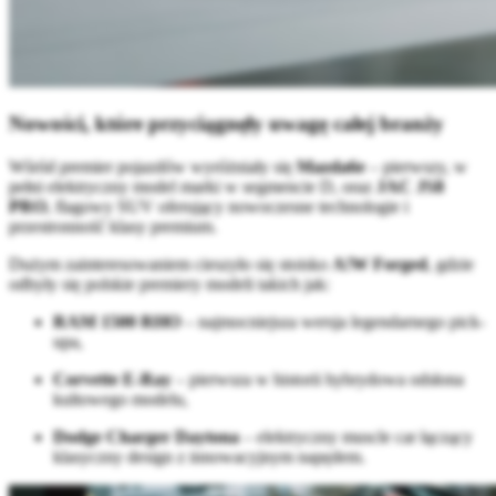
Nowości, które przyciągnęły uwagę całej branży
Wśród premier pojazdów wyróżniały się
Mazda6e
– pierwszy, w
pełni elektryczny model marki w segmencie D, oraz
JAC JS8
PRO
, flagowy SUV oferujący nowoczesne technologie i
przestronność klasy premium.
Dużym zainteresowaniem cieszyło się stoisko
A!W Forged
, gdzie
odbyły się polskie premiery modeli takich jak:
RAM 1500 RHO
– najmocniejsza wersja legendarnego pick-
upa,
Corvette E-Ray
– pierwsza w historii hybrydowa odsłona
kultowego modelu,
Dodge Charger Daytona
– elektryczny muscle car łączący
klasyczny design z innowacyjnym napędem.