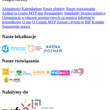
Aktualności
Kalendarium
Nasze obiekty
Nasze rozwiązania
Aplikacja Grupa MTP app
Regulaminy
Standardy bezpieczeństwa
Organizacja wydarzeń promocyjnych za granicą
Informacje
porządkowe
O nas
O Grupie MTP
Zarząd i dyrekcja
BIP
Kontakt
Naruszenia prawa
Nasze lokalizacje
Nasze rozwiązania
Należymy do