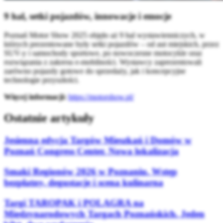
9 hal, setki pojazdów, innowacje i emocje
Poznań Motor Show 2025 objęło aż 9 hal wystawienniczych, w
których prezentowane były setki pojazdów – od aut miejskich, przez
SUV-y i samochody sportowe, po nowoczesne motocykle oraz
rozwiązania z zakresu e-mobilności. Wystawcy zaprezentowali
zarówno pojazdy gotowe do sprzedaży, jak i koncepcyjne
technologie przyszłości.
Więcej informacji:
https://motorshow.pl/
Ostatnie artykuły
Jesienna edycja Targów Mieszkań i Domów w
Poznań Congress Center. Nowa lokalizacja
Smaki Regionów 2026 w Poznaniu. Wstęp
bezpłatny, degustacje i scena kulinarna
Targi TAROPAK i POLAGRA na
Międzynarodowych Targach Poznańskich. Jeden