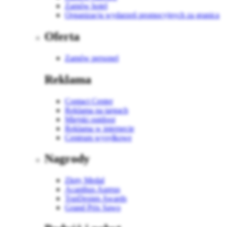
Zamów hotel
Organizacja wydarzeń promocyjnych za granicą
Oferta
Zamów personel
Reklama
Contact Center
Reklama na targach
Miejski outdoor
Reklama w internecie
Centrum wysyłkowe
Nagrody
Złoty Medal
Acanthus Aureus
TopDesign Awards
Grand Prix Sawo