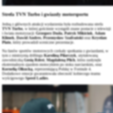
Strefa TVN Turbo i gwiazdy motorsportu
Jedną z głównych atrakcji wydarzenia była rozbudowana strefa
TVN Turbo
, w której gościnnie wystąpili znane postacie z telewizji
i świata motoryzacji:
Grzegorz Duda
,
Patryk Mikiciuk
,
Adam
Klimek
,
Dawid Andres
,
Przemysław Szafrański
oraz
Krystian
Plato
, który prowadził sceniczne prezentacje.
Na fanów sportów motorowych czekały spotkania z gwiazdami, w
tym z mistrzynią driftingu
Karoliną Pilarczyk
, utytułowaną
zawodniczką
Gosią Rdest
,
Magdaleną Plich
, która zasłynęła
ekstremalnym zjazdem motocyklem po stoku narciarskim, oraz
Kornelią Olkucką
, reprezentującą Polskę w Formule 4.
Dodatkowe emocje gwarantowała obecność kobiecego teamu
wyścigowego
Speed Ladies
.