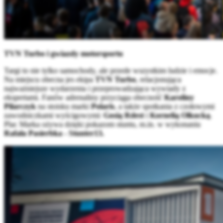
TVN Turbo i gwiazdy motorsportu
Targi to nie tylko samochody, ale przede wszystkim ludzie i emocje.
Na miejscu obecna jes ekipa
TVN Turbo
, relacjonująca
najważniejsze wydarzenia i przeprowadzająca wywiady z
ekspertami. Fanów adrenaliny przyciąga obecność
Karoliny
Pilarczyk
na stoisku marki
Polaris
, a także spotkania z czołowymi
zawodniczkami wyścigowymi:
Gosią Rdest
i
Kornelią Olkucką
.
Plac Marka ożywa dzięki pokazom stuntu, m.in. w wykonaniu
Rafała Pasierbka - Stunter13.