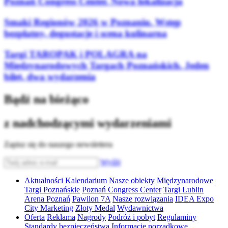
Poznań Congress Center. Nowa lokalizacja
Smaki Regionów 2026 w Poznaniu. Wstęp
bezpłatny, degustacje i scena kulinarna
Targi TAROPAK i POLAGRA na
Międzynarodowych Targach Poznańskich. Jeden
bilet, dwa wydarzenia
Bądź na bieżąco
z nadchodzącymi wydarzeniami
Zapisz się do naszego newslettera
Wyślij
Aktualności
Kalendarium
Nasze obiekty
Międzynarodowe
Targi Poznańskie
Poznań Congress Center
Targi Lublin
Arena Poznań
Pawilon 7A
Nasze rozwiązania
IDEA Expo
City Marketing
Złoty Medal
Wydawnictwa
Oferta
Reklama
Nagrody
Podróż i pobyt
Regulaminy
Standardy bezpieczeństwa
Informacje porządkowe