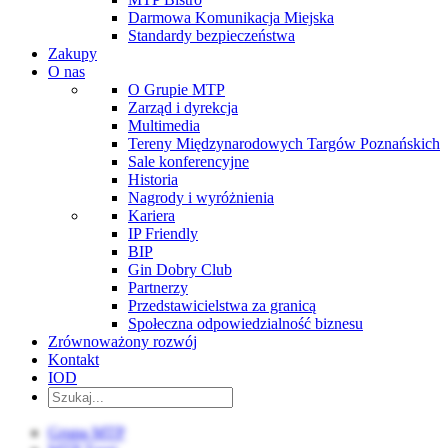
Darmowa Komunikacja Miejska
Standardy bezpieczeństwa
Zakupy
O nas
O Grupie MTP
Zarząd i dyrekcja
Multimedia
Tereny Międzynarodowych Targów Poznańskich
Sale konferencyjne
Historia
Nagrody i wyróżnienia
Kariera
IP Friendly
BIP
Gin Dobry Club
Partnerzy
Przedstawicielstwa za granicą
Społeczna odpowiedzialność biznesu
Zrównoważony rozwój
Kontakt
IOD
Grupa MTP