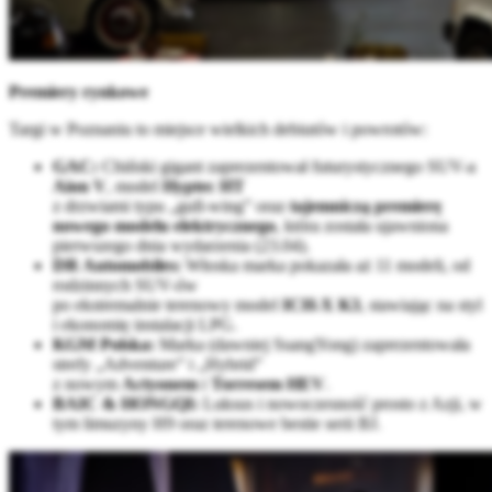
Premiery rynkowe
Targi w Poznaniu to miejsce wielkich debiutów i powrotów:
GAC:
Chiński gigant zaprezentował futurystycznego SUV-a
Aion V
, model
Hyptec HT
z drzwiami typu „gull-wing” oraz
tajemniczą premierę
nowego modelu elektrycznego
, która została ujawniona
pierwszego dnia wydarzenia (23.04).
DR Automobiles:
Włoska marka pokazała aż 11 modeli, od
rodzinnych SUV-ów
po ekstremalnie terenowy model
ICH-X K3
, stawiając na styl
i ekonomię instalacji LPG.
KGM Polska:
Marka (dawniej SsangYong) zaprezentowała
strefy „Adventure” i „Hybrid”
z nowym
Actyonem
i
Torresem HEV
.
BAIC & HONGQI:
Luksus i nowoczesność prosto z Azji, w
tym limuzyny H9 oraz terenowe bestie serii BJ.