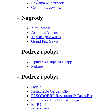
Reklama w internecie
Centrum wysyłkowe
Nagrody
Złoty Medal
Acanthus Aureus
TopDesign Awards
Grand Prix Sawo
Podróż i pobyt
Aplikacja Grupa MTP app
Parking
Podróż i pobyt
Hotele
Restauracje Garden City
PASODOBRE Restaurant & Tapas Bar
Port Sołacz Hotel i Restauracja
MTP Cafe
MTP Bistro