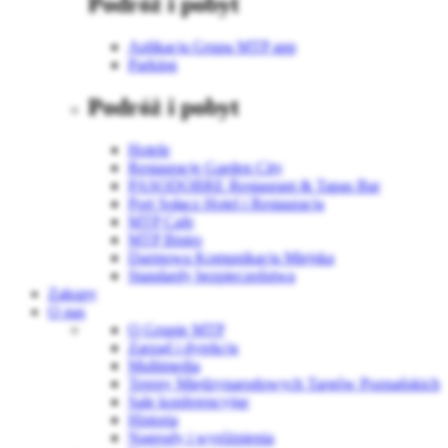
Podróż i pobyt
Aplikacja Grupa MTP app
Parking
Podróż i pobyt
Hotele
Restauracje Garden City
PASODOBRE Restaurant & Tapas Bar
Port Sołacz Hotel i Restauracja
MTP Cafe
MTP Bistro
Darmowa Komunikacja Miejska
Standardy bezpieczeństwa
Zakupy
O nas
O Grupie MTP
Zarząd i dyrekcja
Multimedia
Tereny Międzynarodowych Targów Poznańskich
Sale konferencyjne
Historia
Nagrody i wyróżnienia