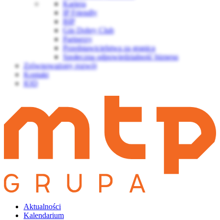
Kariera
IP Friendly
BIP
Gin Dobry Club
Partnerzy
Przedstawicielstwa za granicą
Społeczna odpowiedzialność biznesu
Zrównoważony rozwój
Kontakt
IOD
Aktualności
Kalendarium