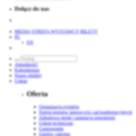
Dołącz do nas
MEDIA
STREFA WYSTAWCY
BILETY
PL
EN
Aktualności
Kalendarium
Nasze obiekty
Usługi
Oferta
Organizacja eventów
Najem terenów targowych i sal konferencyjnych
Zabudowa stoisk i aranżacja przestrzeni
Usługi techniczne
Gastronomia
Zamów catering