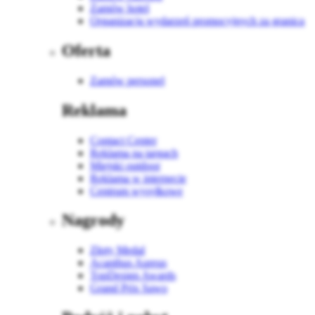
Zamów hotel
Organizacja wydarzeń promocyjnych za granicą
Oferta
Zamów personel
Reklama
Contact Center
Reklama na targach
Miejski outdoor
Reklama w internecie
Centrum wysyłkowe
Nagrody
Złoty Medal
Acanthus Aureus
TopDesign Awards
Grand Prix Sawo