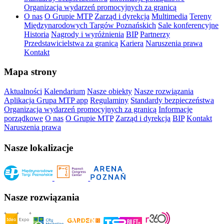
Organizacja wydarzeń promocyjnych za granicą
O nas
O Grupie MTP
Zarząd i dyrekcja
Multimedia
Tereny
Międzynarodowych Targów Poznańskich
Sale konferencyjne
Historia
Nagrody i wyróżnienia
BIP
Partnerzy
Przedstawicielstwa za granicą
Kariera
Naruszenia prawa
Kontakt
Mapa strony
Aktualności
Kalendarium
Nasze obiekty
Nasze rozwiązania
Aplikacja Grupa MTP app
Regulaminy
Standardy bezpieczeństwa
Organizacja wydarzeń promocyjnych za granicą
Informacje
porządkowe
O nas
O Grupie MTP
Zarząd i dyrekcja
BIP
Kontakt
Naruszenia prawa
Nasze lokalizacje
Nasze rozwiązania