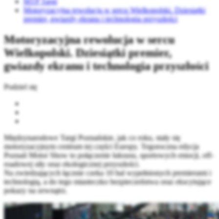
MTP Targi
Motoryzacyjna rewolucja w sercu Wielkopolski. Dziesiątki
premier, gwiazdy ekranu i technologia przyszłości
Motoryzacyjna rewolucja w sercu
Wielkopolski. Dziesiątki premier,
gwiazdy ekranu i technologia przyszłości
Podziel się
Międzynarodowe Targi Poznańskie, jak co roku, stały się
motoryzacyjnym centrum tej części Europy. Tegoroczna edycja
Poznań Motor Show to połączenie luksusu, sportowych emocji, off-
roadowej siły oraz ekologicznej przyszłości.
Na zwiedzających łącznie czeka 10 hal wypełnionych premierami i
technologią, a do tego miasteczko bezpieczeństwa oraz ekscytujące
pokazy na zewnątrz.