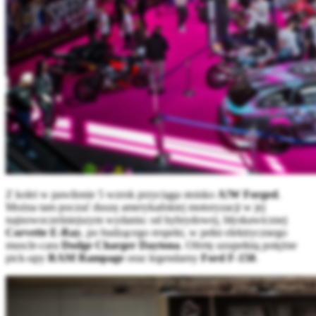
Z kolei w pawilonie 5 wzrok przyciąga stoisko
A!W Forged
.
Można tam poczuć duszę amerykańskiej motoryzacji w jej
najnowocześniejszym wydaniu: od hybrydowej, błyskawicznej
Corvette E-Ray
, po budzącego respekt, w pełni elektrycznego
muscle-cara
Dodge Charger Daytona
. Ofertę uzupełnią potężne
pick-upy
RAM Rampage
oraz legendarny
Ford F-150
.