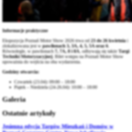
Informacje praktyczne
Ekspozycja Poznań Motor Show 2026 trwa od
23 do 26 kwietnia
i
zlokalizowana jest w
pawilonach 3, 3A, 4, 5, 5A oraz 6
.
Równolegle, w pawilonach
7, 7A, 8 i 8A
, odbywają się także
Targi
Techniki Motoryzacyjnej
. Bilet wstępu na Poznań Motor Show
upoważnia do wejścia na oba wydarzenia.
Godziny otwarcia:
Czwartek (23.04): 09:00 – 18:00
Piątek – Niedziela (24-26.04): 10:00 – 18:00
Galeria
Ostatnie artykuły
Jesienna edycja Targów Mieszkań i Domów w