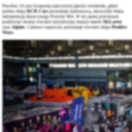
Pawilon 3A jest świątynią najwyższej jakości rzemiosła, gdzie
polska ekipa
RCR Cars
prezentuje karbonową, niezwykle lekką
interpretację klasycznego Porsche 964. W tej samej przestrzeni
podziwiać można również inżynieryjny kunszt marek
McLaren
oraz
Alpine
. Ciekawe supercary prezentuje również ekipa
Positive
Ways
.