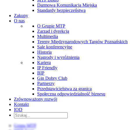
Darmowa Komunikacja Miejska
Standardy bezpieczeństwa
Zakupy
O nas
O Grupie MTP
Zarząd i dyrekcja
Multimedia
Tereny Międzynarodowych Targów Poznańskich
Sale konferencyjne
Historia
Nagrody i wyróżnienia
Kariera
IP Friendly
BIP
Gin Dobry Club
Partnerzy
Przedstawicielstwa za granicą
Społeczna odpowiedzialność biznesu
Zrównoważony rozwój
Kontakt
IOD
Grupa MTP