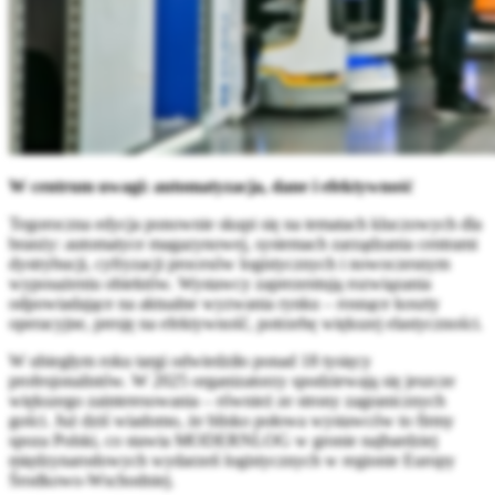
W centrum uwagi: automatyzacja, dane i efektywność
Tegoroczna edycja ponownie skupi się na tematach kluczowych dla
branży: automatyce magazynowej, systemach zarządzania centrami
dystrybucji, cyfryzacji procesów logistycznych i nowoczesnym
wyposażeniu obiektów. Wystawcy zaprezentują rozwiązania
odpowiadające na aktualne wyzwania rynku – rosnące koszty
operacyjne, presję na efektywność, potrzebę większej elastyczności.
W ubiegłym roku targi odwiedziło ponad 18 tysięcy
profesjonalistów. W 2025 organizatorzy spodziewają się jeszcze
większego zainteresowania – również ze strony zagranicznych
gości. Już dziś wiadomo, że blisko połowa wystawców to firmy
spoza Polski, co stawia MODERNLOG w gronie najbardziej
międzynarodowych wydarzeń logistycznych w regionie Europy
Środkowo-Wschodniej.