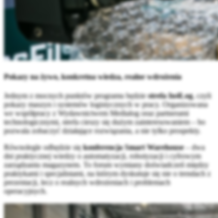
Pok
azy na żywo, konkretna wiedza, realne wdrożenia
Jednym z mocnych punktów programu będzie
strefa In4Log
, czyli
pokazy maszyn i systemów logistycznych w pracy. Organizowana
we współpracy z Wydawnictwem Medialog oraz partnerami
technologicznymi, strefa cieszy się dużym zainteresowaniem – bo
pozwala zobaczyć działające rozwiązania, a nie tylko prospekty.
Równolegle odbędzie się
konferencja Smart Warehouse
– dwa
dni praktycznej wiedzy o automatyzacji, robotyzacji i cyfrowym
zarządzaniu magazynem. To forum wymiany doświadczeń między
praktykami i specjalistami, na którym dyskutuje się nie o trendach z
prezentacji, lecz o realnych wdrożeniach i problemach
operacyjnych.