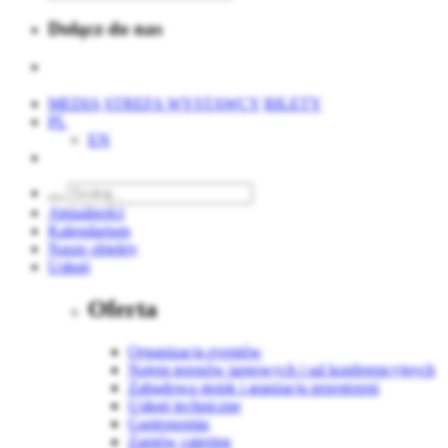
Dołącz do nas
MEDIA
STREFA WYSTAWCY
BILETY
PL
EN
Aktualności
Kalendarium
Nasze obiekty
Usługi
Oferta
Organizacja eventów
Najem terenów targowych i sal konferencyjnych
Zabudowa stoisk i aranżacja przestrzeni
Usługi techniczne
Gastronomia
Zamów catering