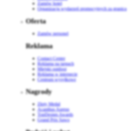
Zamów hotel
Organizacja wydarzeń promocyjnych za granicą
Oferta
Zamów personel
Reklama
Contact Center
Reklama na targach
Miejski outdoor
Reklama w internecie
Centrum wysyłkowe
Nagrody
Złoty Medal
Acanthus Aureus
TopDesign Awards
Grand Prix Sawo