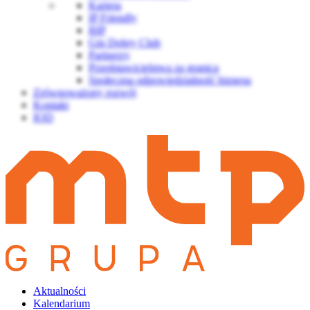
Kariera
IP Friendly
BIP
Gin Dobry Club
Partnerzy
Przedstawicielstwa za granicą
Społeczna odpowiedzialność biznesu
Zrównoważony rozwój
Kontakt
IOD
Aktualności
Kalendarium