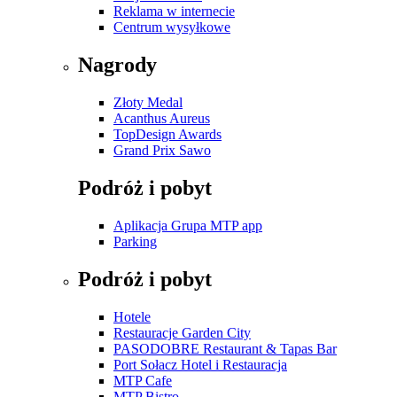
Reklama w internecie
Centrum wysyłkowe
Nagrody
Złoty Medal
Acanthus Aureus
TopDesign Awards
Grand Prix Sawo
Podróż i pobyt
Aplikacja Grupa MTP app
Parking
Podróż i pobyt
Hotele
Restauracje Garden City
PASODOBRE Restaurant & Tapas Bar
Port Sołacz Hotel i Restauracja
MTP Cafe
MTP Bistro