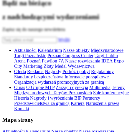
Bądź na bieżąco
z nadchodzącymi wydarzeniami
Zapisz się do naszego newslettera
Wyślij
Aktualności
Kalendarium
Nasze obiekty
Międzynarodowe
Targi Poznańskie
Poznań Congress Center
Targi Lublin
Arena Poznań
Pawilon 7A
Nasze rozwiązania
IDEA Expo
City Marketing
Złoty Medal
Wydawnictwa
Oferta
Reklama
Nagrody
Podróż i pobyt
Regulaminy
Standardy bezpieczeństwa
Informacje porządkowe
Organizacja wydarzeń promocyjnych za granicą
O nas
O Grupie MTP
Zarząd i dyrekcja
Multimedia
Tereny
Międzynarodowych Targów Poznańskich
Sale konferencyjne
Historia
Nagrody i wyróżnienia
BIP
Partnerzy
Przedstawicielstwa za granicą
Kariera
Naruszenia prawa
Kontakt
Mapa strony
Aktualności
Kalendarium
Nasze obiekty
Nasze rozwiązania