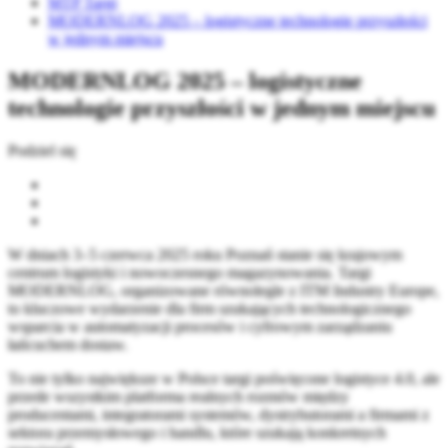
MTP Targi
MODERNLOG 2025 – logistyczne technologie przyszłości
w jednym miejscu
MODERNLOG 2025 – logistyczne
technologie przyszłości w jednym miejscu
Podziel się
W dniach 3–5 czerwca 2025 roku Poznań stanie się krajowym
centrum logistyki i nowoczesnego magazynowania. Targi
MODERNLOG, organizowane równolegle z ITM Industry Europe,
to kluczowe wydarzenie dla firm szukających technologicznego
wsparcia w automatyzacji procesów i cyfrowym zarządzaniu
łańcuchem dostaw.
To nie tylko największe w Polsce targi poświęcone logistyce 4.0, ale
przede wszystkim platforma realnych rozmów między
producentami, integratorami systemów, dystrybutorami a firmami z
sektora przemysłowego i handlu, które szukają konkretnych