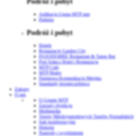
Podróż i pobyt
Aplikacja Grupa MTP app
Parking
Podróż i pobyt
Hotele
Restauracje Garden City
PASODOBRE Restaurant & Tapas Bar
Port Sołacz Hotel i Restauracja
MTP Cafe
MTP Bistro
Darmowa Komunikacja Miejska
Standardy bezpieczeństwa
Zakupy
O nas
O Grupie MTP
Zarząd i dyrekcja
Multimedia
Tereny Międzynarodowych Targów Poznańskich
Sale konferencyjne
Historia
Nagrody i wyróżnienia