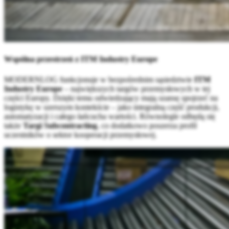
Wspólna przestrzeń z ITM Industry Europe
MODERNLOG funkcjonuje w bezpośrednim sąsiedztwie
ITM
Industry Europe
– największych targów przemysłowych w tej
części Europy. Dzięki temu odwiedzający mają szansę spojrzeć na
logistykę w szerszym kontekście – jako integralną część produkcji,
automatyzacji i całego łańcucha wartości. Równolegle odbędą się
także
Targi Subcontracting
, co dodatkowo poszerza profil
uczestników o sektor kooperacji przemysłowej.