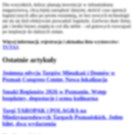
Dla wszystkich, którzy planują inwestycje w infrastrukturę
magazynową, chcą lepiej zarządzać danymi, skrócić czas operacji
logistycznych albo po prostu rozumieją, że bez nowych technologii
nie da się dziś efektywnie prowadzić logistyki. Zarówno duże firmy,
jak i średni biznes znajdą tu coś dla siebie – od gotowych rozwiązań
po inspiracje do dalszych zmian.
Więcej informacji, rejestracja i aktualna lista wystawców:
TUTAJ
.
Ostatnie artykuły
Jesienna edycja Targów Mieszkań i Domów w
Poznań Congress Center. Nowa lokalizacja
Smaki Regionów 2026 w Poznaniu. Wstęp
bezpłatny, degustacje i scena kulinarna
Targi TAROPAK i POLAGRA na
Międzynarodowych Targach Poznańskich. Jeden
bilet, dwa wydarzenia