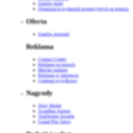
Zamów hotel
Organizacja wydarzeń promocyjnych za granicą
Oferta
Zamów personel
Reklama
Contact Center
Reklama na targach
Miejski outdoor
Reklama w internecie
Centrum wysyłkowe
Nagrody
Złoty Medal
Acanthus Aureus
TopDesign Awards
Grand Prix Sawo