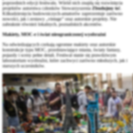
poprzednich edycji festiwalu. Wśród nich znajdą się rozwinięcia
projektów autorstwa członków Stowarzyszenia
Zbudujmy to!
.
Kilkudziesięciu budowniczych-amatorów zaprezentuje zarówno
nowości, jak i zestawy „vintage” oraz autorskie projekty. Nie
zabraknie również lokalnych, poznańskich akcentów.
Makiety, MOC-e i świat nieograniczonej wyobraźni
Na odwiedzających czekają ogromne makiety oraz autorskie
konstrukcje typu MOC, przedstawiające miasta, światy fantasy,
pojazdy i sceny pełne detali. Festiwal stanie się prawdziwym
laboratorium wyobraźni, które zachwyci zarówno młodszych, jak i
starszych uczestników.