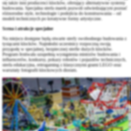
się także inni producenci klocków, oferujący alternatywne systemy
budowania. Specjalna strefa marek pozwoli odwiedzającym poznać
różnorodne style, technologie i podejścia do konstruowania – od
modeli technicznych po kreatywne formy artystyczne.
Scena i atrakcje specjalne
Na miejscu dostępne będą otwarte strefy swobodnego budowania z
tysiącami klocków. Najmłodsi uczestnicy rozpoczną swoją
przygodę w specjalnej, bezpiecznej strefie dużych klocków.
Program festiwalu uzupełnią wystąpienia mistrzów budowania i
influencerów, konkursy, pokazy robotów i pojazdów technicznych,
strefa edukacyjna, retrogaming z klasycznymi grami LEGO oraz
warsztaty fotografii klockowych dioram.