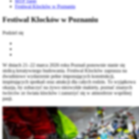
MTP Targi
Festiwal Klocków w Poznaniu
Festiwal Klocków w Poznaniu
Podziel się
W dniach 21–22 marca 2026 roku Poznań ponownie stanie się
stolicą kreatywnego budowania. Festiwal Klocków zaprasza na
dwudniowe wydarzenie pełne imponujących konstrukcji,
inspirujących spotkań oraz atrakcji dla całych rodzin. To wyjątkowa
okazja, by zobaczyć na żywo niezwykłe makiety, poznać znanych
twórców ze świata klocków i zanurzyć się w atmosferze wspólnej
pasji.