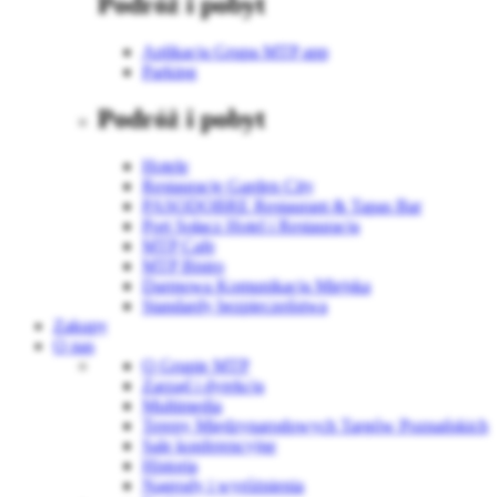
Podróż i pobyt
Aplikacja Grupa MTP app
Parking
Podróż i pobyt
Hotele
Restauracje Garden City
PASODOBRE Restaurant & Tapas Bar
Port Sołacz Hotel i Restauracja
MTP Cafe
MTP Bistro
Darmowa Komunikacja Miejska
Standardy bezpieczeństwa
Zakupy
O nas
O Grupie MTP
Zarząd i dyrekcja
Multimedia
Tereny Międzynarodowych Targów Poznańskich
Sale konferencyjne
Historia
Nagrody i wyróżnienia