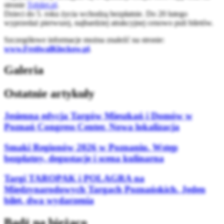
stronie
Tobilet.pl
.
Dzieci do 5. roku życia wchodzą bezpłatnie. Do 20 lutego
wyprzedaż pierwszej, najbardziej atrakcyjnej cenowo puli biletów.
Szczegółowe informacje można znaleźć na stronie:
www.FestiwalKlockow.pl
.
Galeria
Ostatnie artykuły
Jesienna edycja Targów Mieszkań i Domów w
Poznań Congress Center. Nowa lokalizacja
Smaki Regionów 2026 w Poznaniu. Wstęp
bezpłatny, degustacje i scena kulinarna
Targi TAROPAK i POLAGRA na
Międzynarodowych Targach Poznańskich. Jeden
bilet, dwa wydarzenia
Bądź na bieżąco