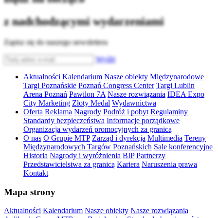
z nadchodzącymi wydarzeniami
Zapisz się do naszego newslettera
Wyślij
Aktualności
Kalendarium
Nasze obiekty
Międzynarodowe
Targi Poznańskie
Poznań Congress Center
Targi Lublin
Arena Poznań
Pawilon 7A
Nasze rozwiązania
IDEA Expo
City Marketing
Złoty Medal
Wydawnictwa
Oferta
Reklama
Nagrody
Podróż i pobyt
Regulaminy
Standardy bezpieczeństwa
Informacje porządkowe
Organizacja wydarzeń promocyjnych za granicą
O nas
O Grupie MTP
Zarząd i dyrekcja
Multimedia
Tereny
Międzynarodowych Targów Poznańskich
Sale konferencyjne
Historia
Nagrody i wyróżnienia
BIP
Partnerzy
Przedstawicielstwa za granicą
Kariera
Naruszenia prawa
Kontakt
Mapa strony
Aktualności
Kalendarium
Nasze obiekty
Nasze rozwiązania