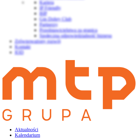
Kariera
IP Friendly
BIP
Gin Dobry Club
Partnerzy
Przedstawicielstwa za granicą
Społeczna odpowiedzialność biznesu
Zrównoważony rozwój
Kontakt
IOD
Aktualności
Kalendarium