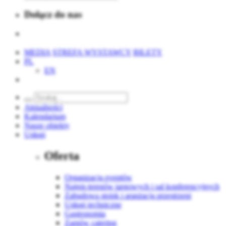
Dołącz do nas
MEDIA
STREFA WYSTAWCY
BILETY
PL
EN
Aktualności
Kalendarium
Nasze obiekty
Usługi
Oferta
Organizacja eventów
Najem terenów targowych i sal konferencyjnych
Zabudowa stoisk i aranżacja przestrzeni
Usługi techniczne
Gastronomia
Zamów catering