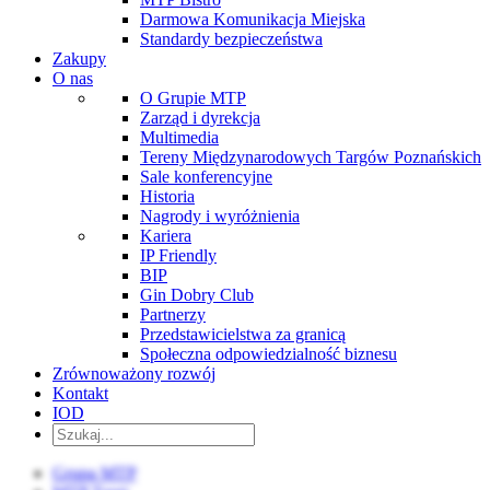
Darmowa Komunikacja Miejska
Standardy bezpieczeństwa
Zakupy
O nas
O Grupie MTP
Zarząd i dyrekcja
Multimedia
Tereny Międzynarodowych Targów Poznańskich
Sale konferencyjne
Historia
Nagrody i wyróżnienia
Kariera
IP Friendly
BIP
Gin Dobry Club
Partnerzy
Przedstawicielstwa za granicą
Społeczna odpowiedzialność biznesu
Zrównoważony rozwój
Kontakt
IOD
Grupa MTP