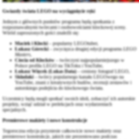
Gwiazdy świata LEGO na wyciągnięcie ręki
Jednym z głównych punktów programu będą spotkania z
rozpoznawalnymi twórcami i osobowościami klockowej sceny.
Wśród zaproszonych gości znaleźli się:
Maciek i Klocki
– popularny LEGOtuber,
Łukasz Górecki
– zwycięzca drugiej edycji programu
LEGO
Masters
,
Ciocia od Klocków
– twórczyni najpopularniejszego w
Polsce profilu LEGO na TikToku i YouTube,
Łukasz Więcek (Lukas Data)
– ceniony fotograf LEGO,
Składaki
– twórcy popularnego kanału LEGOwego na
YouTube, znani z kreatywnych budów, recenzji zestawów i
autorskiego podejścia do klockowego świata.
Uczestnicy będą mogli spotkać swoich idoli, zobaczyć ich autorskie
projekty, wziąć udział w prelekcjach oraz wydarzeniach
specjalnych.
Premierowe makiety i nowe konstrukcje
Tegoroczna edycja przyniesie całkowicie nowe makiety oraz
premierowe konstrukcje, jakich nie prezentowano podczas