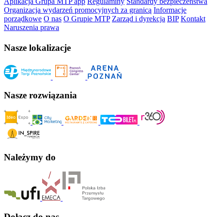
Aplikacja Grupa MTP app
Regulaminy
Standardy bezpieczeństwa
Organizacja wydarzeń promocyjnych za granicą
Informacje
porządkowe
O nas
O Grupie MTP
Zarząd i dyrekcja
BIP
Kontakt
Naruszenia prawa
Nasze lokalizacje
Nasze rozwiązania
Należymy do
Dołącz do nas