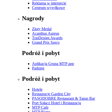
Reklama w internecie
Centrum wysyłkowe
Nagrody
Złoty Medal
Acanthus Aureus
TopDesign Awards
Grand Prix Sawo
Podróż i pobyt
Aplikacja Grupa MTP app
Parking
Podróż i pobyt
Hotele
Restauracje Garden City
PASODOBRE Restaurant & Tapas Bar
Port Sołacz Hotel i Restauracja
MTP Cafe
MTP Bistro