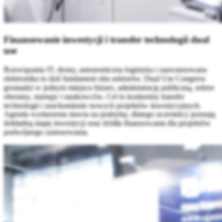
Finansowanie inwestycji i transfer technologii dual
use
Rozwiązania IT, drony, autonomiczna logistyka i zaawansowana
elektronika to dziś fundament obu sektorów. Dual Use Congress
gromadzi w jednym miejscu biznes, administrację publiczną, sektor
obronny, startupy i naukowców. Cel to konkretny transfer
technologii i uruchomienie nowych projektów inwestycyjnych.
Agenda wydarzenia stawia na praktykę, dlatego uczestnicy poznają
dokładną mapę inwestycji oraz źródła finansowania dla projektów
podwójnego zastosowania.