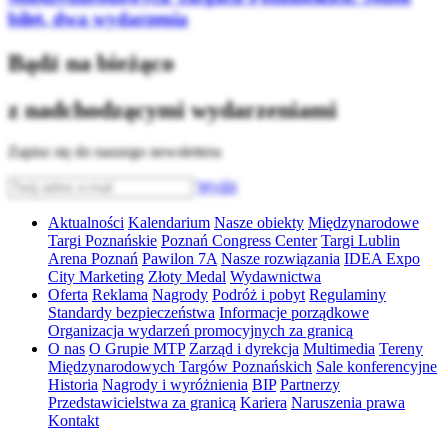
bilet, dwa wydarzenia
Bądź na bieżąco
z nadchodzącymi wydarzeniami
Zapisz się do naszego newslettera
Wyślij
Aktualności
Kalendarium
Nasze obiekty
Międzynarodowe
Targi Poznańskie
Poznań Congress Center
Targi Lublin
Arena Poznań
Pawilon 7A
Nasze rozwiązania
IDEA Expo
City Marketing
Złoty Medal
Wydawnictwa
Oferta
Reklama
Nagrody
Podróż i pobyt
Regulaminy
Standardy bezpieczeństwa
Informacje porządkowe
Organizacja wydarzeń promocyjnych za granicą
O nas
O Grupie MTP
Zarząd i dyrekcja
Multimedia
Tereny
Międzynarodowych Targów Poznańskich
Sale konferencyjne
Historia
Nagrody i wyróżnienia
BIP
Partnerzy
Przedstawicielstwa za granicą
Kariera
Naruszenia prawa
Kontakt