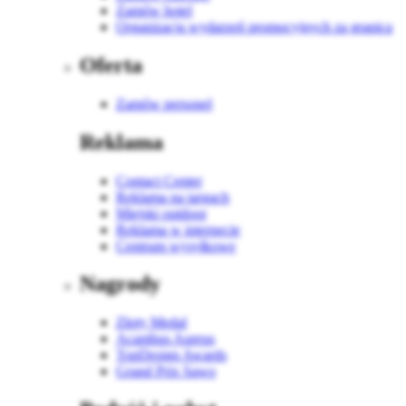
Zamów hotel
Organizacja wydarzeń promocyjnych za granicą
Oferta
Zamów personel
Reklama
Contact Center
Reklama na targach
Miejski outdoor
Reklama w internecie
Centrum wysyłkowe
Nagrody
Złoty Medal
Acanthus Aureus
TopDesign Awards
Grand Prix Sawo