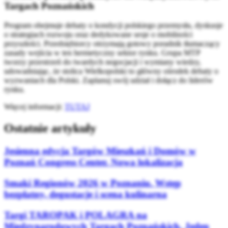
Targach Poznańskich
Program obejmuje debaty o kondycji polskiego przemysłu, dyskusje
o strategiach rozwoju oraz dedykowane sesje o mobilności
przyszłości. Przedsiębiorcy otrzymają gotowy poradnik tłumaczący
zasady wejścia w ten hermetyczny sektor rynku. Grupa MTP
tworzy przestrzeń do twardych negocjacji i wymiany wiedzy,
udowadniając, że stolica Wielkopolski to główny ośrodek debaty o
wyzwaniach dla Polski. Zaplanuj swój udział i dołącz do liderów
rynku.
Więcej informacji:
TUTAJ
Ostatnie artykuły
Jesienna edycja Targów Mieszkań i Domów w
Poznań Congress Center. Nowa lokalizacja
Smaki Regionów 2026 w Poznaniu. Wstęp
bezpłatny, degustacje i scena kulinarna
Targi TAROPAK i POLAGRA na
Międzynarodowych Targach Poznańskich. Jeden