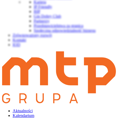
Kariera
IP Friendly
BIP
Gin Dobry Club
Partnerzy
Przedstawicielstwa za granicą
Społeczna odpowiedzialność biznesu
Zrównoważony rozwój
Kontakt
IOD
Aktualności
Kalendarium