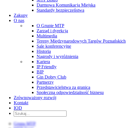
Darmowa Komunikacja Miejska
Standardy bezpieczeństwa
Zakupy
O nas
O Grupie MTP
Zarząd i dyrekcja
Multimedia
Tereny Międzynarodowych Targów Poznańskich
Sale konferencyjne
Historia
Nagrody i wyróżnienia
Kariera
IP Friendly
BIP
Gin Dobry Club
Partnerzy
Przedstawicielstwa za granicą
Społeczna odpowiedzialność biznesu
Zrównoważony rozwój
Kontakt
IOD
Grupa MTP