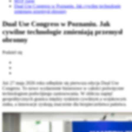
MTP Targi
Dual Use Congress w Poznaniu. Jak cywilne technologie
zmieniają przemysł obronny
Dual Use Congress w Poznaniu. Jak
cywilne technologie zmieniają przemysł
obronny
Podziel się
Już 27 maja 2026 roku odbędzie się pierwsza edycja Dual Use
Congress. To nowe wydarzenie biznesowe w całości poświęcone
technologiom podwójnego zastosowania. W obliczu napięć
geopolitycznych granica między rynkiem cywilnym a wojskowym
znika, a innowacje zyskują znaczenie dla bezpieczeństwa państwa.