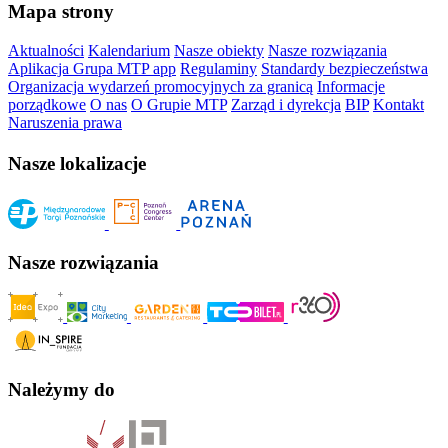
Mapa strony
Aktualności
Kalendarium
Nasze obiekty
Nasze rozwiązania
Aplikacja Grupa MTP app
Regulaminy
Standardy bezpieczeństwa
Organizacja wydarzeń promocyjnych za granicą
Informacje
porządkowe
O nas
O Grupie MTP
Zarząd i dyrekcja
BIP
Kontakt
Naruszenia prawa
Nasze lokalizacje
Nasze rozwiązania
Należymy do