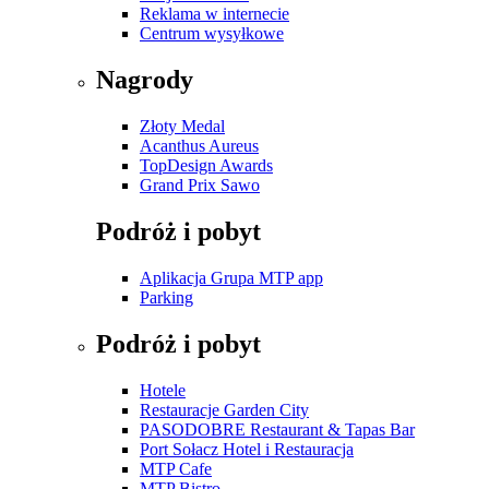
Reklama w internecie
Centrum wysyłkowe
Nagrody
Złoty Medal
Acanthus Aureus
TopDesign Awards
Grand Prix Sawo
Podróż i pobyt
Aplikacja Grupa MTP app
Parking
Podróż i pobyt
Hotele
Restauracje Garden City
PASODOBRE Restaurant & Tapas Bar
Port Sołacz Hotel i Restauracja
MTP Cafe
MTP Bistro