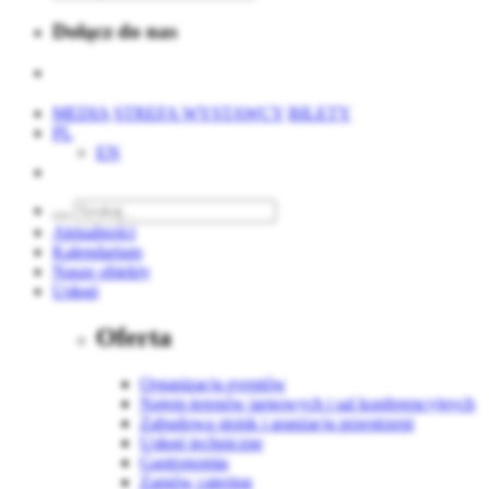
Dołącz do nas
MEDIA
STREFA WYSTAWCY
BILETY
PL
EN
Aktualności
Kalendarium
Nasze obiekty
Usługi
Oferta
Organizacja eventów
Najem terenów targowych i sal konferencyjnych
Zabudowa stoisk i aranżacja przestrzeni
Usługi techniczne
Gastronomia
Zamów catering