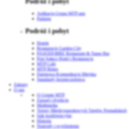
Podróż i pobyt
Aplikacja Grupa MTP app
Parking
Podróż i pobyt
Hotele
Restauracje Garden City
PASODOBRE Restaurant & Tapas Bar
Port Sołacz Hotel i Restauracja
MTP Cafe
MTP Bistro
Darmowa Komunikacja Miejska
Standardy bezpieczeństwa
Zakupy
O nas
O Grupie MTP
Zarząd i dyrekcja
Multimedia
Tereny Międzynarodowych Targów Poznańskich
Sale konferencyjne
Historia
Nagrody i wyróżnienia