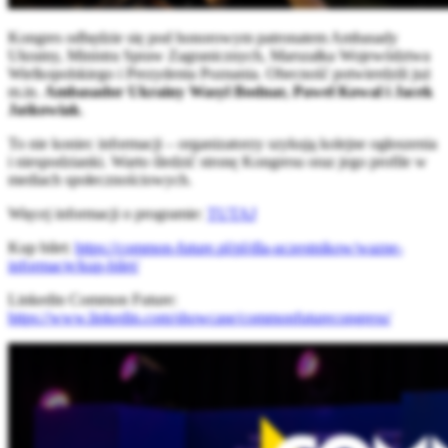
Kongres odbędzie się pod honorowym patronatem Ambasady
Ukrainy, Ministra Spraw Zagranicznych, Marszałka Województwa
Wielkopolskiego i Prezydenta Poznania. Obecność potwierdzili już
m.in.
Ambasador Ukrainy Wasyl Bodnar, Paweł Kowal i Jacek
Jaśkowiak
.
To nie koniec informacji – organizatorzy szykują kolejne ogłoszenia
i niespodzianki. Warto śledzić stronę Kongresu oraz jego profile w
mediach społecznościowych.
Więcej informacji o programie:
TUTAJ
Kup bilet:
https://common-future.pl/pl/dla-uczestnikow/wazne-
informacje/kup-bilet/
Linkedin Common Future:
https://www.linkedin.com/showcase/commonfuturecongress/