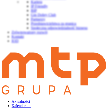
Kariera
IP Friendly
BIP
Gin Dobry Club
Partnerzy
Przedstawicielstwa za granicą
Społeczna odpowiedzialność biznesu
Zrównoważony rozwój
Kontakt
IOD
Aktualności
Kalendarium