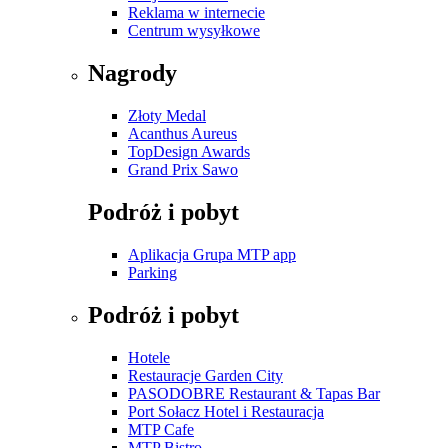
Reklama w internecie
Centrum wysyłkowe
Nagrody
Złoty Medal
Acanthus Aureus
TopDesign Awards
Grand Prix Sawo
Podróż i pobyt
Aplikacja Grupa MTP app
Parking
Podróż i pobyt
Hotele
Restauracje Garden City
PASODOBRE Restaurant & Tapas Bar
Port Sołacz Hotel i Restauracja
MTP Cafe
MTP Bistro