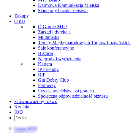
Darmowa Komunikacja Miejska
Standardy bezpieczeństwa
Zakupy
O nas
O Grupie MTP
Zarząd i dyrekcja
Multimedia
Tereny Międzynarodowych Targów Poznańskich
Sale konferencyjne
Historia
Nagrody i wyróżnienia
Kariera
IP Friendly
BIP
Gin Dobry Club
Partnerzy
Przedstawicielstwa za granicą
Społeczna odpowiedzialność biznesu
Zrównoważony rozwój
Kontakt
IOD
Grupa MTP