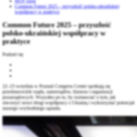
MTP Targi
Common Future 2025 – przyszłość polsko-ukraińskiej
współpracy w praktyce
Common Future 2025 – przyszłość
polsko-ukraińskiej współpracy w
praktyce
Podziel się
22–23 września w Poznań Congress Center spotkają się
przedstawiciele rządu, samorządów, biznesu i organizacji
pozarządowych. Wszystko po to, by rozmawiać o tym, jak
otworzyć nowe drogi współpracy z Ukrainą i wykorzystać potencjał
naszego wschodniego sąsiada.