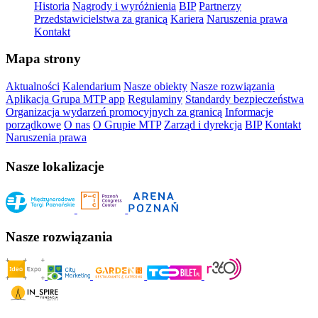
Historia
Nagrody i wyróżnienia
BIP
Partnerzy
Przedstawicielstwa za granicą
Kariera
Naruszenia prawa
Kontakt
Mapa strony
Aktualności
Kalendarium
Nasze obiekty
Nasze rozwiązania
Aplikacja Grupa MTP app
Regulaminy
Standardy bezpieczeństwa
Organizacja wydarzeń promocyjnych za granicą
Informacje
porządkowe
O nas
O Grupie MTP
Zarząd i dyrekcja
BIP
Kontakt
Naruszenia prawa
Nasze lokalizacje
Nasze rozwiązania