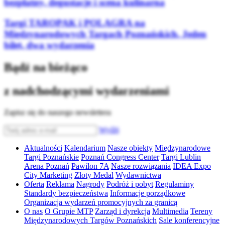
bezpłatny, degustacje i scena kulinarna
Targi TAROPAK i POLAGRA na
Międzynarodowych Targach Poznańskich. Jeden
bilet, dwa wydarzenia
Bądź na bieżąco
z nadchodzącymi wydarzeniami
Zapisz się do naszego newslettera
Wyślij
Aktualności
Kalendarium
Nasze obiekty
Międzynarodowe
Targi Poznańskie
Poznań Congress Center
Targi Lublin
Arena Poznań
Pawilon 7A
Nasze rozwiązania
IDEA Expo
City Marketing
Złoty Medal
Wydawnictwa
Oferta
Reklama
Nagrody
Podróż i pobyt
Regulaminy
Standardy bezpieczeństwa
Informacje porządkowe
Organizacja wydarzeń promocyjnych za granicą
O nas
O Grupie MTP
Zarząd i dyrekcja
Multimedia
Tereny
Międzynarodowych Targów Poznańskich
Sale konferencyjne