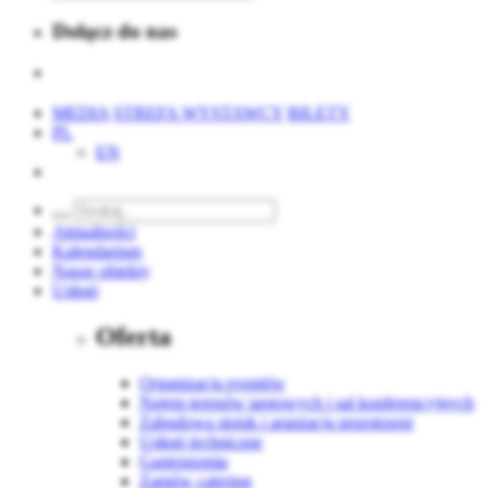
Dołącz do nas
MEDIA
STREFA WYSTAWCY
BILETY
PL
EN
Aktualności
Kalendarium
Nasze obiekty
Usługi
Oferta
Organizacja eventów
Najem terenów targowych i sal konferencyjnych
Zabudowa stoisk i aranżacja przestrzeni
Usługi techniczne
Gastronomia
Zamów catering