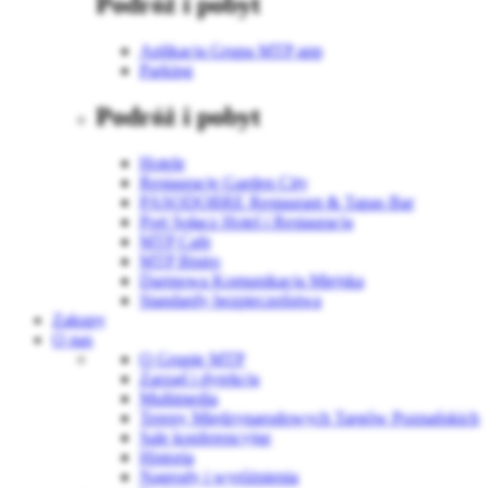
Podróż i pobyt
Aplikacja Grupa MTP app
Parking
Podróż i pobyt
Hotele
Restauracje Garden City
PASODOBRE Restaurant & Tapas Bar
Port Sołacz Hotel i Restauracja
MTP Cafe
MTP Bistro
Darmowa Komunikacja Miejska
Standardy bezpieczeństwa
Zakupy
O nas
O Grupie MTP
Zarząd i dyrekcja
Multimedia
Tereny Międzynarodowych Targów Poznańskich
Sale konferencyjne
Historia
Nagrody i wyróżnienia