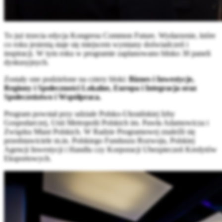
To już trzecia edycja Kongresu Common Future. Wydarzenie, które
co roku jesienią staje się miejscem wymiany doświadczeń i
inspiracji. W tym roku w programie zaplanowano blisko 30 paneli
dyskusyjnych.
Zostały one podzielone na cztery bloki:
Biznes i Inwestycje,
Regiony i Społeczności Lokalne, Europa i Integracja oraz
Społeczeństwo i Współpraca.
Program powstał przy udziale Polsko-Ukraińskiej Izby
Gospodarczej, Unii Metropolii Polskich im. Pawła Adamowicza i
Związku Miast Polskich. W Radzie Programowej znaleźli się
przedstawiciele m.in. Polskiego Funduszu Rozwoju, Polskiej
Agencji Inwestycji i Handlu czy Korporacji Ubezpieczeń Kredytów
Eksportowych.