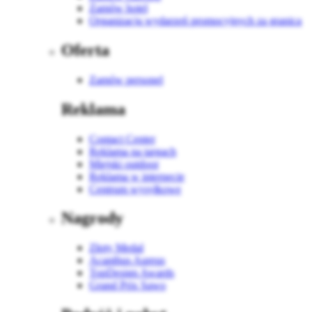
Zamów hotel
Organizacja wydarzeń promocyjnych za granicą
Oferta
Zamów personel
Reklama
Contact Center
Reklama na targach
Miejski outdoor
Reklama w internecie
Centrum wysyłkowe
Nagrody
Złoty Medal
Acanthus Aureus
TopDesign Awards
Grand Prix Sawo