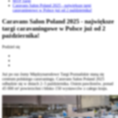
MTP Targi
Caravans Salon Poland 2025 - największe targi
caravaningowe w Polsce już od 2 października!
Caravans Salon Poland 2025 - największe
targi caravaningowe w Polsce już od 2
października!
Podziel się
Już po raz ósmy Międzynarodowe Targi Poznańskie staną się
centrum polskiego caravaningu. Caravans Salon Poland 2025
odbędzie się w dniach 2–5 października. Osiem pawilonów, ponad
45 000 m² powierzchni i blisko 150 wystawców z całego kraju.