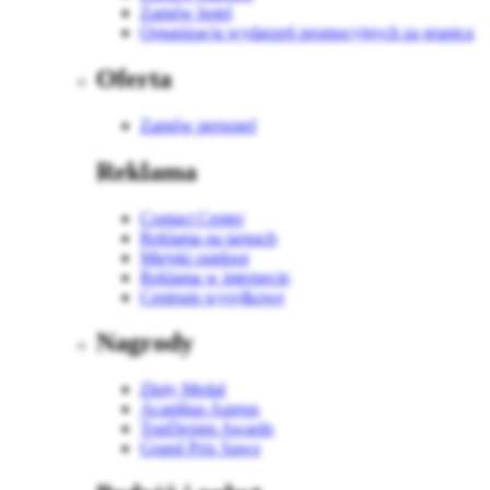
Zamów hotel
Organizacja wydarzeń promocyjnych za granicą
Oferta
Zamów personel
Reklama
Contact Center
Reklama na targach
Miejski outdoor
Reklama w internecie
Centrum wysyłkowe
Nagrody
Złoty Medal
Acanthus Aureus
TopDesign Awards
Grand Prix Sawo