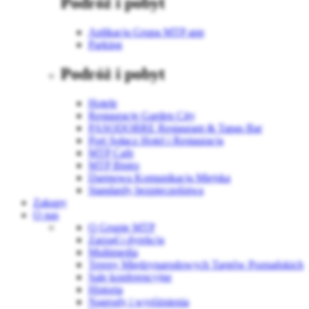
Podróż i pobyt
Aplikacja Grupa MTP app
Parking
Podróż i pobyt
Hotele
Restauracje Garden City
PASODOBRE Restaurant & Tapas Bar
Port Sołacz Hotel i Restauracja
MTP Cafe
MTP Bistro
Darmowa Komunikacja Miejska
Standardy bezpieczeństwa
Zakupy
O nas
O Grupie MTP
Zarząd i dyrekcja
Multimedia
Tereny Międzynarodowych Targów Poznańskich
Sale konferencyjne
Historia
Nagrody i wyróżnienia