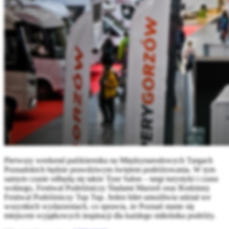
Pierwszy weekend października na Międzynarodowych Targach
Poznańskich będzie prawdziwym świętem podróżowania. W tym
samym czasie odbędą się także Tour Salon – targi turystyki i czasu
wolnego, Festiwal Podróżniczy Śladami Marzeń oraz Rodzinny
Festiwal Podróżniczy Tup Tup. Jeden bilet umożliwia udział we
wszystkich wydarzeniach, co sprawia, że Poznań stanie się
miejscem wyjątkowych inspiracji dla każdego miłośnika podróży.