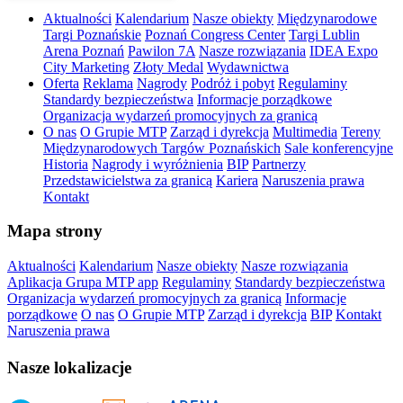
Aktualności
Kalendarium
Nasze obiekty
Międzynarodowe
Targi Poznańskie
Poznań Congress Center
Targi Lublin
Arena Poznań
Pawilon 7A
Nasze rozwiązania
IDEA Expo
City Marketing
Złoty Medal
Wydawnictwa
Oferta
Reklama
Nagrody
Podróż i pobyt
Regulaminy
Standardy bezpieczeństwa
Informacje porządkowe
Organizacja wydarzeń promocyjnych za granicą
O nas
O Grupie MTP
Zarząd i dyrekcja
Multimedia
Tereny
Międzynarodowych Targów Poznańskich
Sale konferencyjne
Historia
Nagrody i wyróżnienia
BIP
Partnerzy
Przedstawicielstwa za granicą
Kariera
Naruszenia prawa
Kontakt
Mapa strony
Aktualności
Kalendarium
Nasze obiekty
Nasze rozwiązania
Aplikacja Grupa MTP app
Regulaminy
Standardy bezpieczeństwa
Organizacja wydarzeń promocyjnych za granicą
Informacje
porządkowe
O nas
O Grupie MTP
Zarząd i dyrekcja
BIP
Kontakt
Naruszenia prawa
Nasze lokalizacje