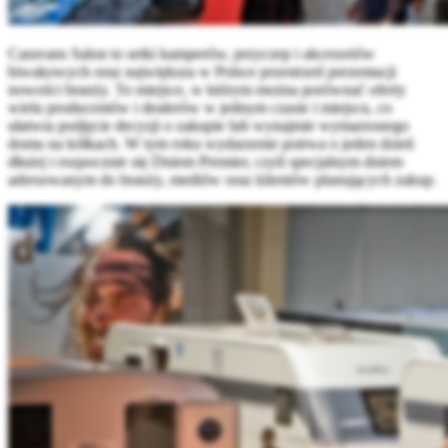
Caravans Salon to setki kamperów, przyczep i akcesoriów
biwakowych oraz największa w Polsce przestrzeń prezentacji
nowości branży. To miejsce, w którym można porównać oferty
wielu producentów i dealerów w jednym czasie i miejscu, co
ułatwia podjęcie decyzji o zakupie lub wynajmie wymarzonego
domu na kółkach. W tym roku wydarzenie potrwa o jeden dzień
dłużej i rozpocznie się Dniem Premier, czyli specjalnym dniem
adresowanym do branży, mediów oraz klientów planujących zakup.