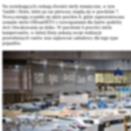
Na zwiedzających czekają również strefy tematyczne, w tym
Vanlife i Retro, które po raz pierwszy znajdą się w pawilonie 7.
Nową energią wypełni się także pawilon 8, gdzie zaprezentowana
zostanie strefa Offroad/RTO z rozwiązaniami dla fanów podróży
4x4 i biwakowania na dziko. W pawilonie 6 powróci strefa
kampervanów, w której firmy pokażą swoje realizacje
przerobionych vanów oraz najnowsze zabudowy dla tego typu
pojazdów.