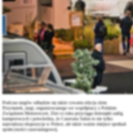
Podczas targów odbędzie się także czwarta edycja zlotu
Przystanek_targi, organizowanego we współpracy z Polskim
Związkiem Motorowym. Zlot co roku przyciąga dziesiątki załóg
kamperowych i potwierdza, że Caravans Salon to nie tylko
największa ekspozycja w Polsce, ale także ważne miejsce spotkań
społeczności caravaningowej.