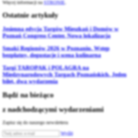
Więcej informacji na
STRONIE
.
Ostatnie artykuły
Jesienna edycja Targów Mieszkań i Domów w
Poznań Congress Center. Nowa lokalizacja
Smaki Regionów 2026 w Poznaniu. Wstęp
bezpłatny, degustacje i scena kulinarna
Targi TAROPAK i POLAGRA na
Międzynarodowych Targach Poznańskich. Jeden
bilet, dwa wydarzenia
Bądź na bieżąco
z nadchodzącymi wydarzeniami
Zapisz się do naszego newslettera
Wyślij