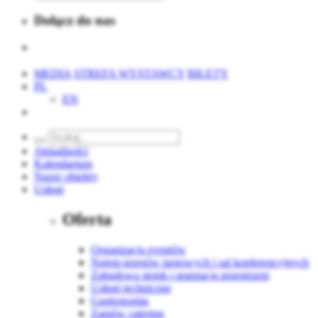
Dołącz do nas
MEDIA
STREFA WYSTAWCY
BILETY
PL
EN
Aktualności
Kalendarium
Nasze obiekty
Usługi
Oferta
Organizacja eventów
Najem terenów targowych i sal konferencyjnych
Zabudowa stoisk i aranżacja przestrzeni
Usługi techniczne
Gastronomia
Zamów catering