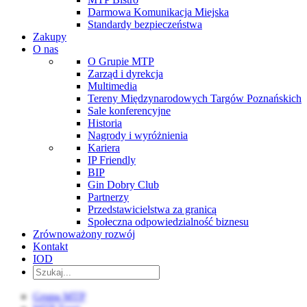
Darmowa Komunikacja Miejska
Standardy bezpieczeństwa
Zakupy
O nas
O Grupie MTP
Zarząd i dyrekcja
Multimedia
Tereny Międzynarodowych Targów Poznańskich
Sale konferencyjne
Historia
Nagrody i wyróżnienia
Kariera
IP Friendly
BIP
Gin Dobry Club
Partnerzy
Przedstawicielstwa za granicą
Społeczna odpowiedzialność biznesu
Zrównoważony rozwój
Kontakt
IOD
Grupa MTP