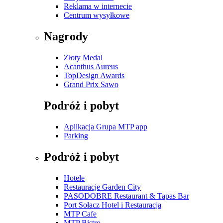
Reklama w internecie
Centrum wysyłkowe
Nagrody
Złoty Medal
Acanthus Aureus
TopDesign Awards
Grand Prix Sawo
Podróż i pobyt
Aplikacja Grupa MTP app
Parking
Podróż i pobyt
Hotele
Restauracje Garden City
PASODOBRE Restaurant & Tapas Bar
Port Sołacz Hotel i Restauracja
MTP Cafe
MTP Bistro