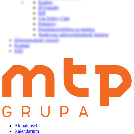
Kariera
IP Friendly
BIP
Gin Dobry Club
Partnerzy
Przedstawicielstwa za granicą
Społeczna odpowiedzialność biznesu
Zrównoważony rozwój
Kontakt
IOD
Aktualności
Kalendarium