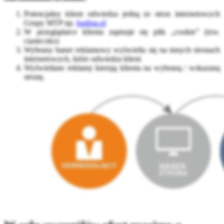
Potencjalny klient odwiedza jedną ze stron internetowych
Grupy MTP np.
budma.pl
W przeglądarce klienta zapisuje się plik „cookie” (tzw.
ciasteczko)
Wybrany baner reklamowy wyświetla się na innych stronach
internetowych, które odwiedza klient
Wyświetlane reklamy kierują klienta na wybraną / wskazaną
stronę.