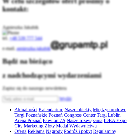
W celu szczegółów ofert prosimy o
kontakt:
Agnieszka Jakubik
tel.
+48 539 777 544
e-mail.
agnieszka.jakubik
Bądź na bieżąco
z nadchodzącymi wydarzeniami
Zapisz się do naszego newslettera
Wyślij
Aktualności
Kalendarium
Nasze obiekty
Międzynarodowe
Targi Poznańskie
Poznań Congress Center
Targi Lublin
Arena Poznań
Pawilon 7A
Nasze rozwiązania
IDEA Expo
City Marketing
Złoty Medal
Wydawnictwa
Oferta
Reklama
Nagrody
Podróż i pobyt
Regulaminy