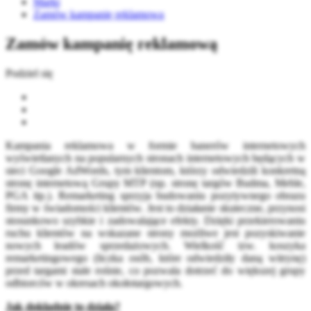
Marki
Zamów kampanię reklamową
Zamów kampanię reklamową
Podziel się
Kampania reklamowa w formie banerów internetowych
wyświetlanych na popularnych stronach internetowych będących w
sieci Google AdWords, tym klientom, którzy odwiedzili konkretną
stronę internetową Grupy MTP (np. stronę targów Budma, Meble,
PGA itp.). Remarketing sprzyja budowaniu pozytywnego obrazu
firmy w świadomości klientów. Jest to działanie skuteczne, przynosi
stosunkowo szybkie i zadowalające efekty. Dzięki przekierowaniu
ruchu klientów na wskazane strony możliwe jest pozyskiwanie
nowych leadów sprzedażowych. Wielkość tzw. koszyka
remarketingowego (liczka osób, które odwiedziły daną witrynę)
przed targami stale rośnie, co pozwala dotrzeć do większej grupy
odbiorców w okresach okołotargowych.
Jak dokładnie to działa?