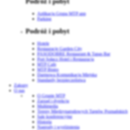
Podróż i pobyt
Aplikacja Grupa MTP app
Parking
Podróż i pobyt
Hotele
Restauracje Garden City
PASODOBRE Restaurant & Tapas Bar
Port Sołacz Hotel i Restauracja
MTP Cafe
MTP Bistro
Darmowa Komunikacja Miejska
Standardy bezpieczeństwa
Zakupy
O nas
O Grupie MTP
Zarząd i dyrekcja
Multimedia
Tereny Międzynarodowych Targów Poznańskich
Sale konferencyjne
Historia
Nagrody i wyróżnienia