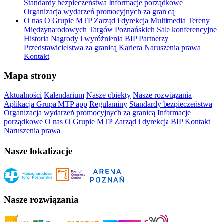
Standardy bezpieczeństwa
Informacje porządkowe
Organizacja wydarzeń promocyjnych za granicą
O nas
O Grupie MTP
Zarząd i dyrekcja
Multimedia
Tereny
Międzynarodowych Targów Poznańskich
Sale konferencyjne
Historia
Nagrody i wyróżnienia
BIP
Partnerzy
Przedstawicielstwa za granicą
Kariera
Naruszenia prawa
Kontakt
Mapa strony
Aktualności
Kalendarium
Nasze obiekty
Nasze rozwiązania
Aplikacja Grupa MTP app
Regulaminy
Standardy bezpieczeństwa
Organizacja wydarzeń promocyjnych za granicą
Informacje
porządkowe
O nas
O Grupie MTP
Zarząd i dyrekcja
BIP
Kontakt
Naruszenia prawa
Nasze lokalizacje
Nasze rozwiązania