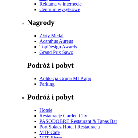
Reklama w internecie
Centrum wysyłkowe
Nagrody
Złoty Medal
Acanthus Aureus
TopDesign Awards
Grand Prix Sawo
Podróż i pobyt
Aplikacja Grupa MTP app
Parking
Podróż i pobyt
Hotele
Restauracje Garden City
PASODOBRE Restaurant & Tapas Bar
Port Sołacz Hotel i Restauracja
MTP Cafe
MTP Bistro