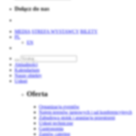
Dołącz do nas
MEDIA
STREFA WYSTAWCY
BILETY
PL
EN
Aktualności
Kalendarium
Nasze obiekty
Usługi
Oferta
Organizacja eventów
Najem terenów targowych i sal konferencyjnych
Zabudowa stoisk i aranżacja przestrzeni
Usługi techniczne
Gastronomia
Zamów catering