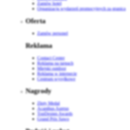
Zamów hotel
Organizacja wydarzeń promocyjnych za granicą
Oferta
Zamów personel
Reklama
Contact Center
Reklama na targach
Miejski outdoor
Reklama w internecie
Centrum wysyłkowe
Nagrody
Złoty Medal
Acanthus Aureus
TopDesign Awards
Grand Prix Sawo