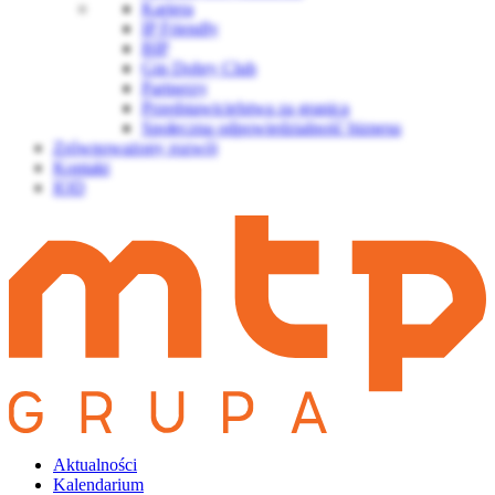
Kariera
IP Friendly
BIP
Gin Dobry Club
Partnerzy
Przedstawicielstwa za granicą
Społeczna odpowiedzialność biznesu
Zrównoważony rozwój
Kontakt
IOD
Aktualności
Kalendarium