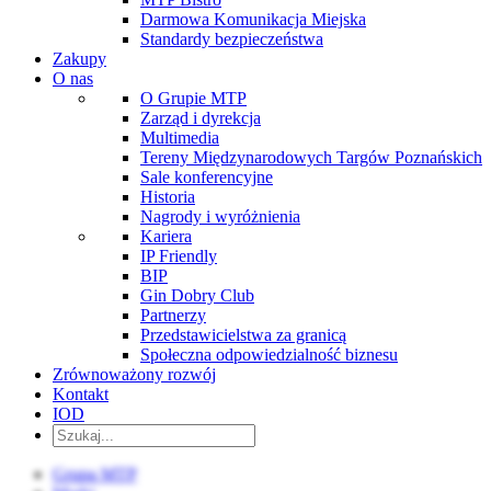
Darmowa Komunikacja Miejska
Standardy bezpieczeństwa
Zakupy
O nas
O Grupie MTP
Zarząd i dyrekcja
Multimedia
Tereny Międzynarodowych Targów Poznańskich
Sale konferencyjne
Historia
Nagrody i wyróżnienia
Kariera
IP Friendly
BIP
Gin Dobry Club
Partnerzy
Przedstawicielstwa za granicą
Społeczna odpowiedzialność biznesu
Zrównoważony rozwój
Kontakt
IOD
Grupa MTP