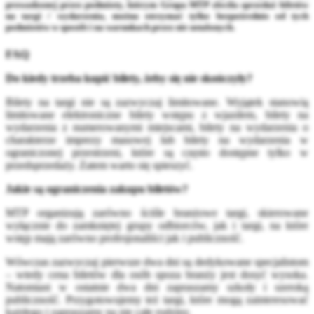
prowadzonej przez podmioty, którym Grupa MTP zleciła sprzedaż biletów
na targi / wydarzenia, można otrzymać tylko bezpośrednio od tych
podmiotów w sposób i na warunkach przez nie ustalonych.
FAQ
Do kiedy trzeba kupić bilety, żeby się nie skończyły?
Bilety na targi nie są zazwyczaj limitowane. Wyjątek stanowią
limitowane elektroniczne bilety wstępu z wjazdem, bilety na
wydarzenia z numerowanymi miejscami, bilety na wydarzenia o
charakterze imprezy masowej lub bilety na wydarzenia w
ograniczonej przestrzeni, które są często dostępne tylko w
przedsprzedaży. Zatem warto się spieszyć.
Jakie są ograniczenia zakupu biletów?
MTP organizują zarówno ściśle branżowe targi, skierowane
wyłącznie do zamkniętej grupy odbiorców, jak i targi, na które
wstęp mają zarówno profesjonaliści jak i publiczność.
Wówczas zazwyczaj pierwsze dwa dni są dedykowane specjalistom
– wtedy cena biletów dla osób spoza branży jest dosyć wysoka.
Natomiast w ostatnie dwa dni zapraszamy szkoły i szeroką
publiczność. Przygotowujemy też targi, które mogą zainteresować
każdego i zapraszamy na nie całe rodziny.