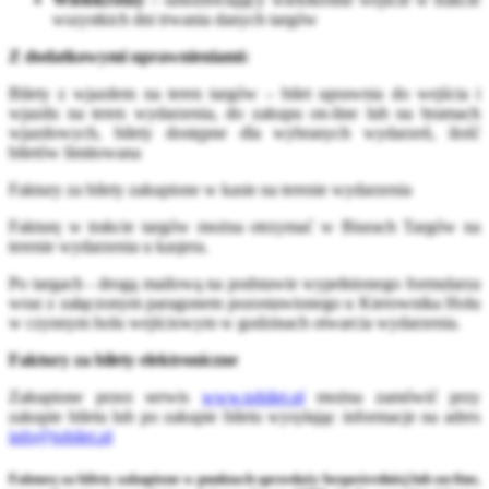
wszystkich dni trwania danych targów
Z dodatkowymi uprawnieniami:
Bilety z wjazdem na teren targów – bilet uprawnia do wejścia i
wjazdu na teren wydarzenia, do zakupu on-line lub na bramach
wjazdowych, bilety dostępne dla wybranych wydarzeń, ilość
biletów limitowana
Faktury za bilety zakupione w kasie na terenie wydarzenia
Fakturę w trakcie targów można otrzymać w Biurach Targów na
terenie wydarzenia u kasjera.
Po targach - drogą mailową na podstawie wypełnionego formularza
wraz z załączonym paragonem pozostawionego u Kierownika Holu
w czynnym holu wejściowym w godzinach otwarcia wydarzenia.
Faktury za bilety elektroniczne
Zakupione przez serwis
www.tobilet.pl
można zamówić przy
zakupie biletu lub po zakupie biletu wysyłając informacje na adres
info@tobilet.pl
Fakturę za bilety zakupione w punktach sprzedaży bezpośredniej lub on-line,