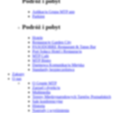
Podróż i pobyt
Aplikacja Grupa MTP app
Parking
Podróż i pobyt
Hotele
Restauracje Garden City
PASODOBRE Restaurant & Tapas Bar
Port Sołacz Hotel i Restauracja
MTP Cafe
MTP Bistro
Darmowa Komunikacja Miejska
Standardy bezpieczeństwa
Zakupy
O nas
O Grupie MTP
Zarząd i dyrekcja
Multimedia
Tereny Międzynarodowych Targów Poznańskich
Sale konferencyjne
Historia
Nagrody i wyróżnienia