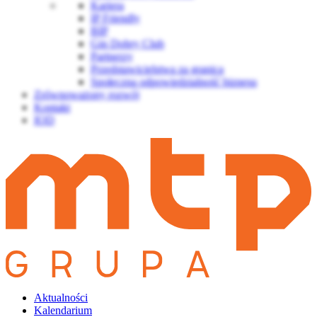
Kariera
IP Friendly
BIP
Gin Dobry Club
Partnerzy
Przedstawicielstwa za granicą
Społeczna odpowiedzialność biznesu
Zrównoważony rozwój
Kontakt
IOD
Aktualności
Kalendarium