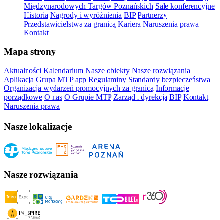
Międzynarodowych Targów Poznańskich
Sale konferencyjne
Historia
Nagrody i wyróżnienia
BIP
Partnerzy
Przedstawicielstwa za granicą
Kariera
Naruszenia prawa
Kontakt
Mapa strony
Aktualności
Kalendarium
Nasze obiekty
Nasze rozwiązania
Aplikacja Grupa MTP app
Regulaminy
Standardy bezpieczeństwa
Organizacja wydarzeń promocyjnych za granicą
Informacje
porządkowe
O nas
O Grupie MTP
Zarząd i dyrekcja
BIP
Kontakt
Naruszenia prawa
Nasze lokalizacje
Nasze rozwiązania