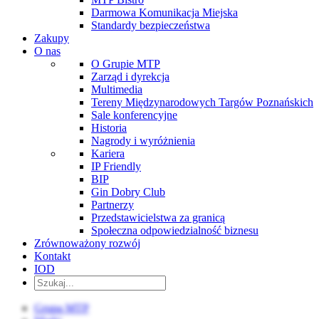
Darmowa Komunikacja Miejska
Standardy bezpieczeństwa
Zakupy
O nas
O Grupie MTP
Zarząd i dyrekcja
Multimedia
Tereny Międzynarodowych Targów Poznańskich
Sale konferencyjne
Historia
Nagrody i wyróżnienia
Kariera
IP Friendly
BIP
Gin Dobry Club
Partnerzy
Przedstawicielstwa za granicą
Społeczna odpowiedzialność biznesu
Zrównoważony rozwój
Kontakt
IOD
Grupa MTP