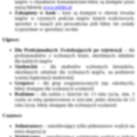
targów o charakterze konsumenckim bilety są dostępne przez
naszą bileterię
www.tobilet.pl
Zakupiony w kasie –
kasy są dostępne w okresie trwania
targów w czynnych podczas targów holach wejściowych,
sprzedaż w kasach jest prowadzona jeśli bilety nie zostały
wyprzedane w sprzedaży on-line
Ulgowe:
Dla Profesjonalnych Zwiedzających po rejestracji –
dla
profesjonalistów z wybranych branż, określanych odrębnie
dla każdych targów
Studenckie
– dla studentów wybranych kierunków,
określanych odrębnie dla wybranych targów, na podstawie
ważnej legitymacji studenckiej
Grupowe –
dla grup zorganizowanych (np. szkolnych),
bilety dostępne dla wybranych wydarzeń
Rodzinne –
dla rodzin z dziećmi do 13 roku życia, min. 3
osoby ze sobą spokrewnione w tym min. jedno dziecko do 13
roku życia, bilety dostępne dla wybranych wydarzeń
Czasowe:
Jednorazowy
– umożliwiający tylko jednorazowe wejście na
teren ekspozycji
Wielokrotny
– umożliwiający wielokrotne wejście w trakcie