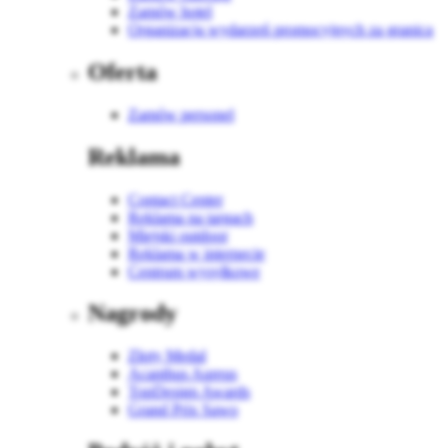
Zamów hotel
Organizacja wydarzeń promocyjnych za granicą
Oferta
Zamów personel
Reklama
Contact Center
Reklama na targach
Miejski outdoor
Reklama w internecie
Centrum wysyłkowe
Nagrody
Złoty Medal
Acanthus Aureus
TopDesign Awards
Grand Prix Sawo