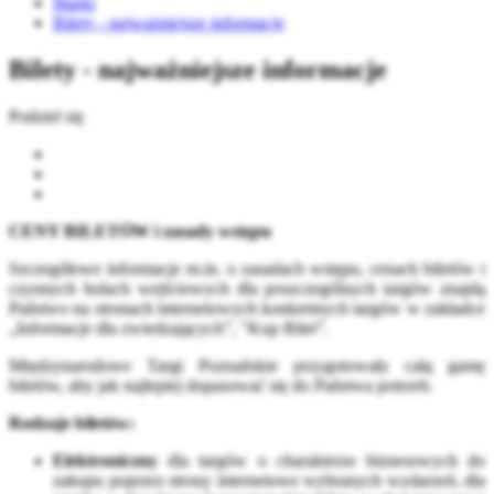
Marki
Bilety - najważniejsze informacje
Bilety - najważniejsze informacje
Podziel się
CENY BILETÓW i zasady wstępu
Szczegółowe informacje m.in. o zasadach wstępu, cenach biletów i
czynnych holach wejściowych dla poszczególnych targów znajdą
Państwo na stronach internetowych konkretnych targów w zakładce
„Informacje dla zwiedzających”, "Kup Bilet”.
Międzynarodowe Targi Poznańskie przygotowały całą gamę
biletów, aby jak najlepiej dopasować się do Państwa potrzeb.
Rodzaje biletów:
Elektroniczny
dla targów o charakterze biznesowych do
zakupu poprzez strony internetowe wybranych wydarzeń, dla