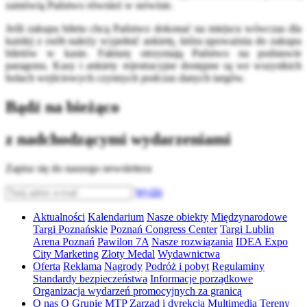
zamówią Państwo również w serwisie.
Jeśli zakupu biletu chcą Państwo dokonać na miejscu wówczas dla
każdej z osób należy wypełnić ankietę, która upoważnia do zakupu
biletów w kasie. Fakturę otrzymają Państwo na podstawie
paragonu. Kasy i ankiety rejestracyjne dostępne są we wszystkich
holach wejściowych czynnych podczas danych targów.
Bądź na bieżąco
z nadchodzącymi wydarzeniami
Zapisz się do naszego newslettera
Wyślij
Aktualności
Kalendarium
Nasze obiekty
Międzynarodowe
Targi Poznańskie
Poznań Congress Center
Targi Lublin
Arena Poznań
Pawilon 7A
Nasze rozwiązania
IDEA Expo
City Marketing
Złoty Medal
Wydawnictwa
Oferta
Reklama
Nagrody
Podróż i pobyt
Regulaminy
Standardy bezpieczeństwa
Informacje porządkowe
Organizacja wydarzeń promocyjnych za granicą
O nas
O Grupie MTP
Zarząd i dyrekcja
Multimedia
Tereny