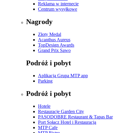
Reklama w internecie
Centrum wysyłkowe
Nagrody
Złoty Medal
Acanthus Aureus
TopDesign Awards
Grand Prix Sawo
Podróż i pobyt
Aplikacja Grupa MTP app
Parking
Podróż i pobyt
Hotele
Restauracje Garden City
PASODOBRE Restaurant & Tapas Bar
Port Sołacz Hotel i Restauracja
MTP Cafe
MTP Bistro