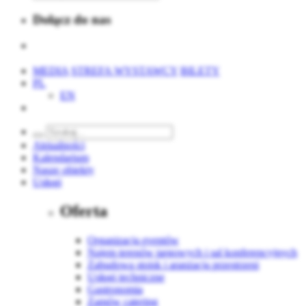
Dołącz do nas
MEDIA
STREFA WYSTAWCY
BILETY
PL
EN
Aktualności
Kalendarium
Nasze obiekty
Usługi
Oferta
Organizacja eventów
Najem terenów targowych i sal konferencyjnych
Zabudowa stoisk i aranżacja przestrzeni
Usługi techniczne
Gastronomia
Zamów catering