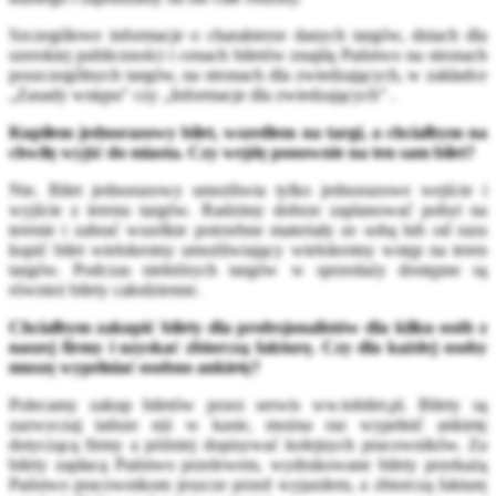
Szczegółowe informacje o charakterze danych targów, dniach dla
szerokiej publiczności i cenach biletów znajdą Państwo na stronach
poszczególnych targów, na stronach dla zwiedzających, w zakładce
„Zasady wstępu" czy „Informacje dla zwiedzających” .
Kupiłem jednorazowy bilet, wszedłem na targi, a chciałbym na
chwilę wyjść do miasta. Czy wejdę ponownie na ten sam bilet?
Nie. Bilet jednorazowy umożliwia tylko jednorazowe wejście i
wyjście z terenu targów. Radzimy dobrze zaplanować pobyt na
terenie i zabrać wszelkie potrzebne materiały ze sobą lub od razu
kupić bilet wielokrotny umożliwiający wielokrotny wstęp na teren
targów. Podczas niektórych targów w sprzedaży dostępne są
również bilety całodzienne.
Chciałbym zakupić bilety dla profesjonalistów dla kilku osób z
naszej firmy i uzyskać zbiorczą fakturę. Czy dla każdej osoby
muszę wypełniać osobno ankietę?
Polecamy zakup biletów przez serwis ww.tobilet.pl. Bilety są
zazwyczaj tańsze niż w kasie, można raz wypełnić ankietę
dotyczącą firmy a później dopisywać kolejnych pracowników. Za
bilety zapłacą Państwo przelewem, wydrukowane bilety przekażą
Państwo pracownikom jeszcze przed wyjazdem, a zbiorczą fakturę