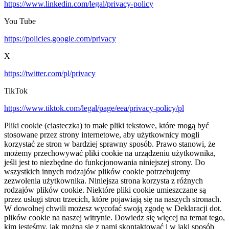
https://www.linkedin.com/legal/privacy-policy
You Tube
https://policies.google.com/privacy
X
https://twitter.com/pl/privacy
TikTok
https://www.tiktok.com/legal/page/eea/privacy-policy/pl
Pliki cookie (ciasteczka) to małe pliki tekstowe, które mogą być
stosowane przez strony internetowe, aby użytkownicy mogli
korzystać ze stron w bardziej sprawny sposób. Prawo stanowi, że
możemy przechowywać pliki cookie na urządzeniu użytkownika,
jeśli jest to niezbędne do funkcjonowania niniejszej strony. Do
wszystkich innych rodzajów plików cookie potrzebujemy
zezwolenia użytkownika. Niniejsza strona korzysta z różnych
rodzajów plików cookie. Niektóre pliki cookie umieszczane są
przez usługi stron trzecich, które pojawiają się na naszych stronach.
W dowolnej chwili możesz wycofać swoją zgodę w Deklaracji dot.
plików cookie na naszej witrynie. Dowiedz się więcej na temat tego,
kim jesteśmy, jak można się z nami skontaktować i w jaki sposób