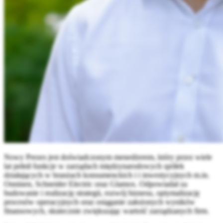
Nowy Prezes jest doświadczonym menedżerem, który przez wiele
lat pełnił funkcje w zarządach międzynarodowych spółek
działających w branżach konsumenckich i i inwestycyjnych m.in.
Onninen, Schneider Electric oraz Glamox. Odpowiadał za
budowanie i realizację strategii, rozwój biznesu, optymalizację
procesów operacyjnych oraz osiąganie założonych wyników
finansowych, skutecznie zwiększając wartość zarządzanych firm.