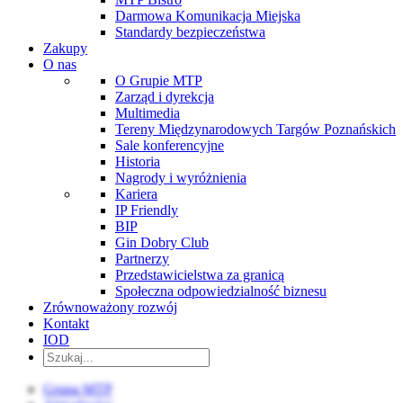
Darmowa Komunikacja Miejska
Standardy bezpieczeństwa
Zakupy
O nas
O Grupie MTP
Zarząd i dyrekcja
Multimedia
Tereny Międzynarodowych Targów Poznańskich
Sale konferencyjne
Historia
Nagrody i wyróżnienia
Kariera
IP Friendly
BIP
Gin Dobry Club
Partnerzy
Przedstawicielstwa za granicą
Społeczna odpowiedzialność biznesu
Zrównoważony rozwój
Kontakt
IOD
Grupa MTP