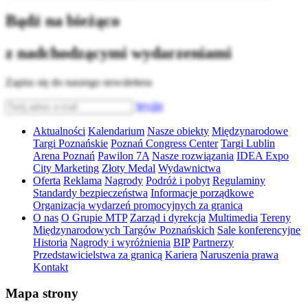
Bądź na bieżąco
z nadchodzącymi wydarzeniami
Zapisz się do naszego newslettera
Wyślij
Aktualności
Kalendarium
Nasze obiekty
Międzynarodowe
Targi Poznańskie
Poznań Congress Center
Targi Lublin
Arena Poznań
Pawilon 7A
Nasze rozwiązania
IDEA Expo
City Marketing
Złoty Medal
Wydawnictwa
Oferta
Reklama
Nagrody
Podróż i pobyt
Regulaminy
Standardy bezpieczeństwa
Informacje porządkowe
Organizacja wydarzeń promocyjnych za granicą
O nas
O Grupie MTP
Zarząd i dyrekcja
Multimedia
Tereny
Międzynarodowych Targów Poznańskich
Sale konferencyjne
Historia
Nagrody i wyróżnienia
BIP
Partnerzy
Przedstawicielstwa za granicą
Kariera
Naruszenia prawa
Kontakt
Mapa strony