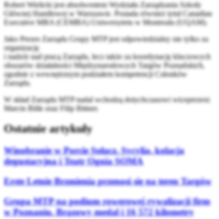
Robert Wielicki jest absolwentem Wydziału Zarządzania Szkoły
Głównej Handlowej w Warszawie. Posiada również tytuł Canadian
Executive MBA (CEMBA) Uniwersytetu w Montrealu (UQAM).
Jako Prezes Zarządu Grupy MTP jest odpowiedzialny nie tylko za
organizację
i nadzór nad pracą Zarządu, lecz także za koordynację kluczowych
obszarów działalności Międzynarodowych Targów Poznańskich,
zgodnie z wewnętrznym podziałem kompetencji Członków
Zarządu.
W skład Zarządu MTP nadal wchodzą dotychczasowi wiceprezesi:
Marcin Bilik oraz Filip Bittner.
Ostatnie artykuły
Winobranie w Porcie Sołacz. Sycylia, kolacja
degustacyjna i Teatr Ognia SOMA
Erste Letnie Brzmienia przenosi się na teren Targów
Grupa MTP na podium rowerowej rywalizacji firm
w Poznaniu. Brązowy medal i 16 572 kilometry