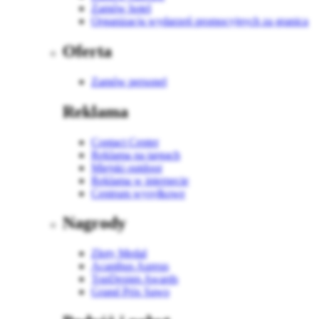
Zamów hotel
Organizacja wydarzeń promocyjnych za granicą
Oferta
Zamów personel
Reklama
Contact Center
Reklama na targach
Miejski outdoor
Reklama w internecie
Centrum wysyłkowe
Nagrody
Złoty Medal
Acanthus Aureus
TopDesign Awards
Grand Prix Sawo