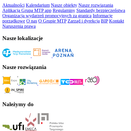
Aktualności
Kalendarium
Nasze obiekty
Nasze rozwiązania
Aplikacja Grupa MTP app
Regulaminy
Standardy bezpieczeństwa
Organizacja wydarzeń promocyjnych za granicą
Informacje
porządkowe
O nas
O Grupie MTP
Zarząd i dyrekcja
BIP
Kontakt
Naruszenia prawa
Nasze lokalizacje
Nasze rozwiązania
Należymy do