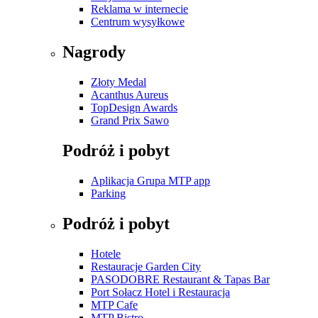
Reklama w internecie
Centrum wysyłkowe
Nagrody
Złoty Medal
Acanthus Aureus
TopDesign Awards
Grand Prix Sawo
Podróż i pobyt
Aplikacja Grupa MTP app
Parking
Podróż i pobyt
Hotele
Restauracje Garden City
PASODOBRE Restaurant & Tapas Bar
Port Sołacz Hotel i Restauracja
MTP Cafe
MTP Bistro