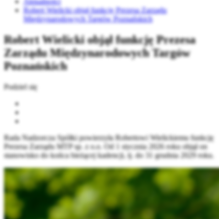
Aktualności
Robert Wielicki objął funkcję Prezesa Zarządu
Międzynarodowych Targów Poznańskich
Robert Wielicki objął funkcję Prezesa
Zarządu Międzynarodowych Targów
Poznańskich
Podziel się
Rada Nadzorcza Spółki powierzyła Robertowi Wielickiemu funkcję
Prezesa Zarządu MTP sp. z o.o. Od 1 stycznia 2026 roku objął on
stanowisko do końca bieżącej kadencji, tj. do 31 grudnia 2029 roku.