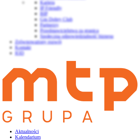
Kariera
IP Friendly
BIP
Gin Dobry Club
Partnerzy
Przedstawicielstwa za granicą
Społeczna odpowiedzialność biznesu
Zrównoważony rozwój
Kontakt
IOD
Aktualności
Kalendarium