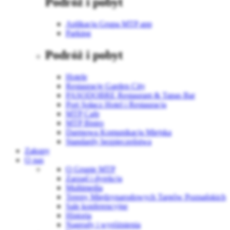
Podróż i pobyt
Aplikacja Grupa MTP app
Parking
Podróż i pobyt
Hotele
Restauracje Garden City
PASODOBRE Restaurant & Tapas Bar
Port Sołacz Hotel i Restauracja
MTP Cafe
MTP Bistro
Darmowa Komunikacja Miejska
Standardy bezpieczeństwa
Zakupy
O nas
O Grupie MTP
Zarząd i dyrekcja
Multimedia
Tereny Międzynarodowych Targów Poznańskich
Sale konferencyjne
Historia
Nagrody i wyróżnienia