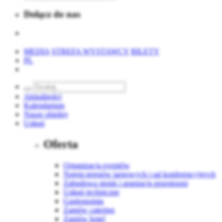
Dołącz do nas
MEDIA
STREFA WYSTAWCY
BILETY
PL
Aktualności
Kalendarium
Nasze obiekty
Usługi
Oferta
Organizacja eventów
Najem terenów targowych i sal konferencyjnych
Zabudowa stoisk i aranżacja przestrzeni
Usługi techniczne
Gastronomia
Zamów catering
Zamów hotel