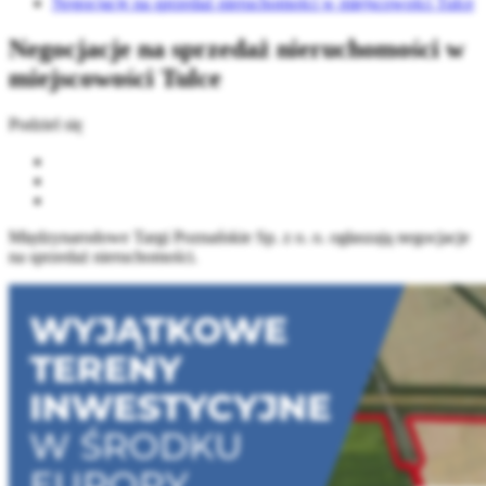
Negocjacje na sprzedaż nieruchomości w miejscowości Tulce
Negocjacje na sprzedaż nieruchomości w
miejscowości Tulce
Podziel się
Międzynarodowe Targi Poznańskie Sp. z o. o. ogłaszają negocjacje
na sprzedaż nieruchomości.