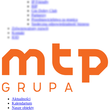
IP Friendly
BIP
Gin Dobry Club
Partnerzy
Przedstawicielstwa za granicą
Społeczna odpowiedzialność biznesu
Zrównoważony rozwój
Kontakt
IOD
Aktualności
Kalendarium
Nasze obiekty