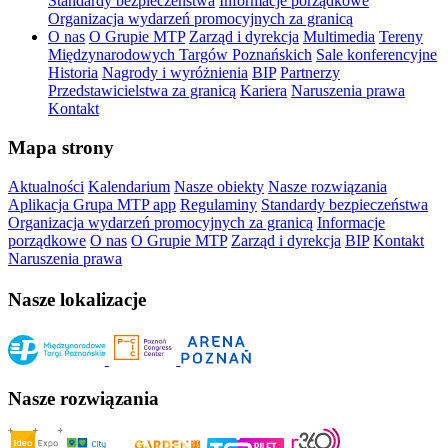
Standardy bezpieczeństwa
Informacje porządkowe
Organizacja wydarzeń promocyjnych za granicą
O nas
O Grupie MTP
Zarząd i dyrekcja
Multimedia
Tereny
Międzynarodowych Targów Poznańskich
Sale konferencyjne
Historia
Nagrody i wyróżnienia
BIP
Partnerzy
Przedstawicielstwa za granicą
Kariera
Naruszenia prawa
Kontakt
Mapa strony
Aktualności
Kalendarium
Nasze obiekty
Nasze rozwiązania
Aplikacja Grupa MTP app
Regulaminy
Standardy bezpieczeństwa
Organizacja wydarzeń promocyjnych za granicą
Informacje
porządkowe
O nas
O Grupie MTP
Zarząd i dyrekcja
BIP
Kontakt
Naruszenia prawa
Nasze lokalizacje
Nasze rozwiązania