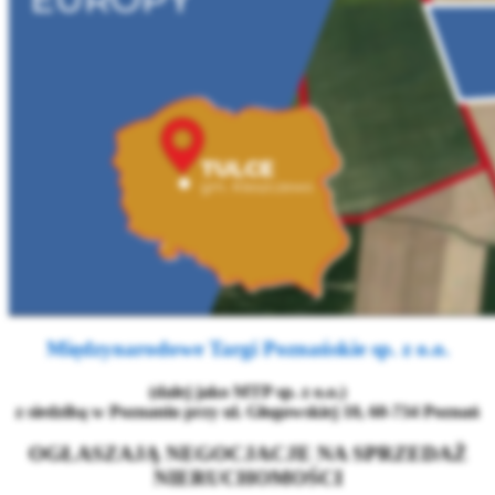
Międzynarodowe Targi Poznańskie sp. z o.o.
(dalej jako MTP sp. z o.o.)
z siedzibą w Poznaniu przy ul. Głogowskiej 10, 60-734 Poznań
OGŁASZAJĄ NEGOCJACJE NA SPRZEDAŻ
NIERUCHOMOŚCI