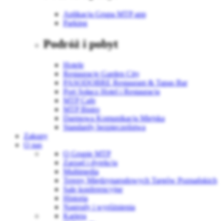
Aplikacja Grupa MTP app
Parking
Podróż i pobyt
Hotele
Restauracje Garden City
PASODOBRE Restaurant & Tapas Bar
Port Sołacz Hotel i Restauracja
MTP Cafe
MTP Bistro
Darmowa Komunikacja Miejska
Standardy bezpieczeństwa
Zakupy
O nas
O Grupie MTP
Zarząd i dyrekcja
Multimedia
Tereny Międzynarodowych Targów Poznańskich
Sale konferencyjne
Historia
Nagrody i wyróżnienia
Kariera