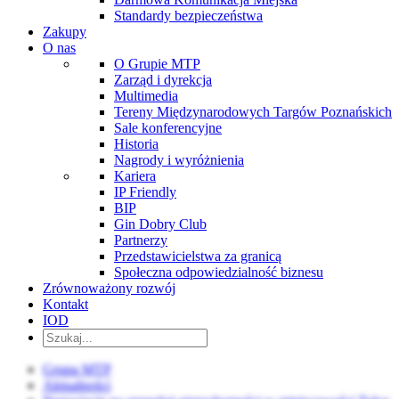
Standardy bezpieczeństwa
Zakupy
O nas
O Grupie MTP
Zarząd i dyrekcja
Multimedia
Tereny Międzynarodowych Targów Poznańskich
Sale konferencyjne
Historia
Nagrody i wyróżnienia
Kariera
IP Friendly
BIP
Gin Dobry Club
Partnerzy
Przedstawicielstwa za granicą
Społeczna odpowiedzialność biznesu
Zrównoważony rozwój
Kontakt
IOD
Grupa MTP
Aktualności