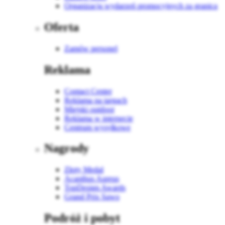
Organizacja wydarzeń promocyjnych za granicą
Oferta
Zamów personel
Reklama
Contact Center
Reklama na targach
Miejski outdoor
Reklama w internecie
Centrum wysyłkowe
Nagrody
Złoty Medal
Acanthus Aureus
TopDesign Awards
Grand Prix Sawo
Podróż i pobyt