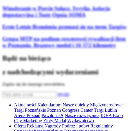
Winobranie w Porcie Sołacz. Sycylia, kolacja
degustacyjna i Teatr Ognia SOMA
Erste Letnie Brzmienia przenosi się na teren Targów
Grupa MTP na podium rowerowej rywalizacji firm
w Poznaniu. Brązowy medal i 16 572 kilometry
Bądź na bieżąco
z nadchodzącymi wydarzeniami
Zapisz się do naszego newslettera
Wyślij
Aktualności
Kalendarium
Nasze obiekty
Międzynarodowe
Targi Poznańskie
Poznań Congress Center
Targi Lublin
Arena Poznań
Pawilon 7A
Nasze rozwiązania
IDEA Expo
City Marketing
Złoty Medal
Wydawnictwa
Oferta
Reklama
Nagrody
Podróż i pobyt
Regulaminy