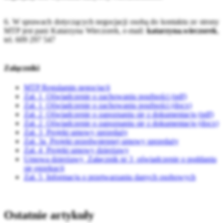
6. W sprawach dotyczących negocjacji osobą do kontaktu ze strony
MTP jest pani Katarzyna Wieczorek, e-mail:
katarzyna.wieczorek
,
tel. 609 297 547
Załączniki
MTP Regulamin negocjacji
Zał. 1_Oświadczenie o zachowaniu poufności (pdf)
Zał. 1_Oświadczenie o zachowaniu poufności (docx)
Zał. 2_Oświadczenie o zapoznaniu się z dokumentacją (pdf)
Zał. 2_Oświadczenie o zapoznaniu się z dokumentacją (docx)
Zał. 3_Projekt umowy sprzedaży
Zał. 3a_Projekt przedwstępnej umowy sprzedaży
Zał. 4_Projekt umowy dzierżawy
Umowa dzierżawy_Załącznik nr 3_oświadczenie o poddaniu
się egzekucji
Zał. 5_Informacja o przetwarzaniu danych osobowych
Ostatnie artykuły