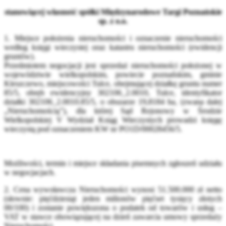
stanowiącej własność spółki Międzynarodowe Targi Poznańskie
sp. z o.o.
1. Miejsce położenia nieruchomości i oznaczenie nieruchomości
według księgi wieczystej oraz katastru nieruchomości (ewidencji
gruntów).
Przedmiotem negocjacji jest sprzedaż nieruchomości położonej w
województwie wielkopolskim, powiecie poznańskim, gminie
Kleszczewo, miejscowości Tulce, obejmującej działkę gruntu numer
85/5, obręb ewidencyjny 302106_2.0010, Tulce, identyfikator
działki 302106_2.0010.85/5, o obszarze 19,8184 ha, (zwana dalej
„Nieruchomością”), dla której Sąd Rejonowy w Środzie
Wielkopolskiej V Wydział Ksiąg Wieczystych prowadzi księgę
wieczystą pod oznaczeniem KW nr PO1D/00028456/5.
Możliwości, termin i miejsce składania pisemnych zgłoszeń udziału
w negocjacjach.
2. Cena wywoławcza Nieruchomości wynosi 51.500.000 zł netto
(słownie: pięćdziesiąt jeden milionów pięćset tysięcy złotych
00/100) i zostanie powiększona o podatek od towarów i usług –
VAT w stawce obowiązującej na dzień zawarcia umowy sprzedaży
Nieruchomości.