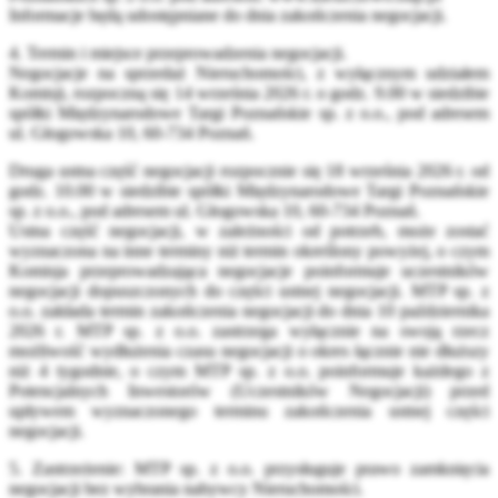
Informacje będą udostępniane do dnia zakończenia negocjacji.
4. Termin i miejsce przeprowadzenia negocjacji.
Negocjacje na sprzedaż Nieruchomości, z wyłącznym udziałem
Komisji, rozpoczną się 14 września 2026 r. o godz. 9.00 w siedzibie
spółki Międzynarodowe Targi Poznańskie sp. z o.o., pod adresem
ul. Głogowska 10, 60-734 Poznań.
Druga ustna część negocjacji rozpocznie się 18 września 2026 r. od
godz. 10.00 w siedzibie spółki Międzynarodowe Targi Poznańskie
sp. z o.o., pod adresem ul. Głogowska 10, 60-734 Poznań.
Ustna część negocjacji, w zależności od potrzeb, może zostać
wyznaczona na inne terminy niż termin określony powyżej, o czym
Komisja przeprowadzająca negocjacje poinformuje uczestników
negocjacji dopuszczonych do części ustnej negocjacji. MTP sp. z
o.o. zakłada termin zakończenia negocjacji do dnia 10 października
2026 r. MTP sp. z o.o. zastrzega wyłącznie na swoją rzecz
możliwość wydłużenia czasu negocjacji o okres łącznie nie dłuższy
niż 4 tygodnie, o czym MTP sp. z o.o. poinformuje każdego z
Potencjalnych Inwestorów (Uczestników Negocjacji) przed
upływem wyznaczonego terminu zakończenia ustnej części
negocjacji.
5. Zastrzeżenie: MTP sp. z o.o. przysługuje prawo zamknięcia
negocjacji bez wybrania nabywcy Nieruchomości.