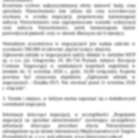
Kryterium wyboru najkorzystniejszej oferty stanowić będą: cena
sprzedaży Nieruchomości (nie niższa niż cena wywoławcza)
uzyskana w wyniku negocjacji, proponowany harmonogram
nabycia Nieruchomości oraz zaproponowane warunki waloryzacji
ceny nabycia Nieruchomości, jeżeli harmonogram będzie
przewidywał płatność ceny w okresie dłuższym niż 6 miesięcy.
Warunkiem uczestnictwa w negocjacjach jest wpłata zaliczki w
wysokości 500.000 zł (słownie: pięćset tysięcy złotych).
Zgłoszenie udziału w negocjacjach należy składać w siedzibie MTP
sp. z o.o. [ul. Głogowska 10, 60-734 Poznań, miejsce: Recepcja
Centrum Targowego] w zamkniętych kopertach najpóźniej w
terminie do 11 września 2026 r., godz. 16.00 (włącznie). Koperta
powinna być oznaczona dopiskiem „Zgłoszenie udziału w
negocjacjach – Działka 85/5. Nie otwierać przed 11 września 2026
r. włącznie”.
3. Termin i miejsce, w którym można zapoznać się z dodatkowymi
warunkami negocjacji.
Informacje dotyczące negocjacji, w szczególności „Regulamin
negocjacji na sprzedaż nieruchomości” zawierające szczegółowe
informacje dotyczące procedury zbycia Nieruchomości
udostępnione są na stronie internetowej Międzynarodowych Targów
Poznańskich sp. z o.o. pod adresem: www.kleszczewo.mtp.pl