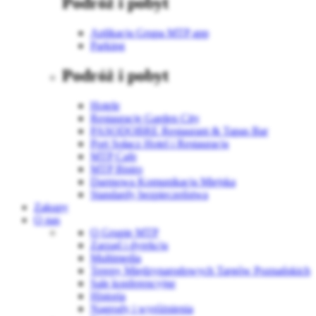
Podróż i pobyt
Aplikacja Grupa MTP app
Parking
Podróż i pobyt
Hotele
Restauracje Garden City
PASODOBRE Restaurant & Tapas Bar
Port Sołacz Hotel i Restauracja
MTP Cafe
MTP Bistro
Darmowa Komunikacja Miejska
Standardy bezpieczeństwa
Zakupy
O nas
O Grupie MTP
Zarząd i dyrekcja
Multimedia
Tereny Międzynarodowych Targów Poznańskich
Sale konferencyjne
Historia
Nagrody i wyróżnienia