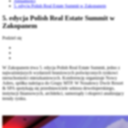
Aktualności
5. edycja Polish Real Estate Summit w Zakopanem
5. edycja Polish Real Estate Summit w
Zakopanem
Podziel się
W Zakopanem trwa 5. edycja Polish Real Estate Summit, jedno z
najważniejszych wydarzeń branżowych poświęconych rynkowi
nieruchomości mieszkaniowych. Konferencję organizuje Nowy
Adres, spółka należąca do Grupy MTP. W Nosalowy Dwór Resort
& SPA spotykają się przedstawiciele sektora deweloperskiego,
instytucji finansowych, architekci, samorządy i eksperci analizujący
trendy rynku.