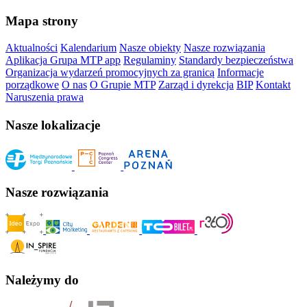
Mapa strony
Aktualności
Kalendarium
Nasze obiekty
Nasze rozwiązania
Aplikacja Grupa MTP app
Regulaminy
Standardy bezpieczeństwa
Organizacja wydarzeń promocyjnych za granicą
Informacje
porządkowe
O nas
O Grupie MTP
Zarząd i dyrekcja
BIP
Kontakt
Naruszenia prawa
Nasze lokalizacje
Nasze rozwiązania
Należymy do