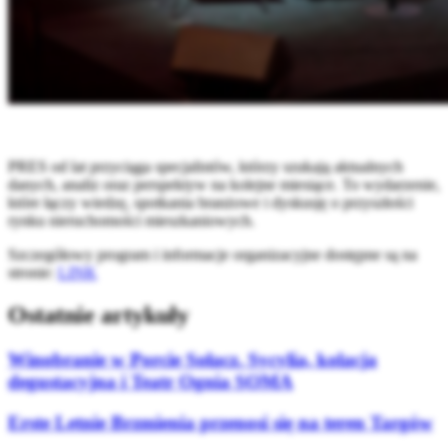
PRES od lat przyciąga specjalistów, którzy szukają aktualnych
danych, analiz oraz perspektyw na kolejne miesiące. To wydarzenie,
które łączy wiedzę, spotkania branżowe i dyskusję o przyszłości
rynku nieruchomości mieszkaniowych.
Szczegółowy program i informacje organizacyjne dostępne są na
stronie:
LINK
Ostatnie artykuły
Winobranie w Porcie Sołacz. Sycylia, kolacja
degustacyjna i Teatr Ognia SOMA
Erste Letnie Brzmienia przenosi się na teren Targów