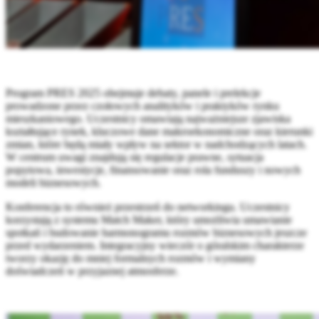
Program PRES 2025 obejmuje debaty, panele i prelekcje
prowadzone przez czołowych analityków i praktyków rynku
mieszkaniowego. Uczestnicy omawiają najważniejsze zjawiska
kształtujące rynek, kluczowe dane makroekonomiczne oraz kierunki
zmian, które będą miały wpływ na sektor w nadchodzących latach.
W centrum uwagi znajdują się regulacje prawne, sytuacja
popytowa, inwestycje, finansowanie oraz rola funduszy i nowych
modeli biznesowych.
Konferencja to również przestrzeń do networkingu. Uczestnicy
korzystają z systemu Match Maker, który umożliwia umawianie
spotkań i budowanie harmonogramu rozmów biznesowych jeszcze
przed wydarzeniem. Integracyjny wieczór o góralskim charakterze
tworzy okazję do mniej formalnych rozmów i wymiany
doświadczeń w przyjaznej atmosferze.