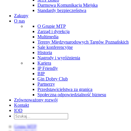
Darmowa Komunikacja Miejska
Standardy bezpieczeństwa
Zakupy
O nas
O Grupie MTP
Zarząd i dyrekcja
Multimedia
Tereny Międzynarodowych Targów Poznańskich
Sale konferencyjne
Historia
Nagrody i wyróżnienia
Kariera
IP Friendly
BIP
Gin Dobry Club
Partnerzy
Przedstawicielstwa za granicą
Społeczna odpowiedzialność biznesu
Zrównoważony rozwój
Kontakt
IOD
Grupa MTP