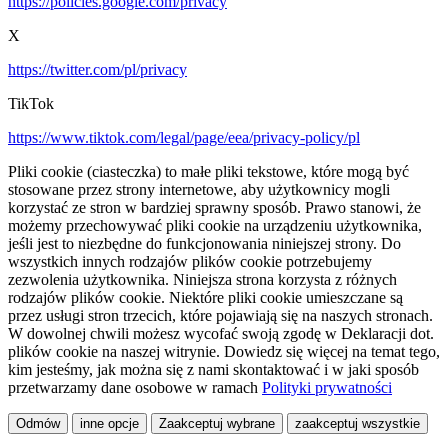
https://policies.google.com/privacy
X
https://twitter.com/pl/privacy
TikTok
https://www.tiktok.com/legal/page/eea/privacy-policy/pl
Pliki cookie (ciasteczka) to małe pliki tekstowe, które mogą być
stosowane przez strony internetowe, aby użytkownicy mogli
korzystać ze stron w bardziej sprawny sposób. Prawo stanowi, że
możemy przechowywać pliki cookie na urządzeniu użytkownika,
jeśli jest to niezbędne do funkcjonowania niniejszej strony. Do
wszystkich innych rodzajów plików cookie potrzebujemy
zezwolenia użytkownika. Niniejsza strona korzysta z różnych
rodzajów plików cookie. Niektóre pliki cookie umieszczane są
przez usługi stron trzecich, które pojawiają się na naszych stronach.
W dowolnej chwili możesz wycofać swoją zgodę w Deklaracji dot.
plików cookie na naszej witrynie. Dowiedz się więcej na temat tego,
kim jesteśmy, jak można się z nami skontaktować i w jaki sposób
przetwarzamy dane osobowe w ramach
Polityki prywatności
Odmów
inne opcje
Zaakceptuj wybrane
zaakceptuj wszystkie