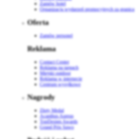
Zamów hotel
Organizacja wydarzeń promocyjnych za granicą
Oferta
Zamów personel
Reklama
Contact Center
Reklama na targach
Miejski outdoor
Reklama w internecie
Centrum wysyłkowe
Nagrody
Złoty Medal
Acanthus Aureus
TopDesign Awards
Grand Prix Sawo