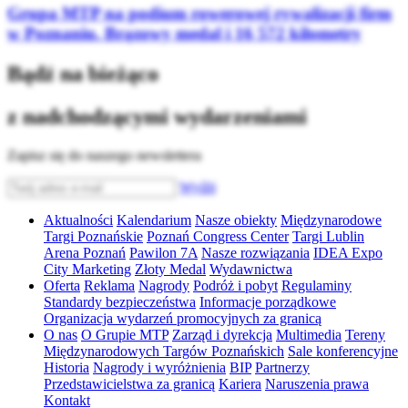
Grupa MTP na podium rowerowej rywalizacji firm
w Poznaniu. Brązowy medal i 16 572 kilometry
Bądź na bieżąco
z nadchodzącymi wydarzeniami
Zapisz się do naszego newslettera
Wyślij
Aktualności
Kalendarium
Nasze obiekty
Międzynarodowe
Targi Poznańskie
Poznań Congress Center
Targi Lublin
Arena Poznań
Pawilon 7A
Nasze rozwiązania
IDEA Expo
City Marketing
Złoty Medal
Wydawnictwa
Oferta
Reklama
Nagrody
Podróż i pobyt
Regulaminy
Standardy bezpieczeństwa
Informacje porządkowe
Organizacja wydarzeń promocyjnych za granicą
O nas
O Grupie MTP
Zarząd i dyrekcja
Multimedia
Tereny
Międzynarodowych Targów Poznańskich
Sale konferencyjne
Historia
Nagrody i wyróżnienia
BIP
Partnerzy
Przedstawicielstwa za granicą
Kariera
Naruszenia prawa
Kontakt