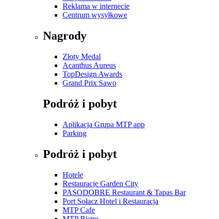
Reklama w internecie
Centrum wysyłkowe
Nagrody
Złoty Medal
Acanthus Aureus
TopDesign Awards
Grand Prix Sawo
Podróż i pobyt
Aplikacja Grupa MTP app
Parking
Podróż i pobyt
Hotele
Restauracje Garden City
PASODOBRE Restaurant & Tapas Bar
Port Sołacz Hotel i Restauracja
MTP Cafe
MTP Bistro