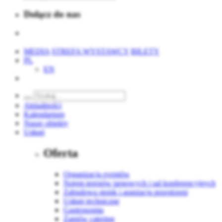
Dołącz do nas
MEDIA
STREFA WYSTAWCY
BILETY
PL
EN
Aktualności
Kalendarium
Nasze obiekty
Usługi
Oferta
Organizacja eventów
Najem terenów targowych i sal konferencyjnych
Zabudowa stoisk i aranżacja przestrzeni
Usługi techniczne
Gastronomia
Zamów catering