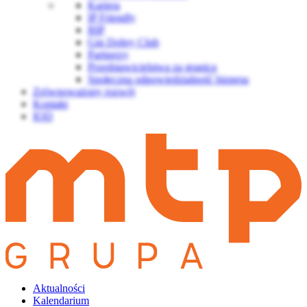
Kariera
IP Friendly
BIP
Gin Dobry Club
Partnerzy
Przedstawicielstwa za granicą
Społeczna odpowiedzialność biznesu
Zrównoważony rozwój
Kontakt
IOD
Aktualności
Kalendarium