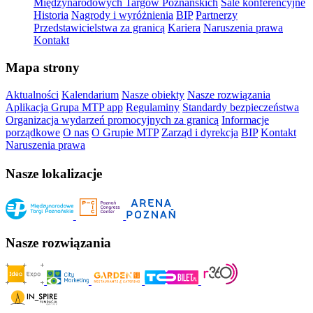
Międzynarodowych Targów Poznańskich
Sale konferencyjne
Historia
Nagrody i wyróżnienia
BIP
Partnerzy
Przedstawicielstwa za granicą
Kariera
Naruszenia prawa
Kontakt
Mapa strony
Aktualności
Kalendarium
Nasze obiekty
Nasze rozwiązania
Aplikacja Grupa MTP app
Regulaminy
Standardy bezpieczeństwa
Organizacja wydarzeń promocyjnych za granicą
Informacje
porządkowe
O nas
O Grupie MTP
Zarząd i dyrekcja
BIP
Kontakt
Naruszenia prawa
Nasze lokalizacje
Nasze rozwiązania