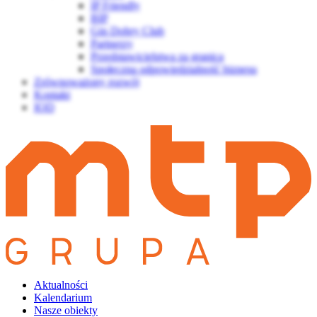
IP Friendly
BIP
Gin Dobry Club
Partnerzy
Przedstawicielstwa za granicą
Społeczna odpowiedzialność biznesu
Zrównoważony rozwój
Kontakt
IOD
Aktualności
Kalendarium
Nasze obiekty