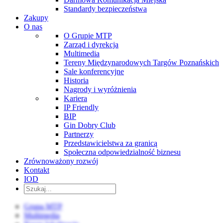
Standardy bezpieczeństwa
Zakupy
O nas
O Grupie MTP
Zarząd i dyrekcja
Multimedia
Tereny Międzynarodowych Targów Poznańskich
Sale konferencyjne
Historia
Nagrody i wyróżnienia
Kariera
IP Friendly
BIP
Gin Dobry Club
Partnerzy
Przedstawicielstwa za granicą
Społeczna odpowiedzialność biznesu
Zrównoważony rozwój
Kontakt
IOD
Grupa MTP
Multimedia