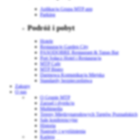
Aplikacja Grupa MTP app
Parking
Podróż i pobyt
Hotele
Restauracje Garden City
PASODOBRE Restaurant & Tapas Bar
Port Sołacz Hotel i Restauracja
MTP Cafe
MTP Bistro
Darmowa Komunikacja Miejska
Standardy bezpieczeństwa
Zakupy
O nas
O Grupie MTP
Zarząd i dyrekcja
Multimedia
Tereny Międzynarodowych Targów Poznańskich
Sale konferencyjne
Historia
Nagrody i wyróżnienia
Kariera