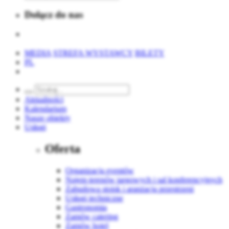
Dołącz do nas
MEDIA
STREFA WYSTAWCY
BILETY
PL
Aktualności
Kalendarium
Nasze obiekty
Usługi
Oferta
Organizacja eventów
Najem terenów targowych i sal konferencyjnych
Zabudowa stoisk i aranżacja przestrzeni
Usługi techniczne
Gastronomia
Zamów catering
Zamów hotel