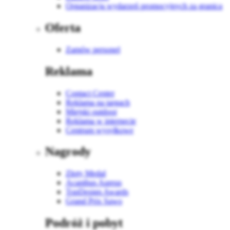
Organizacja wydarzeń promocyjnych za granicą
Oferta
Zamów personel
Reklama
Contact Center
Reklama na targach
Miejski outdoor
Reklama w internecie
Centrum wysyłkowe
Nagrody
Złoty Medal
Acanthus Aureus
TopDesign Awards
Grand Prix Sawo
Podróż i pobyt