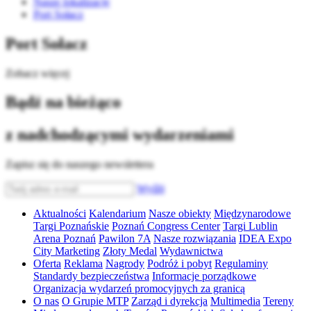
Nasze lokalizacje
Port Sołacz
Port Sołacz
Zobacz więcej
Bądź na bieżąco
z nadchodzącymi wydarzeniami
Zapisz się do naszego newslettera
Wyślij
Aktualności
Kalendarium
Nasze obiekty
Międzynarodowe
Targi Poznańskie
Poznań Congress Center
Targi Lublin
Arena Poznań
Pawilon 7A
Nasze rozwiązania
IDEA Expo
City Marketing
Złoty Medal
Wydawnictwa
Oferta
Reklama
Nagrody
Podróż i pobyt
Regulaminy
Standardy bezpieczeństwa
Informacje porządkowe
Organizacja wydarzeń promocyjnych za granicą
O nas
O Grupie MTP
Zarząd i dyrekcja
Multimedia
Tereny