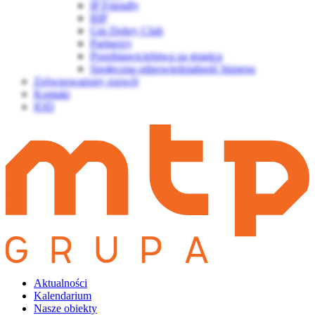
IP Friendly
BIP
Gin Dobry Club
Partnerzy
Przedstawicielstwa za granicą
Społeczna odpowiedzialność biznesu
Zrównoważony rozwój
Kontakt
IOD
Aktualności
Kalendarium
Nasze obiekty