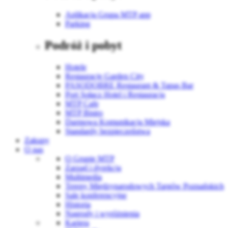
Aplikacja Grupa MTP app
Parking
Podróż i pobyt
Hotele
Restauracje Garden City
PASODOBRE Restaurant & Tapas Bar
Port Sołacz Hotel i Restauracja
MTP Cafe
MTP Bistro
Darmowa Komunikacja Miejska
Standardy bezpieczeństwa
Zakupy
O nas
O Grupie MTP
Zarząd i dyrekcja
Multimedia
Tereny Międzynarodowych Targów Poznańskich
Sale konferencyjne
Historia
Nagrody i wyróżnienia
Kariera