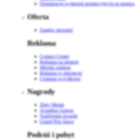
Organizacja wydarzeń promocyjnych za granicą
Oferta
Zamów personel
Reklama
Contact Center
Reklama na targach
Miejski outdoor
Reklama w internecie
Centrum wysyłkowe
Nagrody
Złoty Medal
Acanthus Aureus
TopDesign Awards
Grand Prix Sawo
Podróż i pobyt