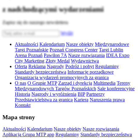
z nadchodzącymi wydarzeniami
Zapisz się do naszego newslettera
Wyślij
Aktualności
Kalendarium
Nasze obiekty
Międzynarodowe
Targi Poznańskie
Poznań Congress Center
Targi Lublin
Arena Poznań
Pawilon 7A
Nasze rozwiązania
IDEA Expo
City Marketing
Złoty Medal
Wydawnictwa
Oferta
Reklama
Nagrody
Podróż i pobyt
Regulaminy
Standardy bezpieczeństwa
Informacje porządkowe
Organizacja wydarzeń promocyjnych za granicą
O nas
O Grupie MTP
Zarząd i dyrekcja
Multimedia
Tereny
Międzynarodowych Targów Poznańskich
Sale konferencyjne
Historia
Nagrody i wyróżnienia
BIP
Partnerzy
Przedstawicielstwa za granicą
Kariera
Naruszenia prawa
Kontakt
Mapa strony
Aktualności
Kalendarium
Nasze obiekty
Nasze rozwiązania
Aplikacja Grupa MTP app
Regulaminy
Standardy bezpieczeństwa