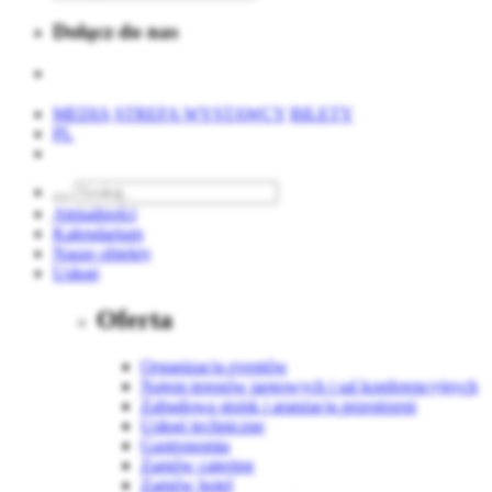
Dołącz do nas
MEDIA
STREFA WYSTAWCY
BILETY
PL
Aktualności
Kalendarium
Nasze obiekty
Usługi
Oferta
Organizacja eventów
Najem terenów targowych i sal konferencyjnych
Zabudowa stoisk i aranżacja przestrzeni
Usługi techniczne
Gastronomia
Zamów catering
Zamów hotel