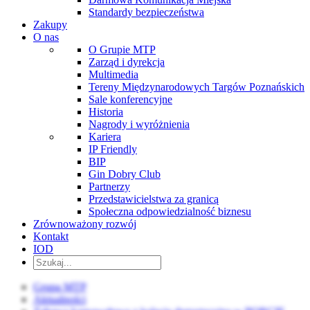
Standardy bezpieczeństwa
Zakupy
O nas
O Grupie MTP
Zarząd i dyrekcja
Multimedia
Tereny Międzynarodowych Targów Poznańskich
Sale konferencyjne
Historia
Nagrody i wyróżnienia
Kariera
IP Friendly
BIP
Gin Dobry Club
Partnerzy
Przedstawicielstwa za granicą
Społeczna odpowiedzialność biznesu
Zrównoważony rozwój
Kontakt
IOD
Grupa MTP
Aktualności