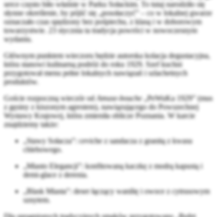
serce często biło właśnie w Parku Sołackim. To tutaj narodziło się
słynne określenie, by pójść się „posołaczyć” – co w lokalnej gwarze
oznaczało czas spędzony bez pośpiechu, z klasą i w doborowym
towarzystwie. 23 stycznia ta tradycja powróci w nowoczesnym
wydaniu.
Głównym punktem wieczoru będzie autorska kolacja degustacyjna,
która stanowi kulinarną podróż do roku 1929. Szef kuchni
przygotował menu pełne lokalnych nawiązań i szlachetnych
produktów.
Goście rozpoczną wieczór od
Amuse-bouche
„PeWuKa 1929” (mus
z gęsiny z kiszonym agrestem), nawiązującego do Powszechnej
Wystawy Krajowej, która zmieniła oblicze Poznania. W karcie
znajdziemy także:
„Stawy Sołacza”: ceviche z sandacza z granitą z kwasu
chlebowego.
„Miasto Elegancji”: konfitowaną kaczkę z modrą kapustą i
demi-glace z derenia.
„Blask Miasta”: deser łączący wanilię i owoce z cytrusowym
sznytem.
Dla spragnionych tradycyjnych smaków przygotowano „Bufet