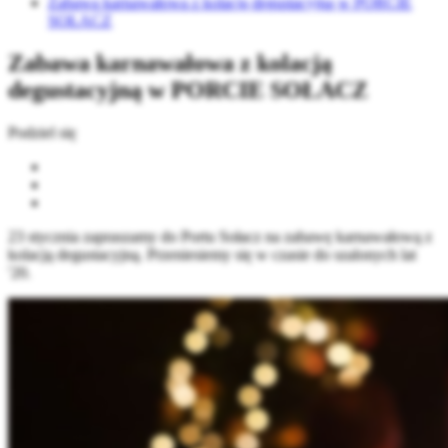
Zabawa karnawałowa z kolacją degustacyjną w PORCIE
SOŁACZ
Zabawa karnawałowa z kolacją
degustacyjną w PORCIE SOŁACZ
Podziel się
23 stycznia zapraszamy do Portu Sołacz na zabawę karnawałową z
kolacją degustacyjną. Przeniesiemy się w czasie do szalonych lat
'20.