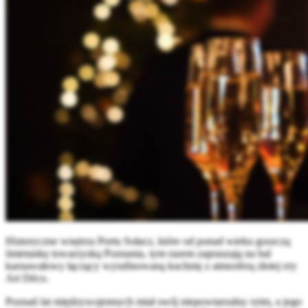
Historyczne wnętrza Portu Sołacz, które od ponad wieku goszczą
śmietankę towarzyską Poznania, tym razem zapraszają na bal
karnawałowy łączący wyrafinowaną kuchnię z atmosferą złotej ery
Art Déco.
Poznań lat międzywojennych miał swój niepowtarzalny rytm, a jego