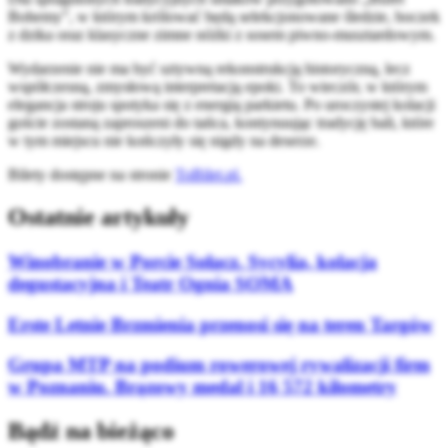
Bohemy”, w którym królować będą selekcjonowane śledzie, boczek
z dzika oraz klasyczne zimne nóżki z sosem piwno-musztardowym.
Wydarzenie nie ma być sztywną rekonstrukcją historyczną, lecz
współczesną, zmysłową interpretacją epoki. To wieczór, w którym
elegancja stroju spotyka się z energią parkietu. Po uroczystej kolacji
goście zostaną zaproszeni do tańca, kontynuując tradycję bali, które
w tym miejscu nie kończyły się nigdy na deserze.
Bilety dostępne na stronie
ToBilet.pl.
Ostatnie artykuły
Winobranie w Porcie Sołacz. Sycylia, kolacja
degustacyjna i Teatr Ognia SOMA
Erste Letnie Brzmienia przenosi się na teren Targów
Grupa MTP na podium rowerowej rywalizacji firm
w Poznaniu. Brązowy medal i 16 572 kilometry
Bądź na bieżąco