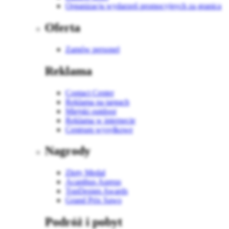
Organizacja wydarzeń promocyjnych za granicą
Oferta
Zamów personel
Reklama
Contact Center
Reklama na targach
Miejski outdoor
Reklama w internecie
Centrum wysyłkowe
Nagrody
Złoty Medal
Acanthus Aureus
TopDesign Awards
Grand Prix Sawo
Podróż i pobyt