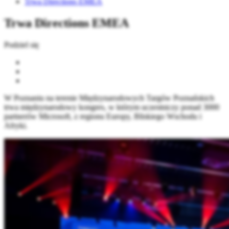
Trwa Directions EMEA
Trwa Directions EMEA
Podziel się
W Poznaniu na terenie Międzynarodowych Targów Poznańskich
trwa międzynarodowy kongres, w którym uczestniczy ponad 3000
partnerów Microsoft, z regionu Europy, Bliskiego Wschodu i
Afryki.