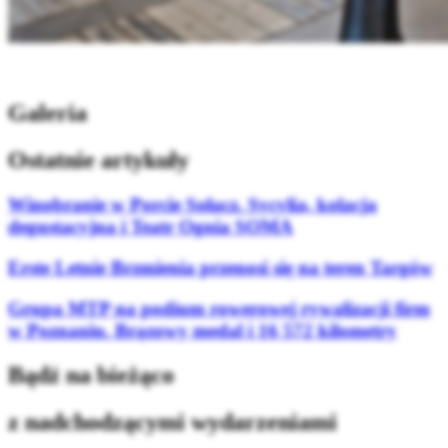
Galeria
Ostatnie artykuły
Winobranie w Porcie Sołacz. Sycylia, kolacja
degustacyjna i Teatr Ognia SOMA
Erste Letnie Brzmienia przenosi się na teren Targów
Grupa MTP na podium rowerowej rywalizacji firm
w Poznaniu. Brązowy medal i 16 572 kilometry
Bądź na bieżąco
z nadchodzącymi wydarzeniami