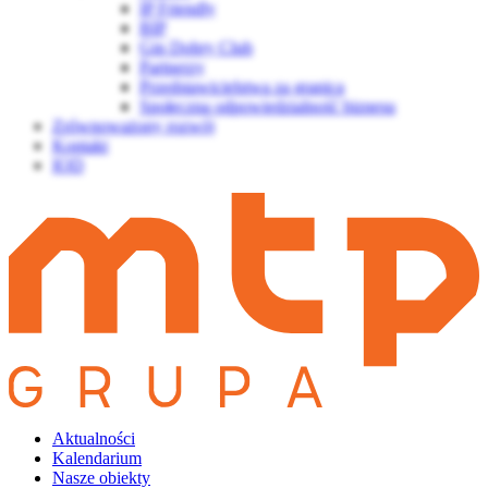
IP Friendly
BIP
Gin Dobry Club
Partnerzy
Przedstawicielstwa za granicą
Społeczna odpowiedzialność biznesu
Zrównoważony rozwój
Kontakt
IOD
Aktualności
Kalendarium
Nasze obiekty