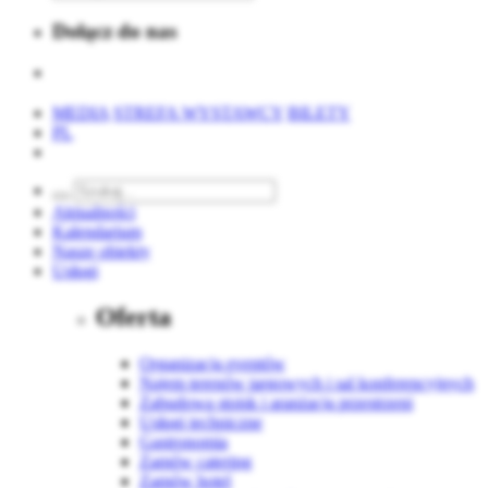
Dołącz do nas
MEDIA
STREFA WYSTAWCY
BILETY
PL
Aktualności
Kalendarium
Nasze obiekty
Usługi
Oferta
Organizacja eventów
Najem terenów targowych i sal konferencyjnych
Zabudowa stoisk i aranżacja przestrzeni
Usługi techniczne
Gastronomia
Zamów catering
Zamów hotel