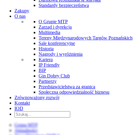
Standardy bezpieczeństwa
Zakupy
O nas
O Grupie MTP
Zarząd i dyrekcja
Multimedia
Tereny Międzynarodowych Targów Poznańskich
Sale konferencyjne
Historia
Nagrody i wyróżnienia
Kariera
IP Friendly
BIP
Gin Dobry Club
Partnerzy
Przedstawicielstwa za granicą
Społeczna odpowiedzialność biznesu
Zrównoważony rozwój
Kontakt
IOD
Grupa MTP
Aktualności