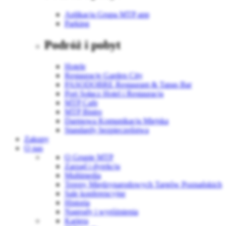
Aplikacja Grupa MTP app
Parking
Podróż i pobyt
Hotele
Restauracje Garden City
PASODOBRE Restaurant & Tapas Bar
Port Sołacz Hotel i Restauracja
MTP Cafe
MTP Bistro
Darmowa Komunikacja Miejska
Standardy bezpieczeństwa
Zakupy
O nas
O Grupie MTP
Zarząd i dyrekcja
Multimedia
Tereny Międzynarodowych Targów Poznańskich
Sale konferencyjne
Historia
Nagrody i wyróżnienia
Kariera