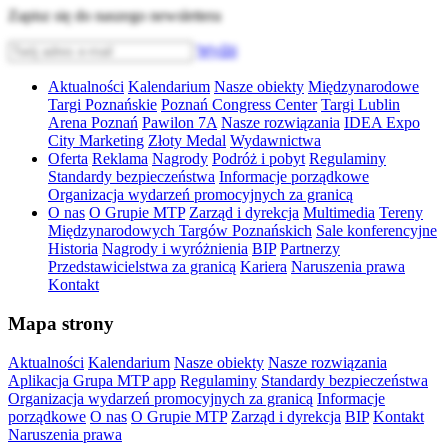
Zapisz się do naszego newslettera
Wyślij
Aktualności
Kalendarium
Nasze obiekty
Międzynarodowe
Targi Poznańskie
Poznań Congress Center
Targi Lublin
Arena Poznań
Pawilon 7A
Nasze rozwiązania
IDEA Expo
City Marketing
Złoty Medal
Wydawnictwa
Oferta
Reklama
Nagrody
Podróż i pobyt
Regulaminy
Standardy bezpieczeństwa
Informacje porządkowe
Organizacja wydarzeń promocyjnych za granicą
O nas
O Grupie MTP
Zarząd i dyrekcja
Multimedia
Tereny
Międzynarodowych Targów Poznańskich
Sale konferencyjne
Historia
Nagrody i wyróżnienia
BIP
Partnerzy
Przedstawicielstwa za granicą
Kariera
Naruszenia prawa
Kontakt
Mapa strony
Aktualności
Kalendarium
Nasze obiekty
Nasze rozwiązania
Aplikacja Grupa MTP app
Regulaminy
Standardy bezpieczeństwa
Organizacja wydarzeń promocyjnych za granicą
Informacje
porządkowe
O nas
O Grupie MTP
Zarząd i dyrekcja
BIP
Kontakt
Naruszenia prawa