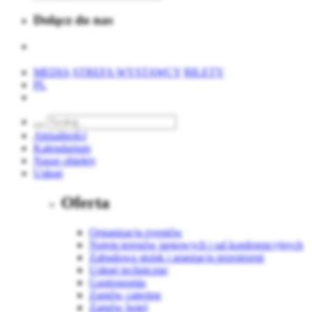
Dołącz do nas
MEDIA
STREFA WYSTAWCY
BILETY
PL
Aktualności
Kalendarium
Nasze obiekty
Usługi
Oferta
Organizacja eventów
Najem terenów targowych i sal konferencyjnych
Zabudowa stoisk i aranżacja przestrzeni
Usługi techniczne
Gastronomia
Zamów catering
Zamów hotel