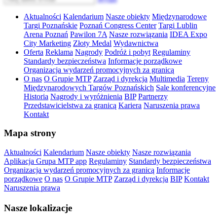
Aktualności
Kalendarium
Nasze obiekty
Międzynarodowe
Targi Poznańskie
Poznań Congress Center
Targi Lublin
Arena Poznań
Pawilon 7A
Nasze rozwiązania
IDEA Expo
City Marketing
Złoty Medal
Wydawnictwa
Oferta
Reklama
Nagrody
Podróż i pobyt
Regulaminy
Standardy bezpieczeństwa
Informacje porządkowe
Organizacja wydarzeń promocyjnych za granicą
O nas
O Grupie MTP
Zarząd i dyrekcja
Multimedia
Tereny
Międzynarodowych Targów Poznańskich
Sale konferencyjne
Historia
Nagrody i wyróżnienia
BIP
Partnerzy
Przedstawicielstwa za granicą
Kariera
Naruszenia prawa
Kontakt
Mapa strony
Aktualności
Kalendarium
Nasze obiekty
Nasze rozwiązania
Aplikacja Grupa MTP app
Regulaminy
Standardy bezpieczeństwa
Organizacja wydarzeń promocyjnych za granicą
Informacje
porządkowe
O nas
O Grupie MTP
Zarząd i dyrekcja
BIP
Kontakt
Naruszenia prawa
Nasze lokalizacje