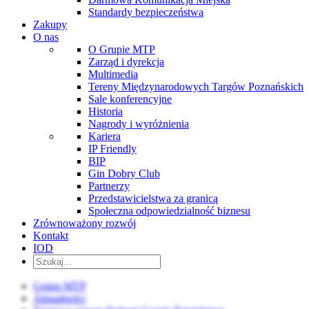
Standardy bezpieczeństwa
Zakupy
O nas
O Grupie MTP
Zarząd i dyrekcja
Multimedia
Tereny Międzynarodowych Targów Poznańskich
Sale konferencyjne
Historia
Nagrody i wyróżnienia
Kariera
IP Friendly
BIP
Gin Dobry Club
Partnerzy
Przedstawicielstwa za granicą
Społeczna odpowiedzialność biznesu
Zrównoważony rozwój
Kontakt
IOD
Grupa MTP
Aktualności