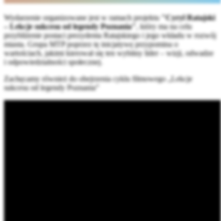
Wydarzenie organizowane jest w ramach projektu
"Cyryl Ratajski
– Lekcje sukcesu od legendy Poznania"
, który ma na celu
przybliżenie postaci prezydenta Ratajskiego i jego wkładu w rozwój
miasta. Grupa MTP poprzez tę inicjatywę przypomina o
wartościach, jakimi kierował się ten wybitny lider – wizji, odwadze
i odpowiedzialności społecznej.
Zachęcamy również do obejrzenia cyklu filmowego „Lekcje
sukcesu od legendy Poznania”