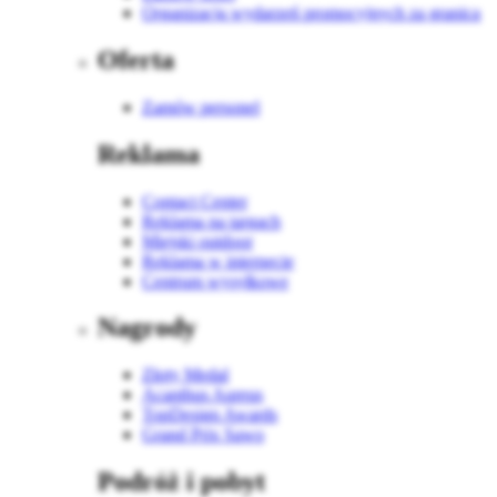
Organizacja wydarzeń promocyjnych za granicą
Oferta
Zamów personel
Reklama
Contact Center
Reklama na targach
Miejski outdoor
Reklama w internecie
Centrum wysyłkowe
Nagrody
Złoty Medal
Acanthus Aureus
TopDesign Awards
Grand Prix Sawo
Podróż i pobyt