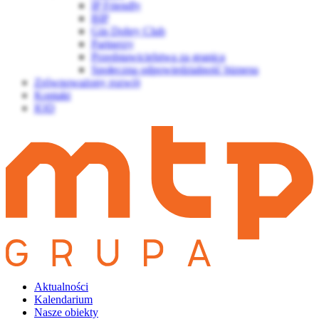
IP Friendly
BIP
Gin Dobry Club
Partnerzy
Przedstawicielstwa za granicą
Społeczna odpowiedzialność biznesu
Zrównoważony rozwój
Kontakt
IOD
Aktualności
Kalendarium
Nasze obiekty