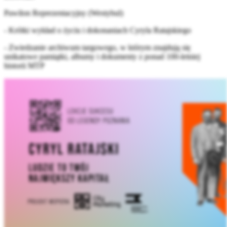
Pawilon Reprezentacyjny (Westybul)
- Krótki wykład o życiu i dokonaniach Cyryla Ratajskiego
- Zwiedzanie archiwum targowego, w którym znajdują się
unikatowe pamiątki, albumy i dokumenty z ponad 100-letniej
historii MTP