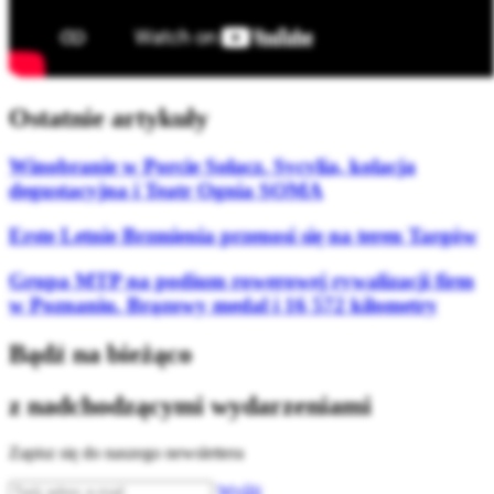
Ostatnie artykuły
Winobranie w Porcie Sołacz. Sycylia, kolacja
degustacyjna i Teatr Ognia SOMA
Erste Letnie Brzmienia przenosi się na teren Targów
Grupa MTP na podium rowerowej rywalizacji firm
w Poznaniu. Brązowy medal i 16 572 kilometry
Bądź na bieżąco
z nadchodzącymi wydarzeniami
Zapisz się do naszego newslettera
Wyślij