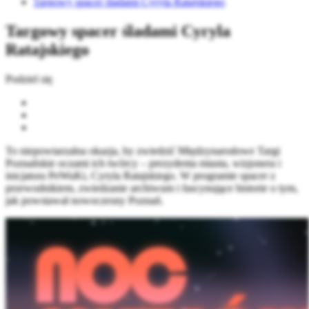
Targowy spacer śladami Cyryla Ratajskiego
Targowy spacer śladami Cyryla
Ratajskiego
Podziel się
To niepowtarzalna okazja, by zwiedzić Międzynarodowe Targi
Poznańskie oczami ich twórcy – prezydenta miasta, wizjonera i
inicjatora PeWuKi, Cyryla Ratajskiego. W programie spacer z
przewodnikiem, zwiedzanie archiwum i fascynujące historie o tym,
jak powstawał nowoczesny Poznań.