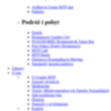
Aplikacja Grupa MTP app
Parking
Podróż i pobyt
Hotele
Restauracje Garden City
PASODOBRE Restaurant & Tapas Bar
Port Sołacz Hotel i Restauracja
MTP Cafe
MTP Bistro
Darmowa Komunikacja Miejska
Standardy bezpieczeństwa
Zakupy
O nas
O Grupie MTP
Zarząd i dyrekcja
Multimedia
Tereny Międzynarodowych Targów Poznańskich
Sale konferencyjne
Historia
Nagrody i wyróżnienia
Kariera