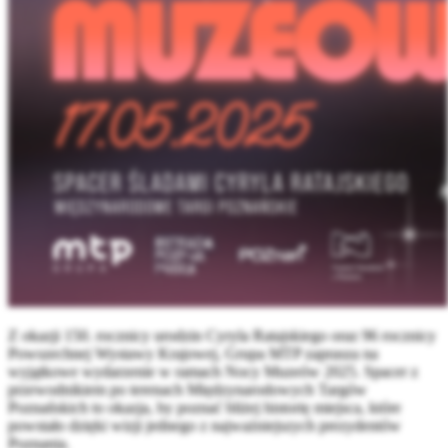
Z okazji 150. rocznicy urodzin Cyryla Ratajskiego oraz 96 rocznicy
Powszechnej Wystawy Krajowej, Grupa MTP zaprasza na
wyjątkowe wydarzenie w ramach Nocy Muzeów 2025. Spacer z
przewodnikiem po terenach Międzynarodowych Targów
Poznańskich to okazja, by poznać bliżej historię miejsca, które
powstało dzięki wizji jednego z najważniejszych prezydentów
Poznania.