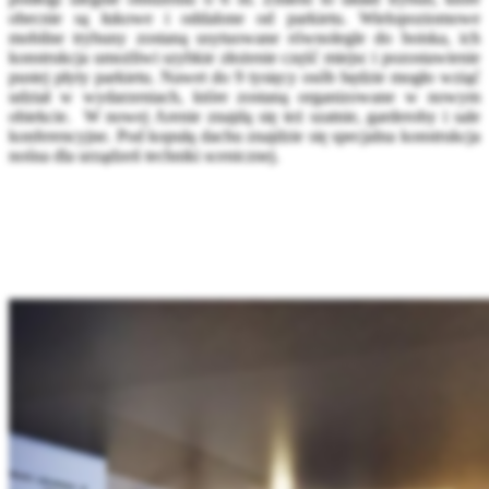
obecnie są łukowe i oddalone od parkietu. Wielopoziomowe
mobilne trybuny zostaną usytuowane równolegle do boiska, ich
konstrukcja umożliwi szybkie złożenie część miejsc i pozostawienie
pustej płyty parkietu. Nawet do 9 tysięcy osób będzie mogło wziąć
udział w wydarzeniach, które zostaną organizowane w nowym
obiekcie. W nowej Arenie znajdą się też szatnie, garderoby i sale
konferencyjne. Pod kopułą dachu znajdzie się specjalna konstrukcja
nośna dla urządzeń techniki scenicznej.