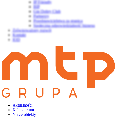
IP Friendly
BIP
Gin Dobry Club
Partnerzy
Przedstawicielstwa za granicą
Społeczna odpowiedzialność biznesu
Zrównoważony rozwój
Kontakt
IOD
Aktualności
Kalendarium
Nasze obiekty