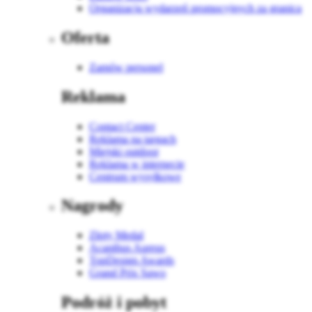
Organizacja wydarzeń promocyjnych za granicą
Oferta
Zamów personel
Reklama
Contact Center
Reklama na targach
Miejski outdoor
Reklama w internecie
Centrum wysyłkowe
Nagrody
Złoty Medal
Acanthus Aureus
TopDesign Awards
Grand Prix Sawo
Podróż i pobyt