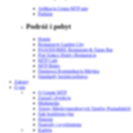
Aplikacja Grupa MTP app
Parking
Podróż i pobyt
Hotele
Restauracje Garden City
PASODOBRE Restaurant & Tapas Bar
Port Sołacz Hotel i Restauracja
MTP Cafe
MTP Bistro
Darmowa Komunikacja Miejska
Standardy bezpieczeństwa
Zakupy
O nas
O Grupie MTP
Zarząd i dyrekcja
Multimedia
Tereny Międzynarodowych Targów Poznańskich
Sale konferencyjne
Historia
Nagrody i wyróżnienia
Kariera