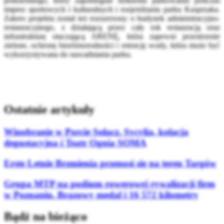
podziemnego, który zapobiegnie dzikiemu parkowaniu podczas
imprez sportowych i kulturalnych i rozjeżdżaniu parku Kasprzaka.
Zakres projektu został też rozszerzony o budynek administracyjno-
restauracyjnego, z działającą przez cały rok restauracją oraz
infrastrukturę otaczającą ARENĘ, która zapewni przestrzenie
zielone, ochronę bioróżnorodności i retencję wody, która może być
wykorzystywana do nawadniania parku.
Ostatnie artykuły
Winobranie w Porcie Sołacz. Sycylia, kolacja
degustacyjna i Teatr Ognia SOMA
Erste Letnie Brzmienia przenosi się na teren Targów
Grupa MTP na podium rowerowej rywalizacji firm
w Poznaniu. Brązowy medal i 16 572 kilometry
Bądź na bieżąco