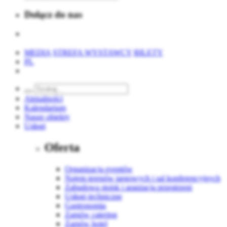
Dołącz do nas
MEDIA
STREFA WYSTAWCY
BILETY
PL
Aktualności
Kalendarium
Nasze obiekty
Usługi
Oferta
Organizacja eventów
Najem terenów targowych i sal konferencyjnych
Zabudowa stoisk i aranżacja przestrzeni
Usługi techniczne
Gastronomia
Zamów catering
Zamów hotel