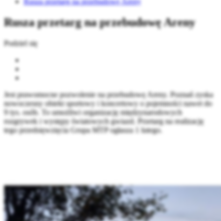
Rusza przetarg na przebudowę Areny
Rusza przetarg na przebudowę Areny
Podziel się
Jest prawomocne pozwolenie na przebudowę Areny. Poznań zyska
nowoczesny obiekt sportowy i koncertowy o pojemności nawet do
9 tys. osób. To umożliwi organizację międzynarodowych
rozgrywek i występy światowych gwiazd. Przetarg na realizację
tego przedsięwzięcia Grupa MTP ogłasza 1 lutego.