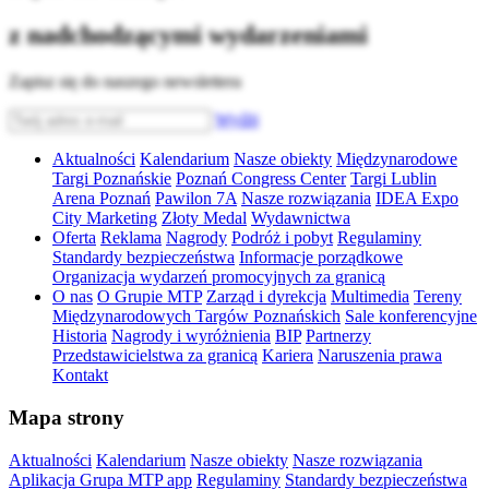
z nadchodzącymi wydarzeniami
Zapisz się do naszego newslettera
Wyślij
Aktualności
Kalendarium
Nasze obiekty
Międzynarodowe
Targi Poznańskie
Poznań Congress Center
Targi Lublin
Arena Poznań
Pawilon 7A
Nasze rozwiązania
IDEA Expo
City Marketing
Złoty Medal
Wydawnictwa
Oferta
Reklama
Nagrody
Podróż i pobyt
Regulaminy
Standardy bezpieczeństwa
Informacje porządkowe
Organizacja wydarzeń promocyjnych za granicą
O nas
O Grupie MTP
Zarząd i dyrekcja
Multimedia
Tereny
Międzynarodowych Targów Poznańskich
Sale konferencyjne
Historia
Nagrody i wyróżnienia
BIP
Partnerzy
Przedstawicielstwa za granicą
Kariera
Naruszenia prawa
Kontakt
Mapa strony
Aktualności
Kalendarium
Nasze obiekty
Nasze rozwiązania
Aplikacja Grupa MTP app
Regulaminy
Standardy bezpieczeństwa