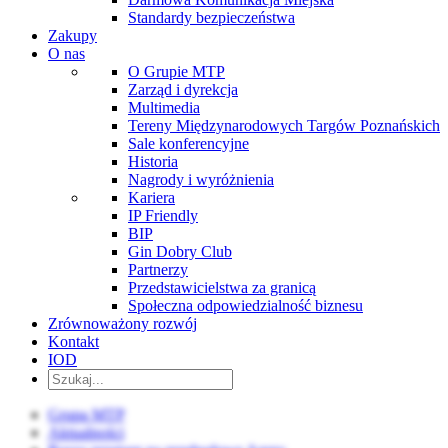
Standardy bezpieczeństwa
Zakupy
O nas
O Grupie MTP
Zarząd i dyrekcja
Multimedia
Tereny Międzynarodowych Targów Poznańskich
Sale konferencyjne
Historia
Nagrody i wyróżnienia
Kariera
IP Friendly
BIP
Gin Dobry Club
Partnerzy
Przedstawicielstwa za granicą
Społeczna odpowiedzialność biznesu
Zrównoważony rozwój
Kontakt
IOD
Grupa MTP
Aktualności