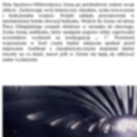
Hala Sportowo-Widowiskowa Arena po przebudowie zmieni swoje
oblicze. Zachowując swój historyczny charakter, zyska nowoczesne
i funkcjonalne wnętrze. Projekt zakłada pozostawienie w
niezmienionej formie elewacji budynku. Wejście do Areny od strony
Placu Olimpijskiego zostanie obniżone w stosunku do obecnego.
Zyska formę amfiteatru, który następnie poprzez lobby zaprowadzi
uczestników wydarzeń na kondygnację „- 1”. Przestrzeń
wyposażona w food courty będzie miejscem spotkań przed
imprezami. Amfiteatr z charakterystycznymi stopniami będzie
otwarty na co dzień, nawet jeśli w Arenie nie będą się odbywać
żadne wydarzenie.