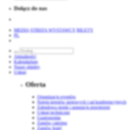
Dołącz do nas
MEDIA
STREFA WYSTAWCY
BILETY
PL
Aktualności
Kalendarium
Nasze obiekty
Usługi
Oferta
Organizacja eventów
Najem terenów targowych i sal konferencyjnych
Zabudowa stoisk i aranżacja przestrzeni
Usługi techniczne
Gastronomia
Zamów catering
Zamów hotel