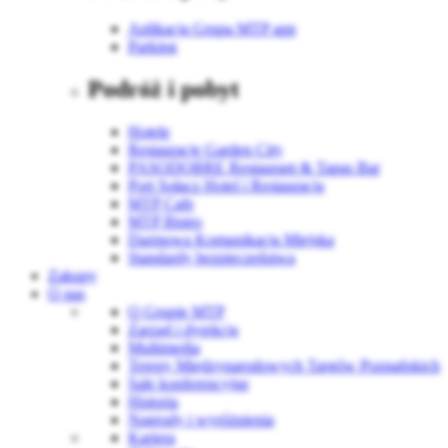
Aplikacja Grupa MTP app
Parking
Podróż i pobyt
Hotele
Restauracje Garden City
PASODOBRE Restaurant & Tapas Bar
Port Sołacz Hotel i Restauracja
MTP Cafe
MTP Bistro
Darmowa Komunikacja Miejska
Standardy bezpieczeństwa
Zakupy
O nas
O Grupie MTP
Zarząd i dyrekcja
Multimedia
Tereny Międzynarodowych Targów Poznańskich
Sale konferencyjne
Historia
Nagrody i wyróżnienia
Kariera