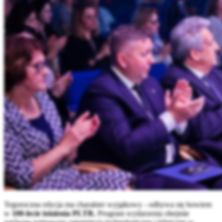
Tegoroczna edycja ma charakter wyjątkowy - odbywa się bowiem
w
100-lecie istnienia PLTR.
Program wydarzenia obejmie