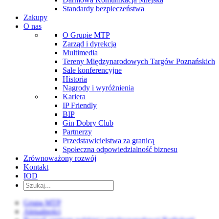
Standardy bezpieczeństwa
Zakupy
O nas
O Grupie MTP
Zarząd i dyrekcja
Multimedia
Tereny Międzynarodowych Targów Poznańskich
Sale konferencyjne
Historia
Nagrody i wyróżnienia
Kariera
IP Friendly
BIP
Gin Dobry Club
Partnerzy
Przedstawicielstwa za granicą
Społeczna odpowiedzialność biznesu
Zrównoważony rozwój
Kontakt
IOD
Grupa MTP
Aktualności