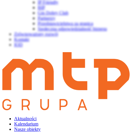
IP Friendly
BIP
Gin Dobry Club
Partnerzy
Przedstawicielstwa za granicą
Społeczna odpowiedzialność biznesu
Zrównoważony rozwój
Kontakt
IOD
Aktualności
Kalendarium
Nasze obiekty