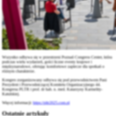
Wszystko odbywa się w przestrzeni Poznań Congress Center, która
podczas wielu wydarzeń, gości liczne eventy krajowe i
międzynarodowe, oferując komfortowe zaplecze dla spotkań o
różnym charakterze.
Kongres zorganizowany odbywa się pod przewodnictwem Pani
Prezydent i Przewodniczącej Komitetu Organizacyjnego 44.
Kongresu PLTR i prof. dr hab. n. med. Katarzyny Karmelity-
Katulskiej.
Więcej informacji:
https://pltr2025.com.pl
Ostatnie artykuły