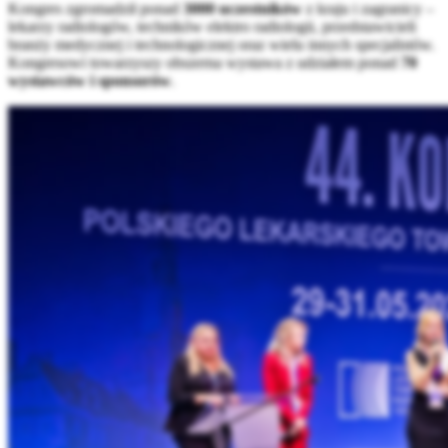
Kongres zgromadził ponad
3000 uczestników
z kraju i zagranicy –
lekarzy radiologów, techników elektro radiologii, przedstawicieli
branży medycznej i technologicznej oraz wielu innych specjalistów.
Kongresowi towarzyszy obszerna wystawa z udziałem ponad
70
wystawców i sponsorów
.