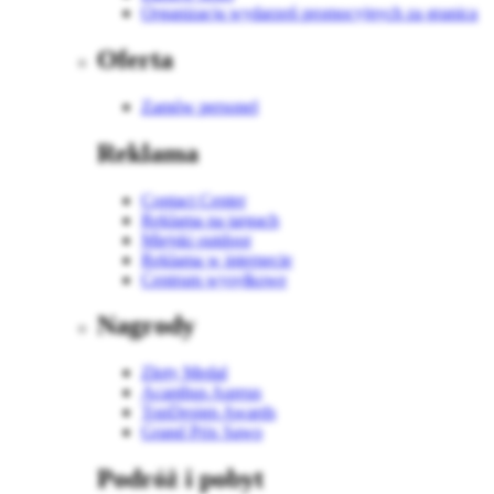
Organizacja wydarzeń promocyjnych za granicą
Oferta
Zamów personel
Reklama
Contact Center
Reklama na targach
Miejski outdoor
Reklama w internecie
Centrum wysyłkowe
Nagrody
Złoty Medal
Acanthus Aureus
TopDesign Awards
Grand Prix Sawo
Podróż i pobyt