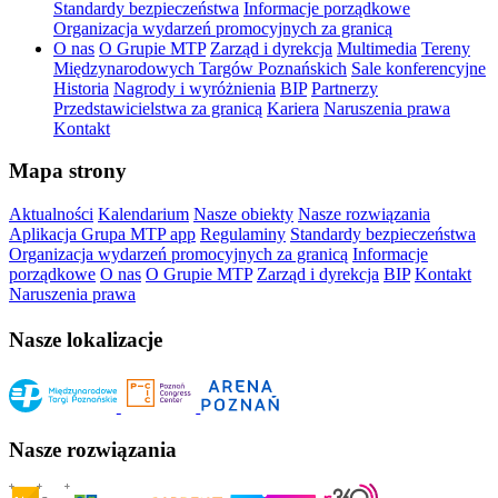
Standardy bezpieczeństwa
Informacje porządkowe
Organizacja wydarzeń promocyjnych za granicą
O nas
O Grupie MTP
Zarząd i dyrekcja
Multimedia
Tereny
Międzynarodowych Targów Poznańskich
Sale konferencyjne
Historia
Nagrody i wyróżnienia
BIP
Partnerzy
Przedstawicielstwa za granicą
Kariera
Naruszenia prawa
Kontakt
Mapa strony
Aktualności
Kalendarium
Nasze obiekty
Nasze rozwiązania
Aplikacja Grupa MTP app
Regulaminy
Standardy bezpieczeństwa
Organizacja wydarzeń promocyjnych za granicą
Informacje
porządkowe
O nas
O Grupie MTP
Zarząd i dyrekcja
BIP
Kontakt
Naruszenia prawa
Nasze lokalizacje
Nasze rozwiązania