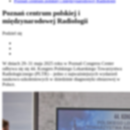
Poznań centrum polskiej i międzynarodowej Radiologii
Poznań centrum polskiej i
międzynarodowej Radiologii
Podziel się
W dniach 29–31 maja 2025 roku w Poznań Congress Center
odbywa się się 44. Kongres Polskiego Lekarskiego Towarzystwa
Radiologicznego (PLTR) – jedno z najważniejszych wydarzeń
naukowo-szkoleniowych w dziedzinie diagnostyki obrazowej w
Polsce.