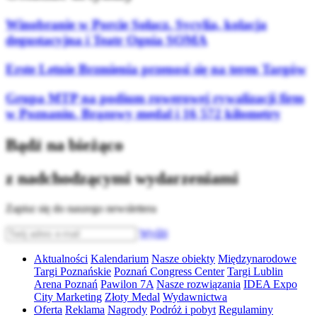
Winobranie w Porcie Sołacz. Sycylia, kolacja
degustacyjna i Teatr Ognia SOMA
Erste Letnie Brzmienia przenosi się na teren Targów
Grupa MTP na podium rowerowej rywalizacji firm
w Poznaniu. Brązowy medal i 16 572 kilometry
Bądź na bieżąco
z nadchodzącymi wydarzeniami
Zapisz się do naszego newslettera
Wyślij
Aktualności
Kalendarium
Nasze obiekty
Międzynarodowe
Targi Poznańskie
Poznań Congress Center
Targi Lublin
Arena Poznań
Pawilon 7A
Nasze rozwiązania
IDEA Expo
City Marketing
Złoty Medal
Wydawnictwa
Oferta
Reklama
Nagrody
Podróż i pobyt
Regulaminy