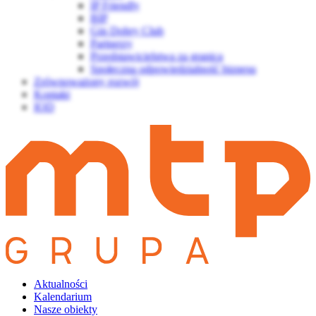
IP Friendly
BIP
Gin Dobry Club
Partnerzy
Przedstawicielstwa za granicą
Społeczna odpowiedzialność biznesu
Zrównoważony rozwój
Kontakt
IOD
Aktualności
Kalendarium
Nasze obiekty