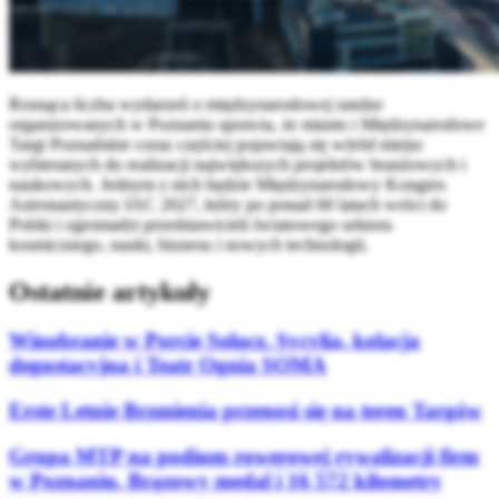
Rosnąca liczba wydarzeń o międzynarodowej randze
organizowanych w Poznaniu sprawia, że miasto i Międzynarodowe
Targi Poznańskie coraz częściej pojawiają się wśród miejsc
wybieranych do realizacji największych projektów branżowych i
naukowych. Jednym z nich będzie Międzynarodowy Kongres
Astronautyczny IAC 2027, który po ponad 60 latach wróci do
Polski i zgromadzi przedstawicieli światowego sektora
kosmicznego, nauki, biznesu i nowych technologii.
Ostatnie artykuły
Winobranie w Porcie Sołacz. Sycylia, kolacja
degustacyjna i Teatr Ognia SOMA
Erste Letnie Brzmienia przenosi się na teren Targów
Grupa MTP na podium rowerowej rywalizacji firm
w Poznaniu. Brązowy medal i 16 572 kilometry