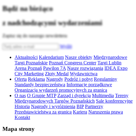
Bądź na bieżąco
z nadchodzącymi wydarzeniami
Zapisz się do naszego newslettera
Wyślij
Aktualności
Kalendarium
Nasze obiekty
Międzynarodowe
Targi Poznańskie
Poznań Congress Center
Targi Lublin
Arena Poznań
Pawilon 7A
Nasze rozwiązania
IDEA Expo
City Marketing
Złoty Medal
Wydawnictwa
Oferta
Reklama
Nagrody
Podróż i pobyt
Regulaminy
Standardy bezpieczeństwa
Informacje porządkowe
Organizacja wydarzeń promocyjnych za granicą
O nas
O Grupie MTP
Zarząd i dyrekcja
Multimedia
Tereny
Międzynarodowych Targów Poznańskich
Sale konferencyjne
Historia
Nagrody i wyróżnienia
BIP
Partnerzy
Przedstawicielstwa za granicą
Kariera
Naruszenia prawa
Kontakt
Mapa strony