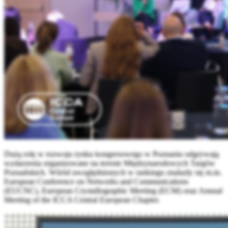
Dużą rolę w rozwoju rynku kongresowego w Poznaniu odgrywają
wydarzenia organizowane na terenie Międzynarodowych Targów
Poznańskich. Wśród uwzględnionych w rankingu znalazły się m.in.
European Conference on Networks and Communications
(EUCNC), European Crystallographic Meeting (ECM) oraz Annual
Meeting of the ICCA Central European Chapter.