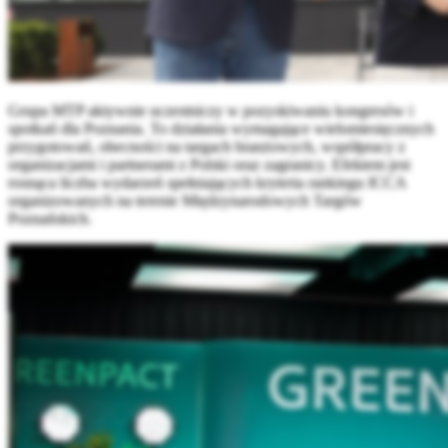
Grupa MTP aktywnie uczestniczy w pozyskiwaniu kongresów i
spotkań dla Poznania. To działania wymagające wielomiesięcznych
przygotowań, obecności na targach branżowych, współpracy z
organizacjami i partnerami z Polski oraz zagranicy. Efektem jest
rosnąca liczba wydarzeń spełniających kryteria rankingu ICCA
organizowanych na terenie Międzynarodowych Targów
Poznańskich.