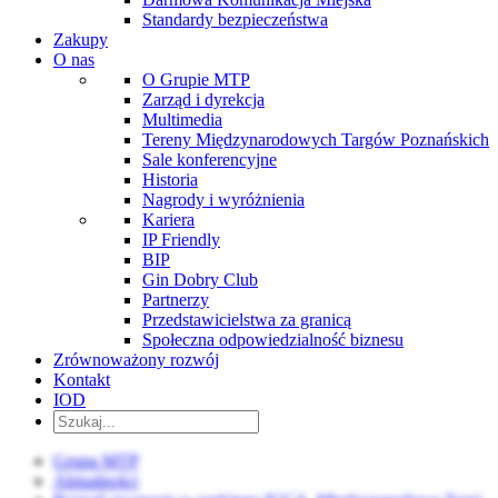
Standardy bezpieczeństwa
Zakupy
O nas
O Grupie MTP
Zarząd i dyrekcja
Multimedia
Tereny Międzynarodowych Targów Poznańskich
Sale konferencyjne
Historia
Nagrody i wyróżnienia
Kariera
IP Friendly
BIP
Gin Dobry Club
Partnerzy
Przedstawicielstwa za granicą
Społeczna odpowiedzialność biznesu
Zrównoważony rozwój
Kontakt
IOD
Grupa MTP
Aktualności