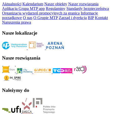
Aktualności
Kalendarium
Nasze obiekty
Nasze rozwiązania
Aplikacja Grupa MTP app
Regulaminy
Standardy bezpieczeństwa
Organizacja wydarzeń promocyjnych za granicą
Informacje
porządkowe
O nas
O Grupie MTP
Zarząd i dyrekcja
BIP
Kontakt
Naruszenia prawa
Nasze lokalizacje
Nasze rozwiązania
Należymy do