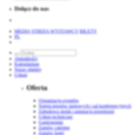
Dołącz do nas
MEDIA
STREFA WYSTAWCY
BILETY
PL
Aktualności
Kalendarium
Nasze obiekty
Usługi
Oferta
Organizacja eventów
Najem terenów targowych i sal konferencyjnych
Zabudowa stoisk i aranżacja przestrzeni
Usługi techniczne
Gastronomia
Zamów catering
Zamów hotel