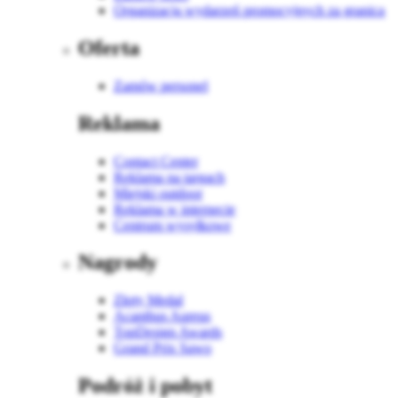
Organizacja wydarzeń promocyjnych za granicą
Oferta
Zamów personel
Reklama
Contact Center
Reklama na targach
Miejski outdoor
Reklama w internecie
Centrum wysyłkowe
Nagrody
Złoty Medal
Acanthus Aureus
TopDesign Awards
Grand Prix Sawo
Podróż i pobyt