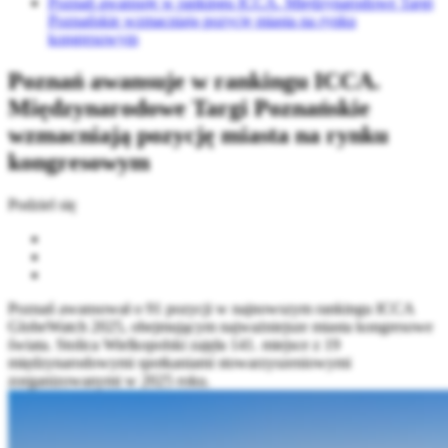
Poznań awansuje w rankingu ICCA. Międzynarodowe Targi
Poznańskie wzmacniają pozycję miasta na rynku
kongresowym
Poznań awansuje w rankingu ICCA.
Międzynarodowe Targi Poznańskie
wzmacniają pozycję miasta na rynku
kongresowym
Podziel się
Poznań awansował o 91 pozycji w najnowszym rankingu ICCA
GlobeWatch 2025, obejmującym najważniejsze miasta kongresowe
świata. Stolica Wielkopolski zajęła 141. miejsce z 19
międzynarodowymi spotkaniami stowarzyszeniowymi
zorganizowanymi w 2025 roku.