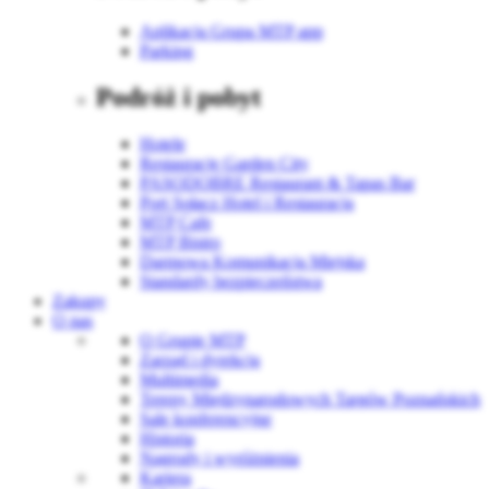
Aplikacja Grupa MTP app
Parking
Podróż i pobyt
Hotele
Restauracje Garden City
PASODOBRE Restaurant & Tapas Bar
Port Sołacz Hotel i Restauracja
MTP Cafe
MTP Bistro
Darmowa Komunikacja Miejska
Standardy bezpieczeństwa
Zakupy
O nas
O Grupie MTP
Zarząd i dyrekcja
Multimedia
Tereny Międzynarodowych Targów Poznańskich
Sale konferencyjne
Historia
Nagrody i wyróżnienia
Kariera