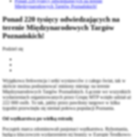
Ponad 220 tysięcy odwiedzających na terenie
Międzynarodowych Targów Poznańskich!
Ponad 220 tysięcy odwiedzających na
terenie Międzynarodowych Targów
Poznańskich!
Podziel się
Wyjątkowa frekwencja i setki wystawców z całego świat, tak w
skrócie można podsumować miniony miesiąc na terenie
Międzynarodowych Targów Poznańskich. Łącznie we wszystkich
wydarzeniach organizowanych przez Grupę MTP wzięło udział aż
222 000 osób. To tak, jakby przez pawilony targowe w kilka
tygodni przewinęła się niemal połowa populacji Poznania.
Od wędkarstwa po wielką estradę
Początek marca zdominowali pasjonaci wędkarstwa. Rybomania,
będąca kluczowym wydarzeniem tej branży w Europie Środkowo-