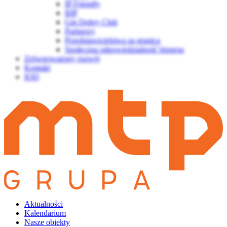
IP Friendly
BIP
Gin Dobry Club
Partnerzy
Przedstawicielstwa za granicą
Społeczna odpowiedzialność biznesu
Zrównoważony rozwój
Kontakt
IOD
Aktualności
Kalendarium
Nasze obiekty