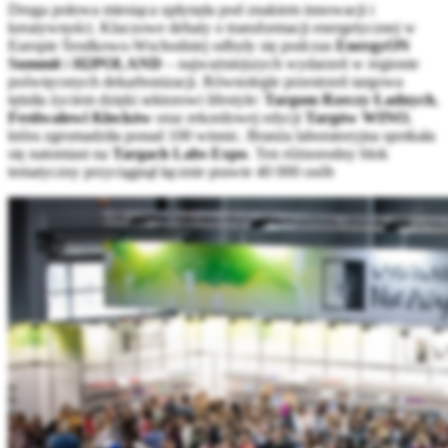
Druga połowa miesiąca upłynęła pod znakiem innowacji i
kreatywności.
Kluczowe debaty o transformacji energetycznej w
Europie Środkowo-Wschodniej odbyły się podczas
EnergyON
Summit
i
H2POLAND
– najważniejszych wydarzeń w regionie
poświęconych dekarbonizacji
.
Równolegle przestrzeń targowa
tętniła życiem dzięki sektorowi lifestyle:
Targom Rzeczy Ładnych
,
Festiwalowi Klocków
oraz rekordowej edycji
Targów WINO
,
która zgromadziła ponad 100 winnic
.
Branża laboratoryjna spotkała
się natomiast na
Targach Labs Expo
.
Ten różnorodny blok
tematyczny przyciągnął łącznie prawie 40 000 osób