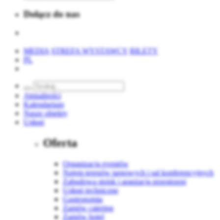
Dołącz do nas
MEDIA
STREFA WYSTAWCY
BILETY
PL
Aktualności
Kalendarium
Nasze obiekty
Usługi
Oferta
Organizacja eventów
Najem terenów targowych i sal konferencyjnych
Zabudowa stoisk i aranżacja przestrzeni
Usługi techniczne
Gastronomia
Zamów catering
Zamów hotel