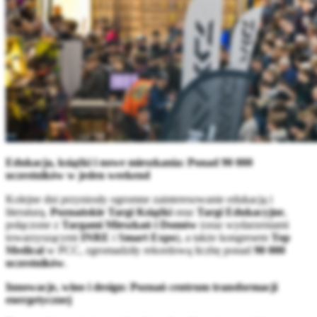
Edukacja, książki i nowe mieszkania: Ponad 90 000
uczestników w jeden weekend
Kolejne dni przyniosły ogromne zainteresowanie edukacją i
literaturą.
Poznańskie Targi Książki
oraz
Targi Edukacyjne
,
połączone z
Targami Mieszkań i Domów
(oraz wydarzeniami
towarzyszącymi
INRE
i
Smart Expo
), a także kongresem
Top
Medical
w PCC, zgromadziły rekordową liczbę ponad
90 000
uczestników
.
Innowacje, wino i design: Poznań centrum transformacji
energetycznej