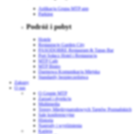
Aplikacja Grupa MTP app
Parking
Podróż i pobyt
Hotele
Restauracje Garden City
PASODOBRE Restaurant & Tapas Bar
Port Sołacz Hotel i Restauracja
MTP Cafe
MTP Bistro
Darmowa Komunikacja Miejska
Standardy bezpieczeństwa
Zakupy
O nas
O Grupie MTP
Zarząd i dyrekcja
Multimedia
Tereny Międzynarodowych Targów Poznańskich
Sale konferencyjne
Historia
Nagrody i wyróżnienia
Kariera