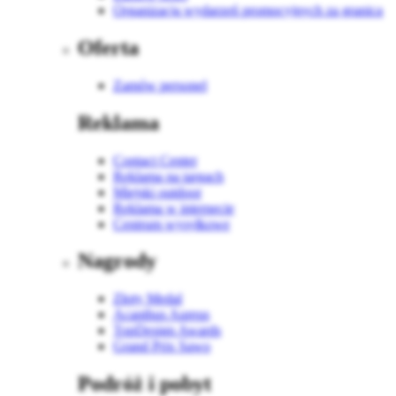
Organizacja wydarzeń promocyjnych za granicą
Oferta
Zamów personel
Reklama
Contact Center
Reklama na targach
Miejski outdoor
Reklama w internecie
Centrum wysyłkowe
Nagrody
Złoty Medal
Acanthus Aureus
TopDesign Awards
Grand Prix Sawo
Podróż i pobyt