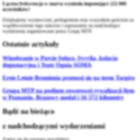
Łączna frekwencja w marcu wyniosła imponujące 222 000
uczestników!
Dziękujemy wystawcom, prelegentom oraz wszystkim gościom za
współtworzenie tego sukcesu i zapraszamy na nadchodzące
wydarzenia organizowane przez Grupę MTP.
Ostatnie artykuły
Winobranie w Porcie Sołacz. Sycylia, kolacja
degustacyjna i Teatr Ognia SOMA
Erste Letnie Brzmienia przenosi się na teren Targów
Grupa MTP na podium rowerowej rywalizacji firm
w Poznaniu. Brązowy medal i 16 572 kilometry
Bądź na bieżąco
z nadchodzącymi wydarzeniami
Zapisz się do naszego newslettera