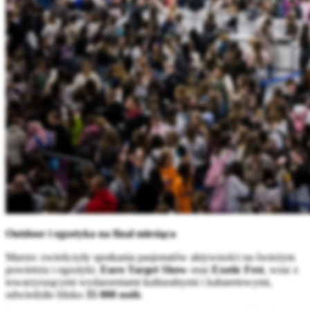
Outdoor i egzotyka na finał miesiąca
Marzec zwieńczyły spotkania pasjonatów aktywności na świeżym
powietrzu i egzotyki.
Euro Target Show
oraz
Exotic Fest
, wraz z
towarzyszącymi wydarzeniami kulturalnymi i kabaretowymi,
odwiedziło blisko
35 000 osób
.