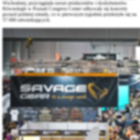
Wschodniej, przyciągnęła rzesze producentów i dystrybutorów.
Równolegle w Poznań Congress Center odbywały się koncerty
gwiazd polskiej estrady, co w pierwszym tygodniu przełożyło się na
57 000 odwiedzających.