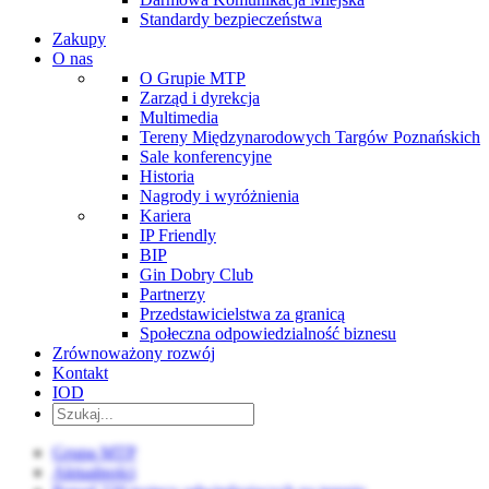
Standardy bezpieczeństwa
Zakupy
O nas
O Grupie MTP
Zarząd i dyrekcja
Multimedia
Tereny Międzynarodowych Targów Poznańskich
Sale konferencyjne
Historia
Nagrody i wyróżnienia
Kariera
IP Friendly
BIP
Gin Dobry Club
Partnerzy
Przedstawicielstwa za granicą
Społeczna odpowiedzialność biznesu
Zrównoważony rozwój
Kontakt
IOD
Grupa MTP
Aktualności