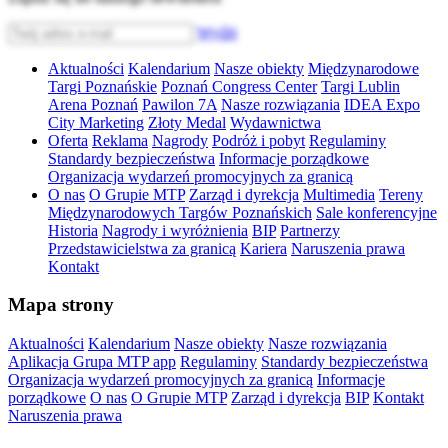
Wyślij
Aktualności
Kalendarium
Nasze obiekty
Międzynarodowe
Targi Poznańskie
Poznań Congress Center
Targi Lublin
Arena Poznań
Pawilon 7A
Nasze rozwiązania
IDEA Expo
City Marketing
Złoty Medal
Wydawnictwa
Oferta
Reklama
Nagrody
Podróż i pobyt
Regulaminy
Standardy bezpieczeństwa
Informacje porządkowe
Organizacja wydarzeń promocyjnych za granicą
O nas
O Grupie MTP
Zarząd i dyrekcja
Multimedia
Tereny
Międzynarodowych Targów Poznańskich
Sale konferencyjne
Historia
Nagrody i wyróżnienia
BIP
Partnerzy
Przedstawicielstwa za granicą
Kariera
Naruszenia prawa
Kontakt
Mapa strony
Aktualności
Kalendarium
Nasze obiekty
Nasze rozwiązania
Aplikacja Grupa MTP app
Regulaminy
Standardy bezpieczeństwa
Organizacja wydarzeń promocyjnych za granicą
Informacje
porządkowe
O nas
O Grupie MTP
Zarząd i dyrekcja
BIP
Kontakt
Naruszenia prawa