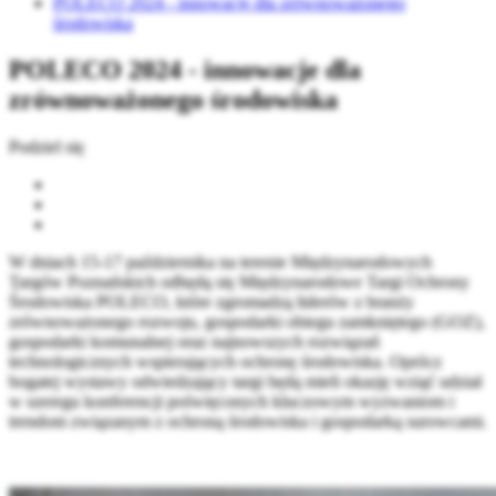
POLECO 2024 - innowacje dla zrównoważonego
środowiska
POLECO 2024 - innowacje dla
zrównoważonego środowiska
Podziel się
W dniach 15-17 października na terenie Międzynarodowych
Targów Poznańskich odbędą się Międzynarodowe Targi Ochrony
Środowiska POLECO, które zgromadzą liderów z branży
zrównoważonego rozwoju, gospodarki obiegu zamkniętego (GOZ),
gospodarki komunalnej oraz najnowszych rozwiązań
technologicznych wspierających ochronę środowiska. Oprócz
bogatej wystawy odwiedzający targi będą mieli okazję wziąć udział
w szeregu konferencji poświęconych kluczowym wyzwaniom i
trendom związanym z ochroną środowiska i gospodarką surowcami.