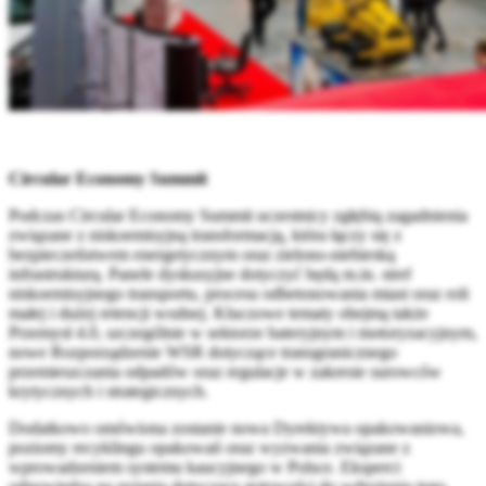
Circular Economy Summit
Podczas Circular Economy Summit uczestnicy zgłębią zagadnienia
związane z niskoemisyjną transformacją, która łączy się z
bezpieczeństwem energetycznym oraz zielono-niebieską
infrastrukturą. Panele dyskusyjne dotyczyć będą m.in. stref
niskoemisyjnego transportu, procesu odbetonowania miast oraz roli
małej i dużej retencji wodnej. Kluczowe tematy obejmą także
Przemysł 4.0, szczególnie w sektorze bateryjnym i motoryzacyjnym,
nowe Rozporządzenie WSR dotyczące transgranicznego
przemieszczania odpadów oraz regulacje w zakresie surowców
krytycznych i strategicznych.
Dodatkowo omówiona zostanie nowa Dyrektywa opakowaniowa,
poziomy recyklingu opakowań oraz wyzwania związane z
wprowadzeniem systemu kaucyjnego w Polsce. Eksperci