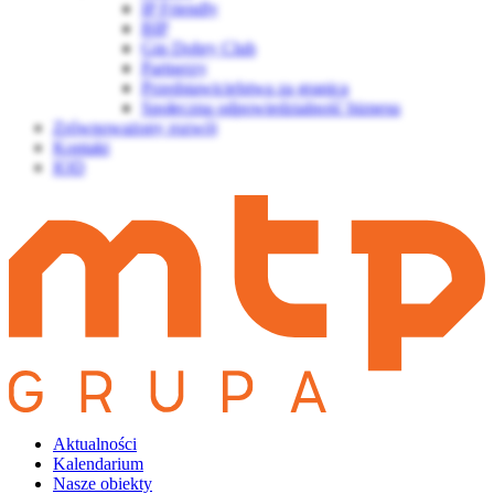
IP Friendly
BIP
Gin Dobry Club
Partnerzy
Przedstawicielstwa za granicą
Społeczna odpowiedzialność biznesu
Zrównoważony rozwój
Kontakt
IOD
Aktualności
Kalendarium
Nasze obiekty