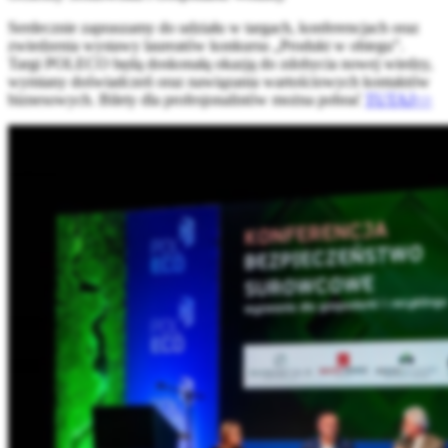
Serdecznie zapraszamy do udziału w targach, konferencjach oraz
zwiedzenia wystawy laureatów konkursu „Produkt w obiegu”.
Targi POLECO będą doskonałą okazją do zdobycia nowej wiedzy,
wymiany doświadczeń oraz nawiązania wartościowych kontaktów
biznesowych. Bilety dla profesjonalistów można pobrać
TUTAJ>>