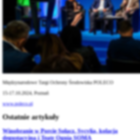
Międzynarodowe Targi Ochrony Środowiska POLECO
15-17.10.2024, Poznań
www.poleco.pl
Ostatnie artykuły
Winobranie w Porcie Sołacz. Sycylia, kolacja
degustacyjna i Teatr Ognia SOMA