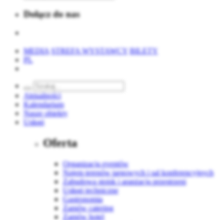
Dołącz do nas
MEDIA
STREFA WYSTAWCY
BILETY
PL
Aktualności
Kalendarium
Nasze obiekty
Usługi
Oferta
Organizacja eventów
Najem terenów targowych i sal konferencyjnych
Zabudowa stoisk i aranżacja przestrzeni
Usługi techniczne
Gastronomia
Zamów catering
Zamów hotel