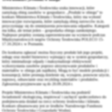
Ministerstwo Klimatu i Środowiska szuka innowacji, które
zamykają obieg zasobów w gospodarce. „Produkt w obiegu” to
konkurs Ministerstwa Klimatu i Środowiska, który ma wyłonić
innowacyjne rozwiązania, które zamykają obieg surowców m.in.
przyczyniając się do zmniejszenia powstawania odpadów. Kategorii
ma kilka, ale temat jeden – gospodarka obiegu zamkniętego.
Najlepsze projekty zostaną zaprezentowane na wystawie podczas
Międzynarodowych targów Ochrony Środowiska POLECO 15-
17.10.2024 r. w Poznaniu.
Do konkursu zgłaszać można fizyczny produkt lub jego projekt,
usługę oraz model biznesowy wpisujący się w system gospodarczy,
który minimalizuje odpady i maksymalizuje efektywność
wykorzystania zasobów poprzez utrzymywanie produktów i
materiałów w obiegu jak najdłużej. Mogą to być modele produkcji i
konsumpcji, które promują dzielenie się, wynajem, ponowne użycie,
naprawę, odnawianie oraz recykling materiałów i produktów.
Zgłoszenia przyjmowane są do 20.09.2024 r.
Projekt Ministerstwa Klimatu i Środowiska ma podnieść
świadomość ekologiczną, inspirować i zachęcić społeczeństwo do
podejmowania działań na rzecz ochrony środowiska i klimatu.
Konkurs sfinansowany jest ze środków Narodowego Funduszu
Ochrony Środowiska i Gospodarki Wodnej.