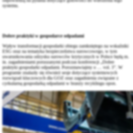
odpowiedzą na pytania dotyczące gotowości do wdrożenia tego
systemu.
Dobre praktyki w gospodarce odpadami
Wpływ transformacji gospodarki obiegu zamkniętego na wskaźniki
ESG oraz na tematyka bezpieczeństwa surowcowego, w tym
uwarunkowania odzysku surowców krytycznych w Polsce będą m.
in. zagadnieniami poruszanymi podczas konferencji „Dobre
praktyki gospodarki odpadami. Porozmawiajmy o … vol. 3”. W
programie znalazły się również sesje dotyczące systemowych
rozwiązań kluczowych dla GOZ oraz zagadnienia związane z
cyrkularną gospodarką odpadami w branży recyklingu opon.