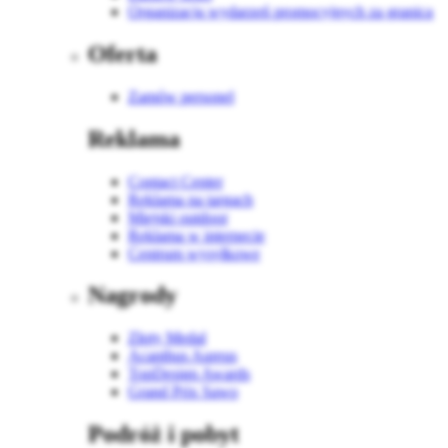
Organizacja wydarzeń promocyjnych za granicą
Oferta
Zamów personel
Reklama
Contact Center
Reklama na targach
Miejski outdoor
Reklama w internecie
Centrum wysyłkowe
Nagrody
Złoty Medal
Acanthus Aureus
TopDesign Awards
Grand Prix Sawo
Podróż i pobyt