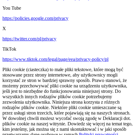
You Tube
https://policies.google.com/privacy
X
https://twitter.com/pl/privacy
TikTok
https://www.tiktok.com/legal/page/eea/privacy-policy/pl
Pliki cookie (ciasteczka) to małe pliki tekstowe, które mogą być
stosowane przez strony internetowe, aby użytkownicy mogli
korzystać ze stron w bardziej sprawny sposób. Prawo stanowi, że
możemy przechowywać pliki cookie na urządzeniu użytkownika,
jeśli jest to niezbędne do funkcjonowania niniejszej strony. Do
wszystkich innych rodzajów plików cookie potrzebujemy
zezwolenia użytkownika. Niniejsza strona korzysta z różnych
rodzajów plików cookie. Niektóre pliki cookie umieszczane są
przez usługi stron trzecich, które pojawiają się na naszych stronach.
W dowolnej chwili możesz wycofać swoją zgodę w Deklaracji dot.
plików cookie na naszej witrynie. Dowiedz się więcej na temat tego,
kim jesteśmy, jak można się z nami skontaktować i w jaki sposób
przetwarzamy dane osobowe w ramach
Polityki prywatności