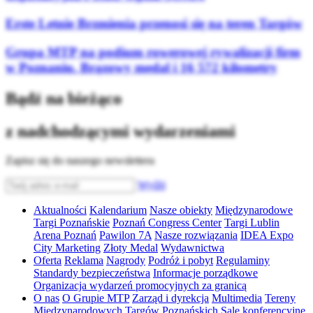
Erste Letnie Brzmienia przenosi się na teren Targów
Grupa MTP na podium rowerowej rywalizacji firm
w Poznaniu. Brązowy medal i 16 572 kilometry
Bądź na bieżąco
z nadchodzącymi wydarzeniami
Zapisz się do naszego newslettera
Wyślij
Aktualności
Kalendarium
Nasze obiekty
Międzynarodowe
Targi Poznańskie
Poznań Congress Center
Targi Lublin
Arena Poznań
Pawilon 7A
Nasze rozwiązania
IDEA Expo
City Marketing
Złoty Medal
Wydawnictwa
Oferta
Reklama
Nagrody
Podróż i pobyt
Regulaminy
Standardy bezpieczeństwa
Informacje porządkowe
Organizacja wydarzeń promocyjnych za granicą
O nas
O Grupie MTP
Zarząd i dyrekcja
Multimedia
Tereny
Międzynarodowych Targów Poznańskich
Sale konferencyjne