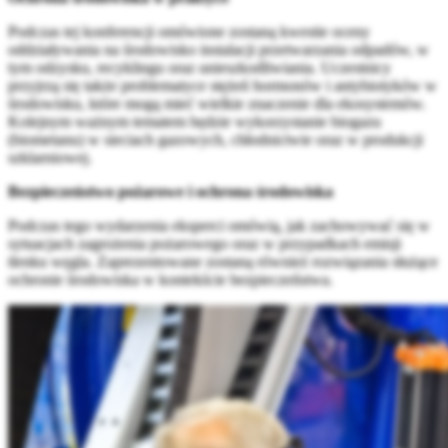
Podczas tej konferencji omówione zostaną kwestie oceny
oddziaływania na środowisko instalacji przetwarzania odpadów, w
tym odzysku, recyklingu oraz unieszkodliwiania. Uczestnicy
przyjrzą się także problematyce stężeń hormonów i antybiotyków w
środowisku, które mogą mieć wielkie znaczenie dla ekosystemów.
Kolejnym ważnym tematem będzie wykorzystanie biogazu
(biometanu) w sieciach gazowych, chłodnictwie oraz w produkcji
szklarniowej.
Bezpieczeństwo pożarowe i ochrona środowiska
Podczas tego wydarzenia eksperci omówią, jak zachowywać się w
sytuacjach zagrożenia pożarowego oraz w przypadkach emisji
tlenku węgla. Zaprezentowane zostaną również rozwiązania służące
ochronie środowiska w kontekście bezpieczeństwa.