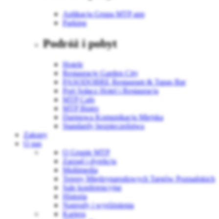
Aplikacja Grupa MTP app
Parking
Podróż i pobyt
Hotele
Restauracje Garden City
PASODOBRE Restaurant & Tapas Bar
Port Sołacz Hotel i Restauracja
MTP Cafe
MTP Bistro
Darmowa Komunikacja Miejska
Standardy bezpieczeństwa
Zakupy
O nas
O Grupie MTP
Zarząd i dyrekcja
Multimedia
Tereny Międzynarodowych Targów Poznańskich
Sale konferencyjne
Historia
Nagrody i wyróżnienia
Kariera