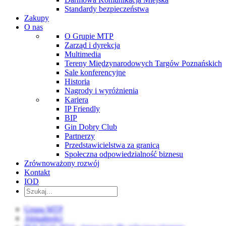
Standardy bezpieczeństwa
Zakupy
O nas
O Grupie MTP
Zarząd i dyrekcja
Multimedia
Tereny Międzynarodowych Targów Poznańskich
Sale konferencyjne
Historia
Nagrody i wyróżnienia
Kariera
IP Friendly
BIP
Gin Dobry Club
Partnerzy
Przedstawicielstwa za granicą
Społeczna odpowiedzialność biznesu
Zrównoważony rozwój
Kontakt
IOD
Grupa MTP
Aktualności