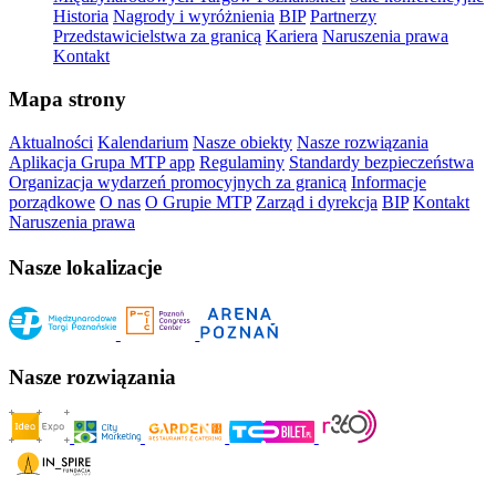
Historia
Nagrody i wyróżnienia
BIP
Partnerzy
Przedstawicielstwa za granicą
Kariera
Naruszenia prawa
Kontakt
Mapa strony
Aktualności
Kalendarium
Nasze obiekty
Nasze rozwiązania
Aplikacja Grupa MTP app
Regulaminy
Standardy bezpieczeństwa
Organizacja wydarzeń promocyjnych za granicą
Informacje
porządkowe
O nas
O Grupie MTP
Zarząd i dyrekcja
BIP
Kontakt
Naruszenia prawa
Nasze lokalizacje
Nasze rozwiązania