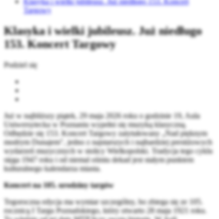
Klasyka i wielki jubileusz. Już niedługo 153. Koncert
Targowy
Klasyka i wielki jubileusz. Już niedługo
153. Koncert Targowy
Podziel się
Już w najbliższy piątek, 29 maja 2026 roku o godzinie 19, Aula
Uniwersytecka w Poznaniu wypełni się muzyką klasyczną.
Odbędzie się 153. Koncert Targowy zatytułowany „Nad pięknym
modrym Dunajem", jedno z najstarszych i najbardziej prestiżowych
wydarzeń muzycznych w stolicy Wielkopolski. Tradycja tego cyklu
sięga 1947 roku i od niemal ośmiu dekad jest stałym punktem
kulturalnego kalendarza miasta.
Koncert na 105. urodziny targów
Tegoroczna edycja ma wymiar szczególny, bo zbiega się ze 105.
rocznicą I Targu Poznańskiego, który otwarto 28 maja 1921 roku.