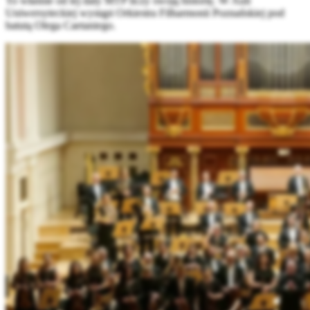
To właśnie od tej daty MTP liczy swoją historię. W Auli
Uniwersyteckiej wystąpi Orkiestra Filharmonii Poznańskiej pod
batutą Olega Caetaniego.