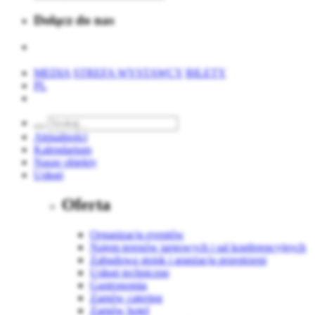
Dołącz do nas
MEDIA
STREFA WYSTAWCY
BILETY
PL
Aktualności
Kalendarium
Nasze obiekty
Usługi
Oferta
Organizacja eventów
Najem terenów targowych i sal konferencyjnych
Zabudowa stoisk i aranżacja przestrzeni
Usługi techniczne
Gastronomia
Zamów catering
Zamów hotel