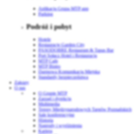
Aplikacja Grupa MTP app
Parking
Podróż i pobyt
Hotele
Restauracje Garden City
PASODOBRE Restaurant & Tapas Bar
Port Sołacz Hotel i Restauracja
MTP Cafe
MTP Bistro
Darmowa Komunikacja Miejska
Standardy bezpieczeństwa
Zakupy
O nas
O Grupie MTP
Zarząd i dyrekcja
Multimedia
Tereny Międzynarodowych Targów Poznańskich
Sale konferencyjne
Historia
Nagrody i wyróżnienia
Kariera