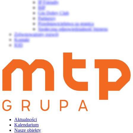
IP Friendly
BIP
Gin Dobry Club
Partnerzy
Przedstawicielstwa za granicą
Społeczna odpowiedzialność biznesu
Zrównoważony rozwój
Kontakt
IOD
Aktualności
Kalendarium
Nasze obiekty