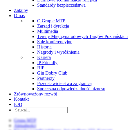
Standardy bezpieczeństwa
Zakupy
O nas
O Grupie MTP
Zarząd i dyrekcja
Multimedia
Tereny Międzynarodowych Targów Poznańskich
Sale konferencyjne
Historia
Nagrody i wyróżnienia
Kariera
IP Friendly
BIP
Gin Dobry Club
Partnerzy
Przedstawicielstwa za granicą
Społeczna odpowiedzialność biznesu
Zrównoważony rozwój
Kontakt
IOD
Grupa MTP
Aktualności