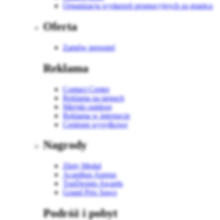
Organizacja wydarzeń promocyjnych za granicą
Oferta
Zamów personel
Reklama
Contact Center
Reklama na targach
Miejski outdoor
Reklama w internecie
Centrum wysyłkowe
Nagrody
Złoty Medal
Acanthus Aureus
TopDesign Awards
Grand Prix Sawo
Podróż i pobyt