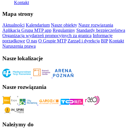
Kontakt
Mapa strony
Aktualności
Kalendarium
Nasze obiekty
Nasze rozwiązania
Aplikacja Grupa MTP app
Regulaminy
Standardy bezpieczeństwa
Organizacja wydarzeń promocyjnych za granicą
Informacje
porządkowe
O nas
O Grupie MTP
Zarząd i dyrekcja
BIP
Kontakt
Naruszenia prawa
Nasze lokalizacje
Nasze rozwiązania
Należymy do