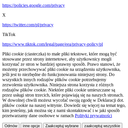
https://policies.google.com/privacy
X
https://twitter.com/pl/privacy
TikTok
https://www.tiktok.com/legal/page/eea/privacy-policy/pl
Pliki cookie (ciasteczka) to małe pliki tekstowe, które mogą być
stosowane przez strony internetowe, aby użytkownicy mogli
korzystać ze stron w bardziej sprawny sposób. Prawo stanowi, że
możemy przechowywać pliki cookie na urządzeniu użytkownika,
jeśli jest to niezbędne do funkcjonowania niniejszej strony. Do
wszystkich innych rodzajów plików cookie potrzebujemy
zezwolenia użytkownika. Niniejsza strona korzysta z różnych
rodzajów plików cookie. Niektóre pliki cookie umieszczane są
przez usługi stron trzecich, które pojawiają się na naszych stronach.
W dowolnej chwili możesz wycofać swoją zgodę w Deklaracji dot.
plików cookie na naszej witrynie. Dowiedz się więcej na temat tego,
kim jesteśmy, jak można się z nami skontaktować i w jaki sposób
przetwarzamy dane osobowe w ramach
Polityki prywatności
Odmów
inne opcje
Zaakceptuj wybrane
zaakceptuj wszystkie