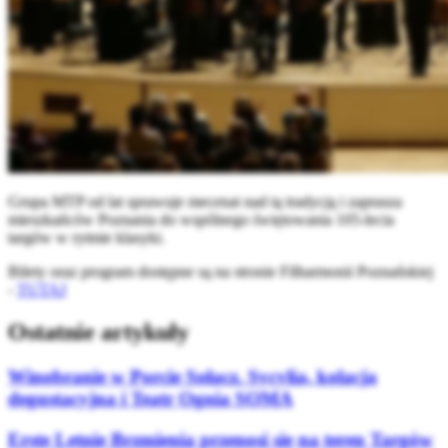
Grupa MTP od lat sprawuje mecenat nad tą tradycją i zaprasza
mieszkańców Poznania do wspólnego świętowania 105-lecia
targów w rytmie klasyki.
Bilety oraz program dostępne są na stronie Filharmonii Poznańskiej
-
TUTAJ
Ostatnie artykuły
Winobranie w Porcie Sołacz. Sycylia, kolacja
degustacyjna i Teatr Ognia SOMA
Erste Letnie Brzmienia przenosi się na teren Targów