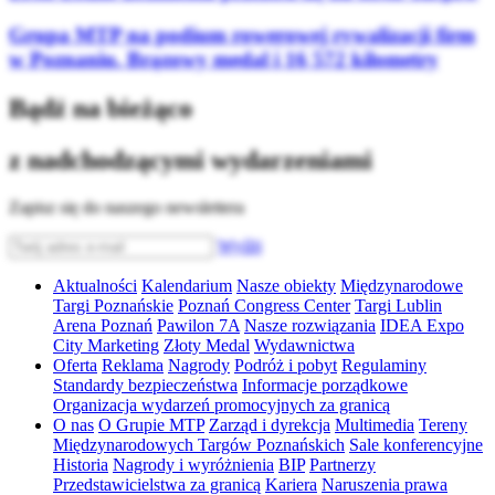
Grupa MTP na podium rowerowej rywalizacji firm
w Poznaniu. Brązowy medal i 16 572 kilometry
Bądź na bieżąco
z nadchodzącymi wydarzeniami
Zapisz się do naszego newslettera
Wyślij
Aktualności
Kalendarium
Nasze obiekty
Międzynarodowe
Targi Poznańskie
Poznań Congress Center
Targi Lublin
Arena Poznań
Pawilon 7A
Nasze rozwiązania
IDEA Expo
City Marketing
Złoty Medal
Wydawnictwa
Oferta
Reklama
Nagrody
Podróż i pobyt
Regulaminy
Standardy bezpieczeństwa
Informacje porządkowe
Organizacja wydarzeń promocyjnych za granicą
O nas
O Grupie MTP
Zarząd i dyrekcja
Multimedia
Tereny
Międzynarodowych Targów Poznańskich
Sale konferencyjne
Historia
Nagrody i wyróżnienia
BIP
Partnerzy
Przedstawicielstwa za granicą
Kariera
Naruszenia prawa