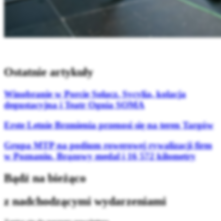
Ostatnie artykuły
Winobranie w Porcie Sołacz. Sycylia, kolacja
degustacyjna i Teatr Ognia SOMA
Erste Letnie Brzmienia przenosi się na teren Targów
Grupa MTP na podium rowerowej rywalizacji firm
w Poznaniu. Brązowy medal i 16 572 kilometry
Bądź na bieżąco
z nadchodzącymi wydarzeniami