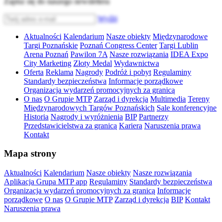
Zapisz się do naszego newslettera
Wyślij
Aktualności
Kalendarium
Nasze obiekty
Międzynarodowe
Targi Poznańskie
Poznań Congress Center
Targi Lublin
Arena Poznań
Pawilon 7A
Nasze rozwiązania
IDEA Expo
City Marketing
Złoty Medal
Wydawnictwa
Oferta
Reklama
Nagrody
Podróż i pobyt
Regulaminy
Standardy bezpieczeństwa
Informacje porządkowe
Organizacja wydarzeń promocyjnych za granicą
O nas
O Grupie MTP
Zarząd i dyrekcja
Multimedia
Tereny
Międzynarodowych Targów Poznańskich
Sale konferencyjne
Historia
Nagrody i wyróżnienia
BIP
Partnerzy
Przedstawicielstwa za granicą
Kariera
Naruszenia prawa
Kontakt
Mapa strony
Aktualności
Kalendarium
Nasze obiekty
Nasze rozwiązania
Aplikacja Grupa MTP app
Regulaminy
Standardy bezpieczeństwa
Organizacja wydarzeń promocyjnych za granicą
Informacje
porządkowe
O nas
O Grupie MTP
Zarząd i dyrekcja
BIP
Kontakt
Naruszenia prawa