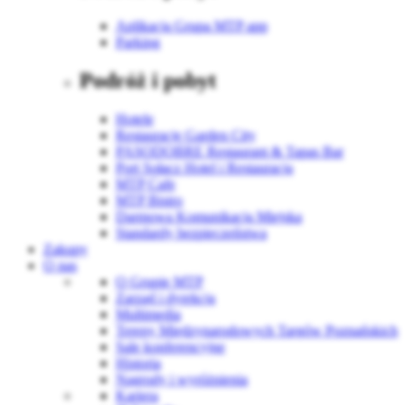
Aplikacja Grupa MTP app
Parking
Podróż i pobyt
Hotele
Restauracje Garden City
PASODOBRE Restaurant & Tapas Bar
Port Sołacz Hotel i Restauracja
MTP Cafe
MTP Bistro
Darmowa Komunikacja Miejska
Standardy bezpieczeństwa
Zakupy
O nas
O Grupie MTP
Zarząd i dyrekcja
Multimedia
Tereny Międzynarodowych Targów Poznańskich
Sale konferencyjne
Historia
Nagrody i wyróżnienia
Kariera