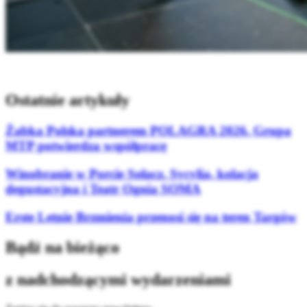
Ostatnie artykuły
Żabka Polska partnerem POLAGRA 2026. Grupa
MTP potwierdza współpracę
Winobranie w Porcie Sołacz. Sycylia, kolacja
degustacyjna i Teatr Ognia SOMA
Erste Letnie Brzmienia przenosi się na teren Targów
Bądź na bieżąco
z nadchodzącymi wydarzeniami