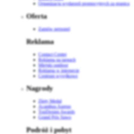
Organizacja wydarzeń promocyjnych za granicą
Oferta
Zamów personel
Reklama
Contact Center
Reklama na targach
Miejski outdoor
Reklama w internecie
Centrum wysyłkowe
Nagrody
Złoty Medal
Acanthus Aureus
TopDesign Awards
Grand Prix Sawo
Podróż i pobyt