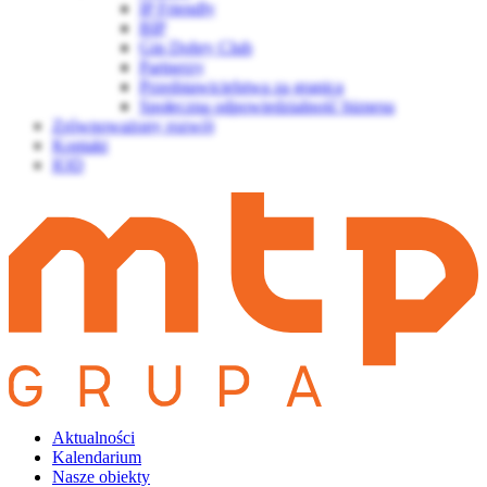
IP Friendly
BIP
Gin Dobry Club
Partnerzy
Przedstawicielstwa za granicą
Społeczna odpowiedzialność biznesu
Zrównoważony rozwój
Kontakt
IOD
Aktualności
Kalendarium
Nasze obiekty