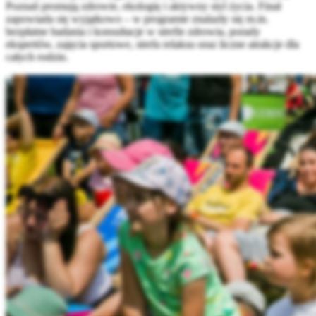
Poznań promują zdrowie, ekologię i aktywny styl życia. Finał
zapowiada się wyjątkowo – w programie znalazły się m.in.
bezpłatne badania i konsultacje w strefie zdrowia, porady
ekspertów, zajęcia sportowe, strefa relaksu oraz liczne atrakcje dla
całych rodzin.