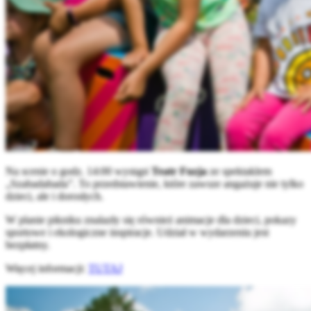
Na scenie o godz. 14:00 wystąpi
Teatr Fuzja
ze spektaklem
„Szabadabada”. To przedstawienie, które zawsze angażuje nie tylko
dzieci, ale i dorosłych.
W planie pikniku znalazły się również animacje dla dzieci, pokazy
sportowe i ekologiczne inspiracje. Udział w wydarzeniu jest
bezpłatny.
Więcej informacji:
TUTAJ