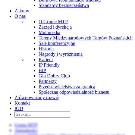
Standardy bezpieczeństwa
Zakupy
O nas
O Grupie MTP
Zarząd i dyrekcja
Multimedia
Tereny Międzynarodowych Targów Poznańskich
Sale konferencyjne
Historia
Nagrody i wyróżnienia
Kariera
IP Friendly
BIP
Gin Dobry Club
Partnerzy
Przedstawicielstwa za granicą
Społeczna odpowiedzialność biznesu
Zrównoważony rozwój
Kontakt
IOD
Grupa MTP
Aktualności