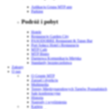
Aplikacja Grupa MTP app
Parking
Podróż i pobyt
Hotele
Restauracje Garden City
PASODOBRE Restaurant & Tapas Bar
Port Sołacz Hotel i Restauracja
MTP Cafe
MTP Bistro
Darmowa Komunikacja Miejska
Standardy bezpieczeństwa
Zakupy
O nas
O Grupie MTP
Zarząd i dyrekcja
Multimedia
Tereny Międzynarodowych Targów Poznańskich
Sale konferencyjne
Historia
Nagrody i wyróżnienia
Kariera