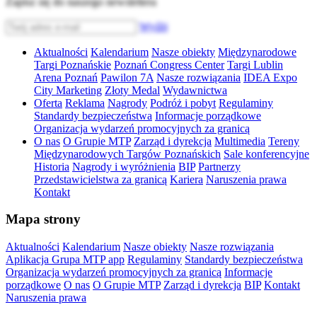
Zapisz się do naszego newslettera
Wyślij
Aktualności
Kalendarium
Nasze obiekty
Międzynarodowe
Targi Poznańskie
Poznań Congress Center
Targi Lublin
Arena Poznań
Pawilon 7A
Nasze rozwiązania
IDEA Expo
City Marketing
Złoty Medal
Wydawnictwa
Oferta
Reklama
Nagrody
Podróż i pobyt
Regulaminy
Standardy bezpieczeństwa
Informacje porządkowe
Organizacja wydarzeń promocyjnych za granicą
O nas
O Grupie MTP
Zarząd i dyrekcja
Multimedia
Tereny
Międzynarodowych Targów Poznańskich
Sale konferencyjne
Historia
Nagrody i wyróżnienia
BIP
Partnerzy
Przedstawicielstwa za granicą
Kariera
Naruszenia prawa
Kontakt
Mapa strony
Aktualności
Kalendarium
Nasze obiekty
Nasze rozwiązania
Aplikacja Grupa MTP app
Regulaminy
Standardy bezpieczeństwa
Organizacja wydarzeń promocyjnych za granicą
Informacje
porządkowe
O nas
O Grupie MTP
Zarząd i dyrekcja
BIP
Kontakt
Naruszenia prawa