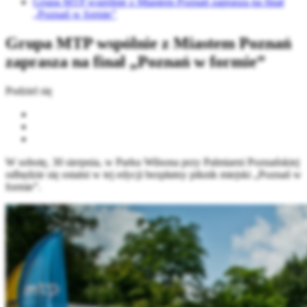
Grupa MTP wspólnie z Miastem Poznań zaprasza na finał
„Poznań w formie”
Grupa MTP wspólnie z Miastem Poznań
zaprasza na finał „Poznań w formie”
Podziel się
W sobotę, 30 sierpnia, w Parku Wilsona przy Palmiarni Poznańskiej
odbędzie się ostatni w tej edycji bezpłatny piknik miejski „Poznań w
formie”.