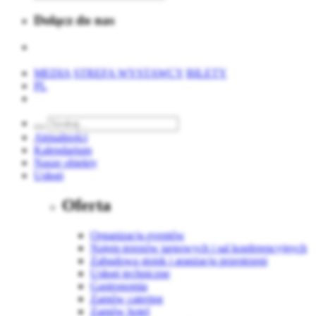
Dołącz do nas
MEDIA
STREFA WYSTAWCY
BILETY
PL
Aktualności
Kalendarium
Nasze obiekty
Usługi
Oferta
Organizacja eventów
Najem terenów targowych i sal konferencyjnych
Zabudowa stoisk i aranżacja przestrzeni
Usługi techniczne
Gastronomia
Zamów catering
Zamów hotel