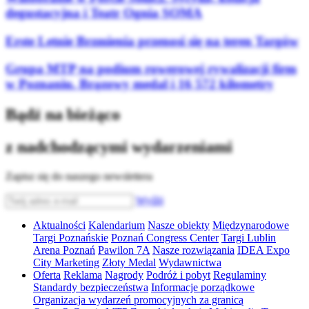
degustacyjna i Teatr Ognia SOMA
Erste Letnie Brzmienia przenosi się na teren Targów
Grupa MTP na podium rowerowej rywalizacji firm
w Poznaniu. Brązowy medal i 16 572 kilometry
Bądź na bieżąco
z nadchodzącymi wydarzeniami
Zapisz się do naszego newslettera
Wyślij
Aktualności
Kalendarium
Nasze obiekty
Międzynarodowe
Targi Poznańskie
Poznań Congress Center
Targi Lublin
Arena Poznań
Pawilon 7A
Nasze rozwiązania
IDEA Expo
City Marketing
Złoty Medal
Wydawnictwa
Oferta
Reklama
Nagrody
Podróż i pobyt
Regulaminy
Standardy bezpieczeństwa
Informacje porządkowe
Organizacja wydarzeń promocyjnych za granicą