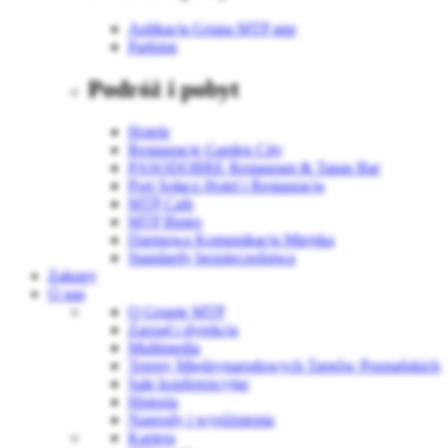
Aplikacja Grupa MTP app
Parking
Podróż i pobyt
Hotele
Restauracje Garden City
PASODOBRE Restaurant & Tapas Bar
Port Sołacz Hotel i Restauracja
MTP Cafe
MTP Bistro
Darmowa Komunikacja Miejska
Standardy bezpieczeństwa
Zakupy
O nas
O Grupie MTP
Zarząd i dyrekcja
Multimedia
Tereny Międzynarodowych Targów Poznańskich
Sale konferencyjne
Historia
Nagrody i wyróżnienia
Kariera