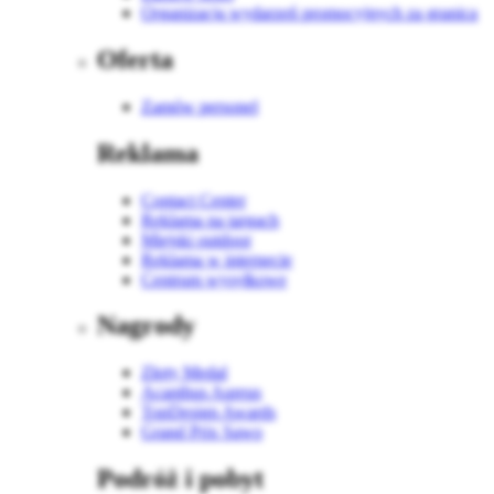
Organizacja wydarzeń promocyjnych za granicą
Oferta
Zamów personel
Reklama
Contact Center
Reklama na targach
Miejski outdoor
Reklama w internecie
Centrum wysyłkowe
Nagrody
Złoty Medal
Acanthus Aureus
TopDesign Awards
Grand Prix Sawo
Podróż i pobyt