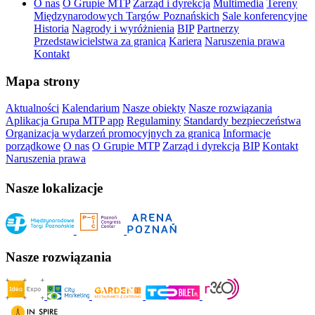
O nas
O Grupie MTP
Zarząd i dyrekcja
Multimedia
Tereny
Międzynarodowych Targów Poznańskich
Sale konferencyjne
Historia
Nagrody i wyróżnienia
BIP
Partnerzy
Przedstawicielstwa za granicą
Kariera
Naruszenia prawa
Kontakt
Mapa strony
Aktualności
Kalendarium
Nasze obiekty
Nasze rozwiązania
Aplikacja Grupa MTP app
Regulaminy
Standardy bezpieczeństwa
Organizacja wydarzeń promocyjnych za granicą
Informacje
porządkowe
O nas
O Grupie MTP
Zarząd i dyrekcja
BIP
Kontakt
Naruszenia prawa
Nasze lokalizacje
Nasze rozwiązania