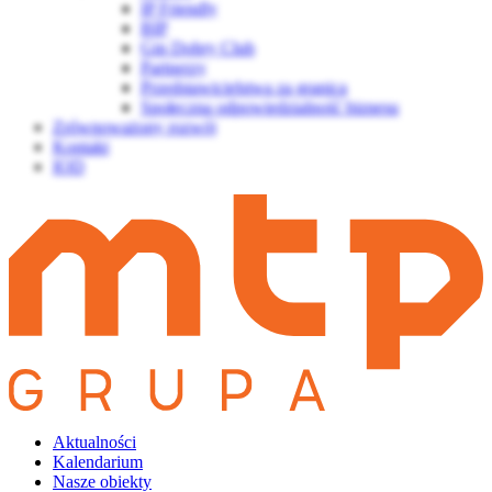
IP Friendly
BIP
Gin Dobry Club
Partnerzy
Przedstawicielstwa za granicą
Społeczna odpowiedzialność biznesu
Zrównoważony rozwój
Kontakt
IOD
Aktualności
Kalendarium
Nasze obiekty