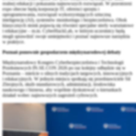
realnej edukacji i pokazania najnowszych rozwiązań. W przestrzeni
expo obecne będą korporacje IT, oferenci sprzętu i
oprogramowania, rozwiązań wykorzystujących sztuczną
inteligencję (AI), systemów monitoringu i bezpieczeństwa. Obok
klasycznych stoisk pojawią się również specjalne strefy warsztatowe
i edukacyjne – m.in. CyberHackLab, w którym uczestnicy będą
mogli sprawdzić swoje umiejętności i poznać najnowsze narzędzia
w praktyce.
Poznań ponownie gospodarzem międzynarodowej debaty
Międzynarodowy Kongres Cyberbezpieczeństwa i Technologii
Przełomowych IN.SE.CON 2026 po raz kolejny odbędzie się w
Poznaniu – mieście o silnych tradycjach targowych, innowacyjnych
i edukacyjnych. W jednym miejscu spotkają się przedstawiciele Sił
Zbrojnych, służb mundurowych, administracji, środowiska
naukowego i biznesu, aby wspólnie dyskutować o kierunkach
działań wobec najnowszych zagrożeń cyfrowych.