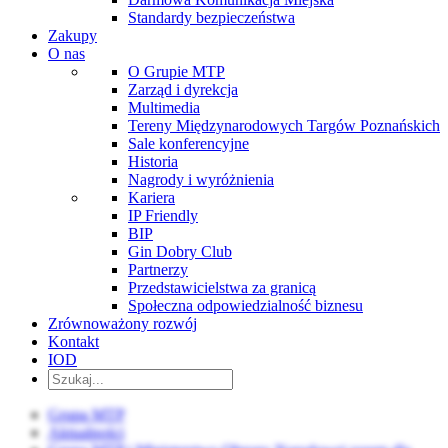
Standardy bezpieczeństwa
Zakupy
O nas
O Grupie MTP
Zarząd i dyrekcja
Multimedia
Tereny Międzynarodowych Targów Poznańskich
Sale konferencyjne
Historia
Nagrody i wyróżnienia
Kariera
IP Friendly
BIP
Gin Dobry Club
Partnerzy
Przedstawicielstwa za granicą
Społeczna odpowiedzialność biznesu
Zrównoważony rozwój
Kontakt
IOD
Grupa MTP
Aktualności