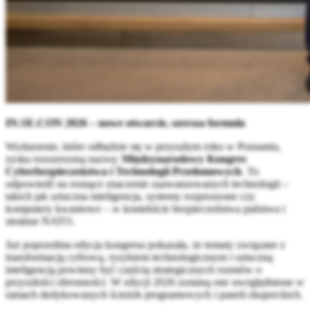
IN.SE.CON 2026 – nowe otwarcie, szersza formuła
Wydarzenie, które odbędzie się w przyszłym roku w Poznaniu,
zyska rozszerzoną nazwę:
Międzynarodowy Kongres
Cyberbezpieczeństwa i Technologii Przełomowych
. To
odpowiedź na rosnące znaczenie zaawansowanych technologii –
takich jak sztuczna inteligencja, systemy rozproszone czy
komputery kwantowe – w kontekście bezpieczeństwa państwa i
struktur NATO.
Już poprzednia edycja kongresu pokazała, że tematy związane z
transformacją cyfrową, ryzykiem technologicznym i sztuczną
inteligencją powinny być częścią strategicznych rozmów o
przyszłości obronności. W edycji 2026 zostaną one uwzględnione w
ramach dedykowanych ścieżek programowych i paneli eksperckich.