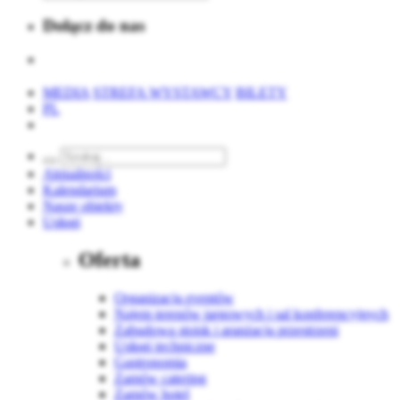
Dołącz do nas
MEDIA
STREFA WYSTAWCY
BILETY
PL
Aktualności
Kalendarium
Nasze obiekty
Usługi
Oferta
Organizacja eventów
Najem terenów targowych i sal konferencyjnych
Zabudowa stoisk i aranżacja przestrzeni
Usługi techniczne
Gastronomia
Zamów catering
Zamów hotel