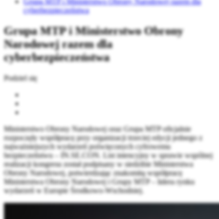
Grupa MTP i Ministerstwo Obrony Narodowej razem dla
cyberbezpieczeństwa
Grupa MTP i Ministerstwo Obrony
Narodowej razem dla
cyberbezpieczeństwa
Podziel się
Ministerstwo Obrony Narodowej oraz Grupa MTP oficjalnie
rozpoczęły współpracę przy organizacji trzeciej edycji jednego z
najważniejszych wydarzeń poświęconych cyfrowemu
bezpieczeństwu – IN.SE.CON. List intencyjny w sprawie wspólnej
realizacji kongresu został podpisany w siedzibie Ministerstwa
Obrony Narodowej, potwierdzając znakomitą współpracę
Ministerstwa Obrony Narodowej i Grupy MTP – lidera rynku
wydarzeń w Europie Środkowo-Wschodniej.