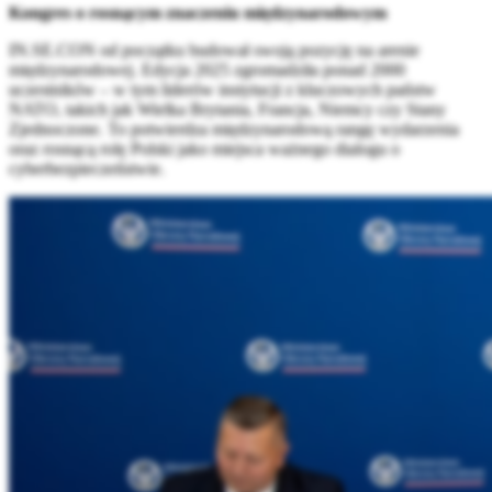
Kongres o rosnącym znaczeniu międzynarodowym
IN.SE.CON od początku budował swoją pozycję na arenie
międzynarodowej. Edycja 2025 zgromadziła ponad 2000
uczestników – w tym liderów instytucji z kluczowych państw
NATO, takich jak Wielka Brytania, Francja, Niemcy czy Stany
Zjednoczone. To potwierdza międzynarodową rangę wydarzenia
oraz rosnącą rolę Polski jako miejsca ważnego dialogu o
cyberbezpieczeństwie.