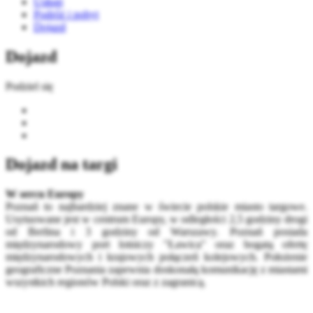
Usługi
Podróż i pobyt
Dojazd
Dojazd
Podziel się
Dojazd na targi
W sercu Europy
Poznań to najbardziej znane w świecie polskie miasto targowe.
Usytuowane jest w centrum Europy, w odległości 2,5 godziny drogi
od Berlina i 3 godziny od Warszawy. Poznań posiada
międzynarodowy port lotniczy "Ławica" oraz bogatą ofertę
międzynarodowych i krajowych połączeń kolejowych. Położenie
geograficzne Poznania zapewnia doskonałą komunikację z miastami
wszystkich regionów Polski oraz z zagranicą.