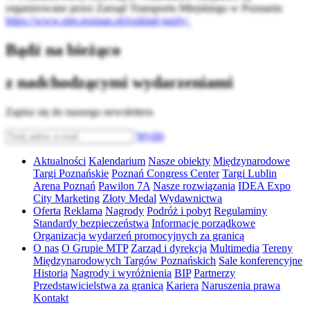
organizowane przez Zarząd Transportu Miejskiego w Poznaniu
https://www.ztm.poznan.pl/rozklad-jazdy/
Bądź na bieżąco
z nadchodzącymi wydarzeniami
Zapisz się do naszego newslettera
Wyślij
Aktualności
Kalendarium
Nasze obiekty
Międzynarodowe
Targi Poznańskie
Poznań Congress Center
Targi Lublin
Arena Poznań
Pawilon 7A
Nasze rozwiązania
IDEA Expo
City Marketing
Złoty Medal
Wydawnictwa
Oferta
Reklama
Nagrody
Podróż i pobyt
Regulaminy
Standardy bezpieczeństwa
Informacje porządkowe
Organizacja wydarzeń promocyjnych za granicą
O nas
O Grupie MTP
Zarząd i dyrekcja
Multimedia
Tereny
Międzynarodowych Targów Poznańskich
Sale konferencyjne
Historia
Nagrody i wyróżnienia
BIP
Partnerzy
Przedstawicielstwa za granicą
Kariera
Naruszenia prawa
Kontakt