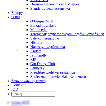
Darmowa Komunikacja Miejska
Standardy bezpieczeństwa
Zakupy
O nas
O Grupie MTP
Zarząd i dyrekcja
Multimedia
Tereny Międzynarodowych Targów Poznańskich
Sale konferencyjne
Historia
Nagrody i wyróżnienia
Kariera
IP Friendly
BIP
Gin Dobry Club
Partnerzy
Przedstawicielstwa za granicą
Społeczna odpowiedzialność biznesu
Zrównoważony rozwój
Kontakt
IOD
Grupa MTP