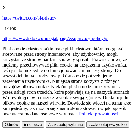
X
https://twitter.com/pl/privacy
TikTok
https://www.tiktok.com/legal/page/eea/privacy-policy/pl
Pliki cookie (ciasteczka) to małe pliki tekstowe, które mogą być
stosowane przez strony internetowe, aby użytkownicy mogli
korzystać ze stron w bardziej sprawny sposób. Prawo stanowi, że
możemy przechowywać pliki cookie na urządzeniu użytkownika,
jeśli jest to niezbędne do funkcjonowania niniejszej strony. Do
wszystkich innych rodzajów plików cookie potrzebujemy
zezwolenia użytkownika. Niniejsza strona korzysta z różnych
rodzajów plików cookie. Niektóre pliki cookie umieszczane są
przez usługi stron trzecich, które pojawiają się na naszych stronach.
W dowolnej chwili możesz wycofać swoją zgodę w Deklaracji dot.
plików cookie na naszej witrynie. Dowiedz się więcej na temat tego,
kim jesteśmy, jak można się z nami skontaktować i w jaki sposób
przetwarzamy dane osobowe w ramach
Polityki prywatności
Odmów
inne opcje
Zaakceptuj wybrane
zaakceptuj wszystkie