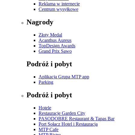
Reklama w internecie
Centrum wysyłkowe
Nagrody
Złoty Medal
Acanthus Aureus
TopDesign Awards
Grand Prix Sawo
Podróż i pobyt
Aplikacja Grupa MTP app
Parking
Podróż i pobyt
Hotele
Restauracje Garden City
PASODOBRE Restaurant & Tapas Bar
Port Sołacz Hotel i Restauracja
MTP Cafe
MTP Bistro