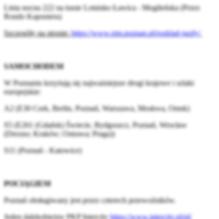
Linia nocna 222 na trasie Lotnisko Ławica - Mogileńska (Przez
Rondo Kaponiera)
Szczegóły na stronie:
https://www.ztm.poznan.pl/rozklad-jazdy/
SAMOCHODEM
W Poznaniu krzyżują się najważniejsze drogi krajowe i szlaki
europejskie:
A2 (E30 Cork, Berlin, Poznań, Warszawa, Moskwa, Omsk)
S5 (E261 (Gdańsk) Świecie, Bydgoszcz, Poznań, Wrocław
(Drezno; Kraków; Ostrawa; Praga))
S11 (Poznań - Katowice)
POCIĄGIEM
Poznań obsługiwany jest przez czterech przewoźników.
Jeden dalekobieżny PKP Intercity
https://www.intercity.pl/pl/