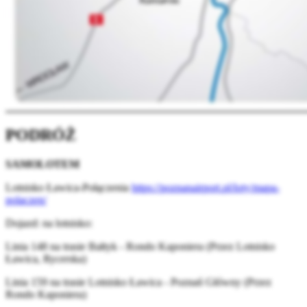
PODRÓŻ
SAMOLOTEM
Lotnisko Ławica-Połączenia
https://poznanairport.pl/loty/mapa-
polaczen/
Dojazd: na lotnisko:
Linia 148 na trasie Bałtyk - Rondo Kaponiera (Przez Lotnisko
Ławica, Rycerska)
Linia 159 na trasie Lotnisko Ławica - Poznań Główny (Przez
Rondo Kaponiera)