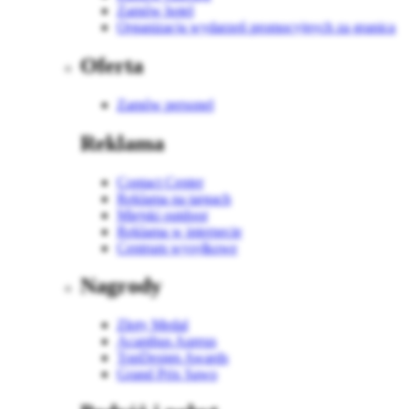
Zamów hotel
Organizacja wydarzeń promocyjnych za granicą
Oferta
Zamów personel
Reklama
Contact Center
Reklama na targach
Miejski outdoor
Reklama w internecie
Centrum wysyłkowe
Nagrody
Złoty Medal
Acanthus Aureus
TopDesign Awards
Grand Prix Sawo