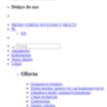
Dołącz do nas
MEDIA
STREFA WYSTAWCY
BILETY
PL
EN
Aktualności
Kalendarium
Nasze obiekty
Usługi
Oferta
Organizacja eventów
Najem terenów targowych i sal konferencyjnych
Zabudowa stoisk i aranżacja przestrzeni
Usługi techniczne
Gastronomia
Zamów catering