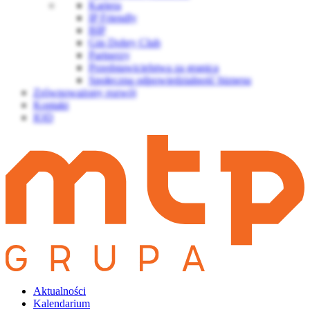
Kariera
IP Friendly
BIP
Gin Dobry Club
Partnerzy
Przedstawicielstwa za granicą
Społeczna odpowiedzialność biznesu
Zrównoważony rozwój
Kontakt
IOD
Aktualności
Kalendarium