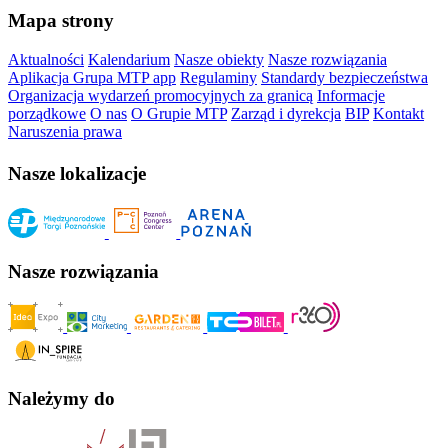
Mapa strony
Aktualności
Kalendarium
Nasze obiekty
Nasze rozwiązania
Aplikacja Grupa MTP app
Regulaminy
Standardy bezpieczeństwa
Organizacja wydarzeń promocyjnych za granicą
Informacje
porządkowe
O nas
O Grupie MTP
Zarząd i dyrekcja
BIP
Kontakt
Naruszenia prawa
Nasze lokalizacje
Nasze rozwiązania
Należymy do