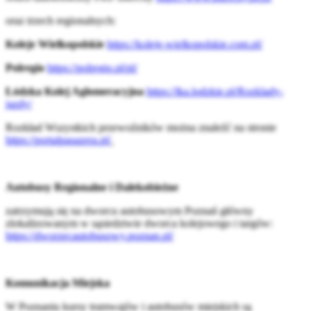
oraz trzech regionalnych:
Koleje Wielkopolskie
https://koleje-wielkopolskie.com.pl/
Polregio
https://polregio.pl/pl/
Łódzka Kolej Aglomeracyjna
https://lka.lodzkie.pl/Rozklady-
jazdy/
Rozkład Wszystkich przewoźników można znaleźć na stronie
https://portalpasazera.pl/
Autobusy Regionalne i Dalekobieżne
zatrzymują się na dworcu autobusowym Poznań główny
zlokalizowanym w sąsiedztwie dworca kolejowego i targów:
https://dworzecautobusowy.poznan.pl/
Komunikacja Miejska
W Poznaniu kursy tramwajów i autobusów miejskich są