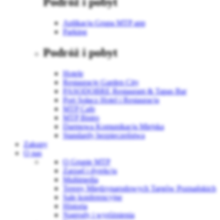
Podróż i pobyt
Aplikacja Grupa MTP app
Parking
Podróż i pobyt
Hotele
Restauracje Garden City
PASODOBRE Restaurant & Tapas Bar
Port Sołacz Hotel i Restauracja
MTP Cafe
MTP Bistro
Darmowa Komunikacja Miejska
Standardy bezpieczeństwa
Zakupy
O nas
O Grupie MTP
Zarząd i dyrekcja
Multimedia
Tereny Międzynarodowych Targów Poznańskich
Sale konferencyjne
Historia
Nagrody i wyróżnienia