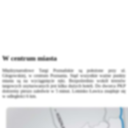
W centrum miasta
Międzynarodowe Targi Poznańskie są położone przy ul.
Głogowskiej, w centrum Poznania. Stąd wszystkie ważne punkty
miasta są na wyciągnięcie ręki. Bezpośrednio wokół terenów
targowych usytuowanych jest kilka dużych hoteli. Do dworca PKP
dotrzemy pieszo zaledwie w 5 minut. Lotnisko Ławica znajduje się
w odległości 6 km.