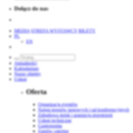
Dołącz do nas
MEDIA
STREFA WYSTAWCY
BILETY
PL
EN
Aktualności
Kalendarium
Nasze obiekty
Usługi
Oferta
Organizacja eventów
Najem terenów targowych i sal konferencyjnych
Zabudowa stoisk i aranżacja przestrzeni
Usługi techniczne
Gastronomia
Zamów catering