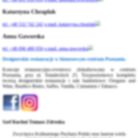
Katarzyna Chraplak
tel.
+48 532 742 242
e-mail.
katarzyna.chraplak
Anna Gaworska
tel.
+48 696 480 056
e-mail.
anna.gaworska
Designerskie restauracje w biznesowym centrum Poznania.
Koncept restauracyjno-eventowy zlokalizowany w centrum
Poznania, przy ul. Śniadeckich 25. Trzypoziomowy kompleks
tworzą designerskie restauracje i sale bankietowe: Oregano and
Wine, Basilico Bistro, Saffro, Vanilla, Cinnamon i Tabasco.
Szef Kuchni Tomasz Zdrenka
Zwycięzca Kulinarnego Pucharu Polski oraz laureat wielu