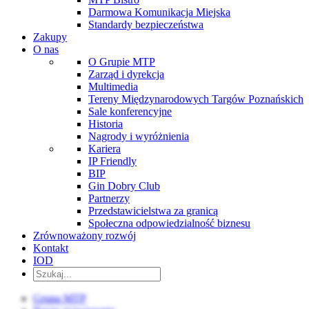
Darmowa Komunikacja Miejska
Standardy bezpieczeństwa
Zakupy
O nas
O Grupie MTP
Zarząd i dyrekcja
Multimedia
Tereny Międzynarodowych Targów Poznańskich
Sale konferencyjne
Historia
Nagrody i wyróżnienia
Kariera
IP Friendly
BIP
Gin Dobry Club
Partnerzy
Przedstawicielstwa za granicą
Społeczna odpowiedzialność biznesu
Zrównoważony rozwój
Kontakt
IOD
Grupa MTP