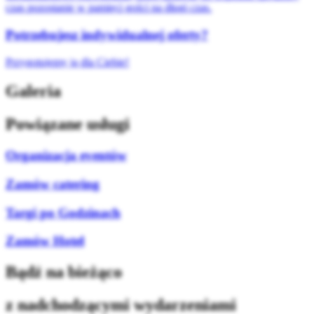
czas pozostanie w pamięci gości na długi czas.
Potrzebujesz indywidualnej oferty?
Przygotujemy ją dla Ciebie!
Galeria
Powiązane usługi
Organizacja eventów
Zamów catering
Targi po Godzinach
Zamów Hotel
Bądź na bieżąco
z nadchodzącymi wydarzeniami