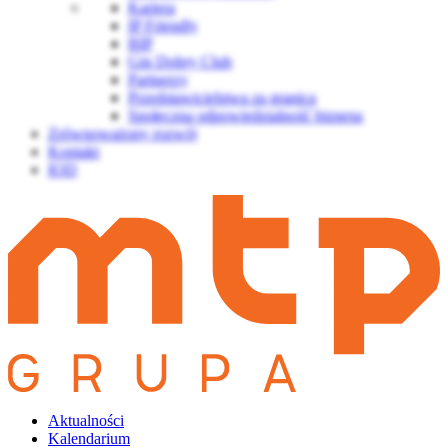
Kariera
IP Friendly
BIP
Gin Dobry Club
Partnerzy
Przedstawicielstwa za granicą
Społeczna odpowiedzialność biznesu
Zrównoważony rozwój
Kontakt
IOD
Aktualności
Kalendarium