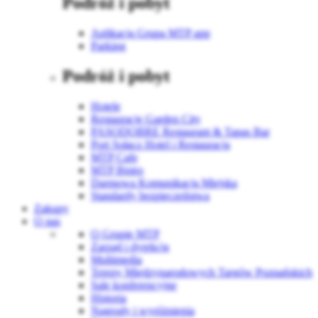
Podróż i pobyt
Aplikacja Grupa MTP app
Parking
Podróż i pobyt
Hotele
Restauracje Garden City
PASODOBRE Restaurant & Tapas Bar
Port Sołacz Hotel i Restauracja
MTP Cafe
MTP Bistro
Darmowa Komunikacja Miejska
Standardy bezpieczeństwa
Zakupy
O nas
O Grupie MTP
Zarząd i dyrekcja
Multimedia
Tereny Międzynarodowych Targów Poznańskich
Sale konferencyjne
Historia
Nagrody i wyróżnienia