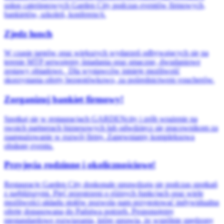
usług cateringowych Garden City podczas eventów firmowych,
bankietów, szkoleń, konferencji.
Zjedz lunch
W czasie targów oraz większych wydarzeń odbywających się na
terenie MTP serwujemy śniadania oraz smaczne, dwudaniowe
zestawy obiadowe.
Dla wystawców istnieje możliwość
skorzystania oferty bezgotówkowo, za pośrednictwem voucherów.
Zorganizuj bankiet firmowy!
Spotkaj się w restauracjach GARDENcity i zrób wrażenie na
swoich partnerach biznesowych lub odwdzięcz się pracownikom za
zaangażowanie w rozwój firmy.
Zapewniamy kompleksową
obsługę eventu.
Przyjęcia rodzinne i okolicznościowe!
Restauracje Garden City doskonale sprawdzają się podczas spotkań
z najbliższymi. Pięć przestrzeni o różnych funkcjach oraz wiele
możliwości układu stołów pozwolą nam przygotować indywidualną
ofertę dopasowaną do Państwa potrzeb. Proponujemy
niestandardowe rozwiązania, które sprawią, że wspólnie spędzony