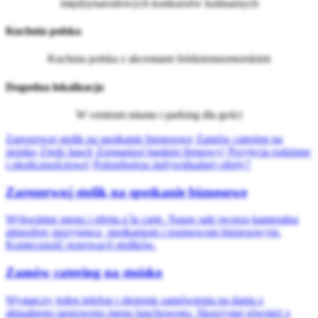
międzynarodowych konkursów kulinarnych
Kuchnia polska
Kuchnia polska z akcentami śródziemnomorskimi
Dogodna lokalizacja
W centrum miasta i parking dla gości
Zarezerwuj stolik na spotkanie biznesowe
Zamów catering na
stoisko
Zjedz lunch
Zorganizuj bankiet firmowy!
Przyjęcia rodzinne
i okolicznościowe!
Potrzebujesz indywidualnej oferty?
Zarezerwuj stolik na spotkanie biznesowe
Wykwintne menu i oferta a`la carte. Nasze sale tworzą kameralną
atmosferę sprzyjającą spotkaniom i rozmowom biznesowym.
Konieczność rezerwacji stolików.
Zamów catering na stoisko
Wystarczy jeden telefon i złożenie zamówienia na dania z
aktualnego targowego menu lunchowego.
Skorzystaj również z