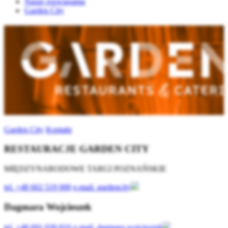
Nasze rozwiązania
Garden City
Garden City
Kontakt
RESTAURACJE GARDEN CITY
MIĘDZYNARODOWE TARGI POZNAŃSKIE
tel.
+48 602 519 000
e-mail.
gardencity
Dagmara Wojcieszek
tel.
+48 691 030 816
e-mail.
dagmara.wojcieszek