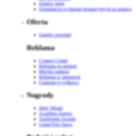
Zamów hotel
Organizacja wydarzeń promocyjnych za granicą
Oferta
Zamów personel
Reklama
Contact Center
Reklama na targach
Miejski outdoor
Reklama w internecie
Centrum wysyłkowe
Nagrody
Złoty Medal
Acanthus Aureus
TopDesign Awards
Grand Prix Sawo