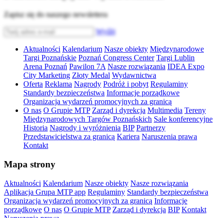
Zapisz się do naszego newslettera
Wyślij
Aktualności
Kalendarium
Nasze obiekty
Międzynarodowe
Targi Poznańskie
Poznań Congress Center
Targi Lublin
Arena Poznań
Pawilon 7A
Nasze rozwiązania
IDEA Expo
City Marketing
Złoty Medal
Wydawnictwa
Oferta
Reklama
Nagrody
Podróż i pobyt
Regulaminy
Standardy bezpieczeństwa
Informacje porządkowe
Organizacja wydarzeń promocyjnych za granicą
O nas
O Grupie MTP
Zarząd i dyrekcja
Multimedia
Tereny
Międzynarodowych Targów Poznańskich
Sale konferencyjne
Historia
Nagrody i wyróżnienia
BIP
Partnerzy
Przedstawicielstwa za granicą
Kariera
Naruszenia prawa
Kontakt
Mapa strony
Aktualności
Kalendarium
Nasze obiekty
Nasze rozwiązania
Aplikacja Grupa MTP app
Regulaminy
Standardy bezpieczeństwa
Organizacja wydarzeń promocyjnych za granicą
Informacje
porządkowe
O nas
O Grupie MTP
Zarząd i dyrekcja
BIP
Kontakt