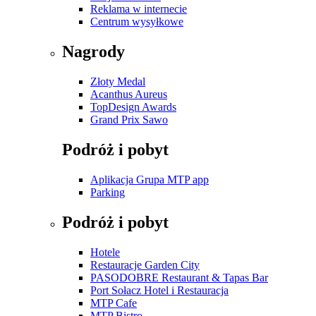
Reklama w internecie
Centrum wysyłkowe
Nagrody
Złoty Medal
Acanthus Aureus
TopDesign Awards
Grand Prix Sawo
Podróż i pobyt
Aplikacja Grupa MTP app
Parking
Podróż i pobyt
Hotele
Restauracje Garden City
PASODOBRE Restaurant & Tapas Bar
Port Sołacz Hotel i Restauracja
MTP Cafe
MTP Bistro