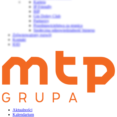
Kariera
IP Friendly
BIP
Gin Dobry Club
Partnerzy
Przedstawicielstwa za granicą
Społeczna odpowiedzialność biznesu
Zrównoważony rozwój
Kontakt
IOD
Aktualności
Kalendarium