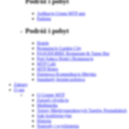
Podróż i pobyt
Aplikacja Grupa MTP app
Parking
Podróż i pobyt
Hotele
Restauracje Garden City
PASODOBRE Restaurant & Tapas Bar
Port Sołacz Hotel i Restauracja
MTP Cafe
MTP Bistro
Darmowa Komunikacja Miejska
Standardy bezpieczeństwa
Zakupy
O nas
O Grupie MTP
Zarząd i dyrekcja
Multimedia
Tereny Międzynarodowych Targów Poznańskich
Sale konferencyjne
Historia
Nagrody i wyróżnienia