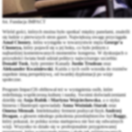
fot. Fundacja IMPACT
Wśród gości, których można było spotkać między panelami, znaleźli
się ludzie z pierwszych stron gazet. Największą uwagę przyciągała
Amal Clooney
, która wystąpiła w towarzystwie męża
George’a
Clooneya,
który pojawił się u jej boku, co było jednym z
najbardziej komentowanych momentów kongresu. W dyskusjach o
przyszłości świata brali udział politycy najwyższego szczebla:
Donald Tusk
, były premier Kanady
Justin Trudeau
oraz
Aleksander Kwaśniewski
. Każda z tych osób wnosiła do rozmów
zupełnie inną perspektywę, od twardej dyplomacji po wizje
społeczne.
Program Impact'26 obfitował też w wystąpienia osób, które
redefiniują współczesną kulturę i naukę. Swoimi doświadczeniami
dzieliły się
Anja Rubik
i
Martyna Wojciechowska
, a o styku
biznesu i filantropii opowiadały
Anna Woźniak-Starak
oraz
Omena Mensah
. Intelektualny ferment podsycał fizyk
Andrzej
Dragan
, a głosem młodego pokolenia przedsiębiorców był
Baggy
,
który pokazał, że polska scena startupowa nie boi się odważnych
wizji. Wszystko to działo się w profesjonalnie przygotowanej
przestrzeni, która wytrzymała tempo i skalę tak zróżnicowanych