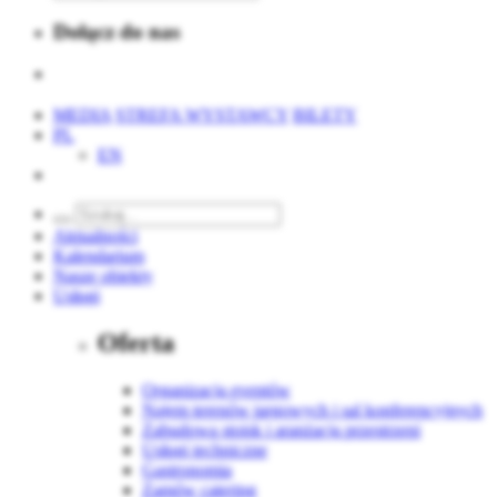
Dołącz do nas
MEDIA
STREFA WYSTAWCY
BILETY
PL
EN
Aktualności
Kalendarium
Nasze obiekty
Usługi
Oferta
Organizacja eventów
Najem terenów targowych i sal konferencyjnych
Zabudowa stoisk i aranżacja przestrzeni
Usługi techniczne
Gastronomia
Zamów catering