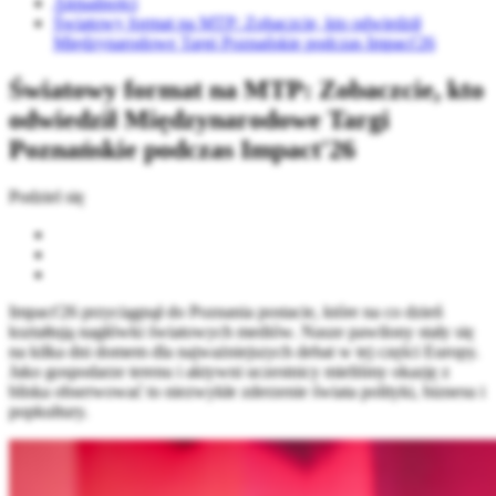
Aktualności
Światowy format na MTP: Zobaczcie, kto odwiedził
Międzynarodowe Targi Poznańskie podczas Impact'26
Światowy format na MTP: Zobaczcie, kto
odwiedził Międzynarodowe Targi
Poznańskie podczas Impact'26
Podziel się
Impact'26 przyciągnął do Poznania postacie, które na co dzień
kształtują nagłówki światowych mediów. Nasze pawilony stały się
na kilka dni domem dla najważniejszych debat w tej części Europy.
Jako gospodarze terenu i aktywni uczestnicy mieliśmy okazję z
bliska obserwować to niezwykłe zderzenie świata polityki, biznesu i
popkultury.