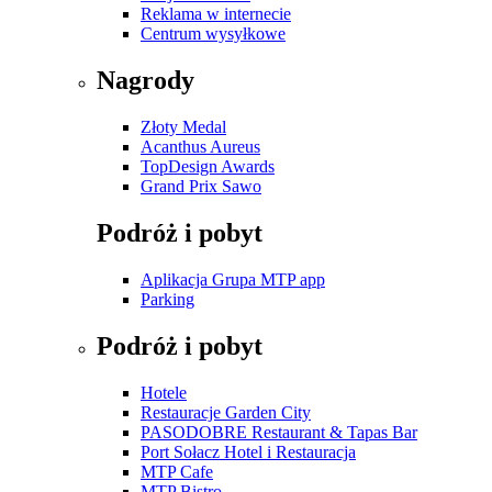
Reklama w internecie
Centrum wysyłkowe
Nagrody
Złoty Medal
Acanthus Aureus
TopDesign Awards
Grand Prix Sawo
Podróż i pobyt
Aplikacja Grupa MTP app
Parking
Podróż i pobyt
Hotele
Restauracje Garden City
PASODOBRE Restaurant & Tapas Bar
Port Sołacz Hotel i Restauracja
MTP Cafe
MTP Bistro