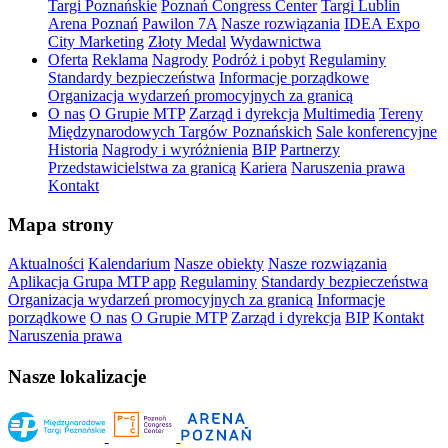
Targi Poznańskie
Poznań Congress Center
Targi Lublin
Arena Poznań
Pawilon 7A
Nasze rozwiązania
IDEA Expo
City Marketing
Złoty Medal
Wydawnictwa
Oferta
Reklama
Nagrody
Podróż i pobyt
Regulaminy
Standardy bezpieczeństwa
Informacje porządkowe
Organizacja wydarzeń promocyjnych za granicą
O nas
O Grupie MTP
Zarząd i dyrekcja
Multimedia
Tereny
Międzynarodowych Targów Poznańskich
Sale konferencyjne
Historia
Nagrody i wyróżnienia
BIP
Partnerzy
Przedstawicielstwa za granicą
Kariera
Naruszenia prawa
Kontakt
Mapa strony
Aktualności
Kalendarium
Nasze obiekty
Nasze rozwiązania
Aplikacja Grupa MTP app
Regulaminy
Standardy bezpieczeństwa
Organizacja wydarzeń promocyjnych za granicą
Informacje
porządkowe
O nas
O Grupie MTP
Zarząd i dyrekcja
BIP
Kontakt
Naruszenia prawa
Nasze lokalizacje