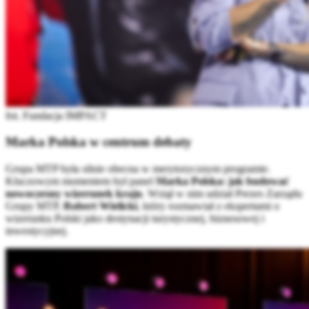
fot. Fundacja IMPACT
Marka Polska w centrum debaty
Grupa MTP była silnie obecna w merytorycznym programie.
Kluczowym momentem był panel
Marka Polska: jak budować
nowoczesny wizerunek kraju
. Wziął w nim udział Prezes Zarządu
Grupy MTP,
Robert Wielicki
, który rozmawiał z ekspertami o
wizerunku Polski jako destynacji turystycznej, biznesowej i
inwestycyjnej.