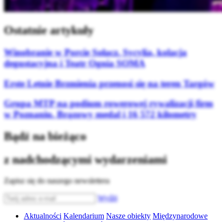
Ostatnie artykuły
Winobranie w Porcie Sołacz. Sycylia, kolacja
degustacyjna i Teatr Ognia SOMA
Erste Letnie Brzmienia przenosi się na teren Targów
Grupa MTP na podium rowerowej rywalizacji firm
w Poznaniu. Brązowy medal i 16 572 kilometry
Bądź na bieżąco
z nadchodzącymi wydarzeniami
Zapisz się do naszego newslettera
Wyślij
Aktualności
Kalendarium
Nasze obiekty
Międzynarodowe