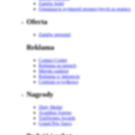
Zamów hotel
Organizacja wydarzeń promocyjnych za granicą
Oferta
Zamów personel
Reklama
Contact Center
Reklama na targach
Miejski outdoor
Reklama w internecie
Centrum wysyłkowe
Nagrody
Złoty Medal
Acanthus Aureus
TopDesign Awards
Grand Prix Sawo