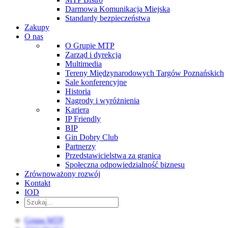
Darmowa Komunikacja Miejska
Standardy bezpieczeństwa
Zakupy
O nas
O Grupie MTP
Zarząd i dyrekcja
Multimedia
Tereny Międzynarodowych Targów Poznańskich
Sale konferencyjne
Historia
Nagrody i wyróżnienia
Kariera
IP Friendly
BIP
Gin Dobry Club
Partnerzy
Przedstawicielstwa za granicą
Społeczna odpowiedzialność biznesu
Zrównoważony rozwój
Kontakt
IOD
Grupa MTP