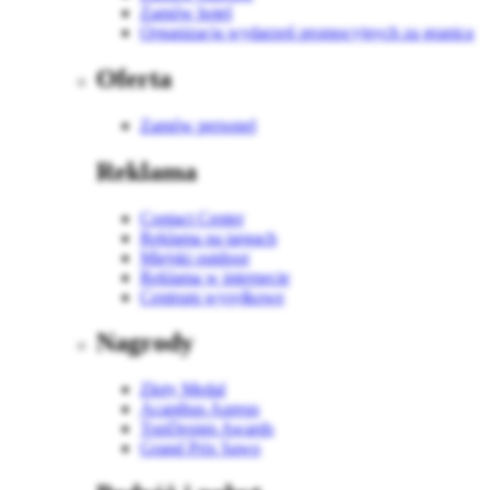
Zamów hotel
Organizacja wydarzeń promocyjnych za granicą
Oferta
Zamów personel
Reklama
Contact Center
Reklama na targach
Miejski outdoor
Reklama w internecie
Centrum wysyłkowe
Nagrody
Złoty Medal
Acanthus Aureus
TopDesign Awards
Grand Prix Sawo