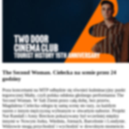
The Second Woman. Cielecka na scenie przez 24
godziny
Poza koncertami na MTP odbędzie się również kulminacyjny punkt
tegorocznej Malty, czyli polska odsłona głośnego performansu The
Second Woman. W Sali Ziemi przez całą dobę, bez przerw,
Magdalena Cielecka odegra tę samą scenę sto razy, za każdym
razem z innym mężczyzną wybranym w otwartym naborze. Projekt
Nat Randall i Anny Breckon pokazywany był wcześniej między
innymi w Nowym Jorku, Wiedniu, Atenach, Barcelonie i Londynie.
Widzowie mogą przychodzić i wychodzić w dowolnym momencie.