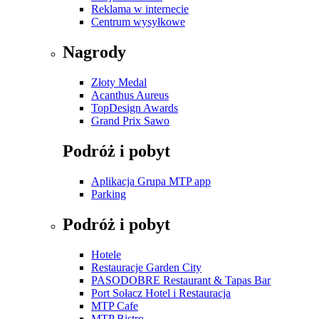
Reklama w internecie
Centrum wysyłkowe
Nagrody
Złoty Medal
Acanthus Aureus
TopDesign Awards
Grand Prix Sawo
Podróż i pobyt
Aplikacja Grupa MTP app
Parking
Podróż i pobyt
Hotele
Restauracje Garden City
PASODOBRE Restaurant & Tapas Bar
Port Sołacz Hotel i Restauracja
MTP Cafe
MTP Bistro