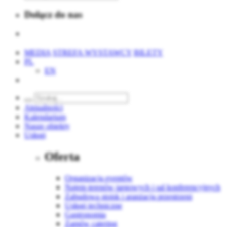
Dołącz do nas
MEDIA
STREFA WYSTAWCY
BILETY
PL
EN
Aktualności
Kalendarium
Nasze obiekty
Usługi
Oferta
Organizacja eventów
Najem terenów targowych i sal konferencyjnych
Zabudowa stoisk i aranżacja przestrzeni
Usługi techniczne
Gastronomia
Zamów catering