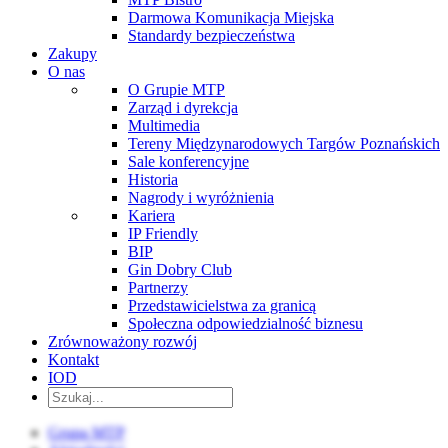
Darmowa Komunikacja Miejska
Standardy bezpieczeństwa
Zakupy
O nas
O Grupie MTP
Zarząd i dyrekcja
Multimedia
Tereny Międzynarodowych Targów Poznańskich
Sale konferencyjne
Historia
Nagrody i wyróżnienia
Kariera
IP Friendly
BIP
Gin Dobry Club
Partnerzy
Przedstawicielstwa za granicą
Społeczna odpowiedzialność biznesu
Zrównoważony rozwój
Kontakt
IOD
Grupa MTP