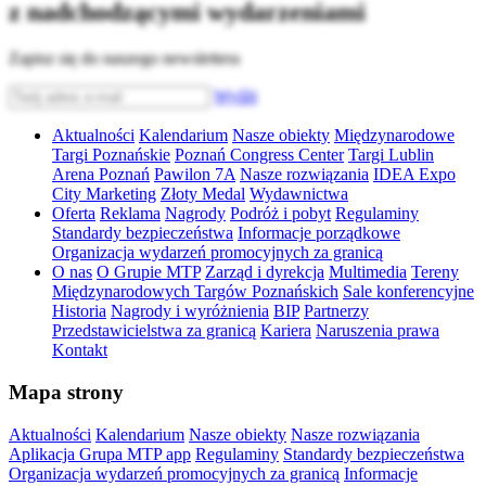
z nadchodzącymi wydarzeniami
Zapisz się do naszego newslettera
Wyślij
Aktualności
Kalendarium
Nasze obiekty
Międzynarodowe
Targi Poznańskie
Poznań Congress Center
Targi Lublin
Arena Poznań
Pawilon 7A
Nasze rozwiązania
IDEA Expo
City Marketing
Złoty Medal
Wydawnictwa
Oferta
Reklama
Nagrody
Podróż i pobyt
Regulaminy
Standardy bezpieczeństwa
Informacje porządkowe
Organizacja wydarzeń promocyjnych za granicą
O nas
O Grupie MTP
Zarząd i dyrekcja
Multimedia
Tereny
Międzynarodowych Targów Poznańskich
Sale konferencyjne
Historia
Nagrody i wyróżnienia
BIP
Partnerzy
Przedstawicielstwa za granicą
Kariera
Naruszenia prawa
Kontakt
Mapa strony
Aktualności
Kalendarium
Nasze obiekty
Nasze rozwiązania
Aplikacja Grupa MTP app
Regulaminy
Standardy bezpieczeństwa
Organizacja wydarzeń promocyjnych za granicą
Informacje