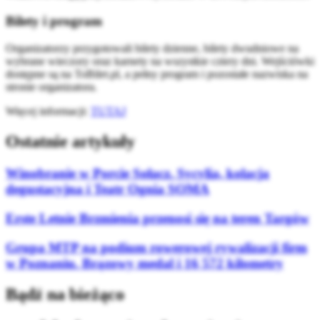
Bilety i program
Organizatorzy przygotowali bilety dzienne, bilety dwudniowe na
wybrane wieczory oraz karnety na wszystkie cztery dni. Wejściówki
dostępne są na ToBilet.pl, a pełny program i pozostałe nazwiska na
stronie organizatora.
Więcej informacji:
TUTAJ
Ostatnie artykuły
Winobranie w Porcie Sołacz. Sycylia, kolacja
degustacyjna i Teatr Ognia SOMA
Erste Letnie Brzmienia przenosi się na teren Targów
Grupa MTP na podium rowerowej rywalizacji firm
w Poznaniu. Brązowy medal i 16 572 kilometry
Bądź na bieżąco