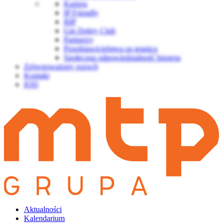
Kariera
IP Friendly
BIP
Gin Dobry Club
Partnerzy
Przedstawicielstwa za granicą
Społeczna odpowiedzialność biznesu
Zrównoważony rozwój
Kontakt
IOD
Aktualności
Kalendarium