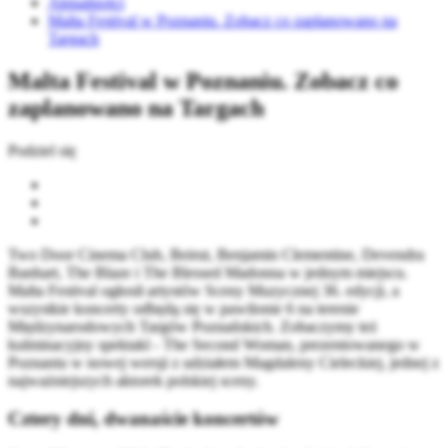
Aktualności
Malta Festival w Poznaniu. Zobacz co zaplanowano na
Targach
Malta Festival w Poznaniu. Zobacz co
zaplanowano na Targach
Podziel się
Two Door Cinema Club, Beirut, Benjamin Clementine, Devendra
Banhart, The Blaze i The Blessed Madonna w jednym miejscu.
Malta Festival ogłosił artystów Sceny Muzycznej 36. edycji, a
wszystkie koncerty odbędą się w pawilonie 6 na terenie
Międzynarodowych Targów Poznańskich. Zobaczymy też
kulminacyjny spektakl - The Second Woman, prezentowanego w
Poznaniu w nowej wersji z udziałem Magdaleny Cieleckiej, jednej z
najważniejszych aktorek polskiej sceny.
Cztery dni, dwanaście koncertów