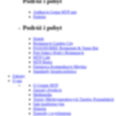
Podróż i pobyt
Aplikacja Grupa MTP app
Parking
Podróż i pobyt
Hotele
Restauracje Garden City
PASODOBRE Restaurant & Tapas Bar
Port Sołacz Hotel i Restauracja
MTP Cafe
MTP Bistro
Darmowa Komunikacja Miejska
Standardy bezpieczeństwa
Zakupy
O nas
O Grupie MTP
Zarząd i dyrekcja
Multimedia
Tereny Międzynarodowych Targów Poznańskich
Sale konferencyjne
Historia
Nagrody i wyróżnienia