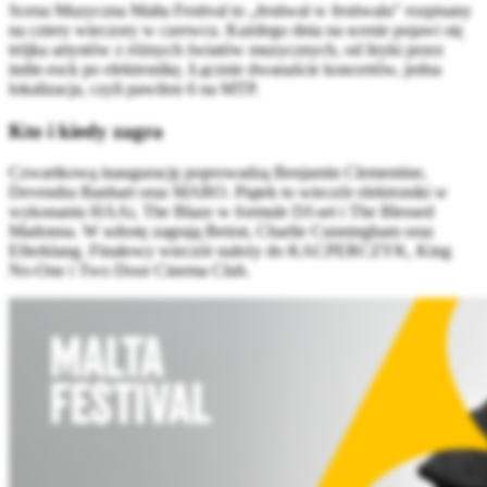
Scena Muzyczna Malta Festival to „festiwal w festiwalu" rozpisany
na cztery wieczory w czerwcu. Każdego dnia na scenie pojawi się
trójka artystów z różnych światów muzycznych, od liryki przez
indie-rock po elektronikę. Łącznie dwanaście koncertów, jedna
lokalizacja, czyli pawilon 6 na MTP.
Kto i kiedy zagra
Czwartkową inaugurację poprowadzą Benjamin Clementine,
Devendra Banhart oraz MARO. Piątek to wieczór elektroniki w
wykonaniu HAAi, The Blaze w formule DJ-set i The Blessed
Madonna. W sobotę zagrają Beirut, Charlie Cunningham oraz
Efterklang. Finałowy wieczór należy do KACPERCZYK, King
No-One i Two Door Cinema Club.